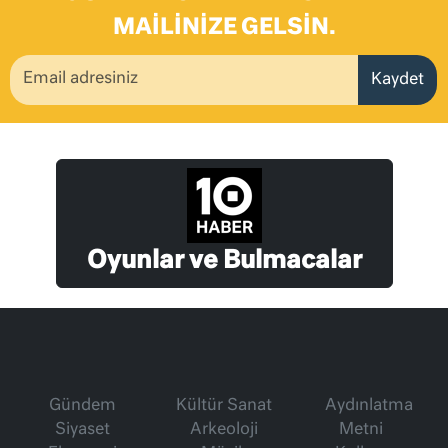
MAILINIZE GELSIN.
Kaydet
Oyunlar ve Bulmacalar
Gündem
Kültür Sanat
Aydınlatma
Siyaset
Arkeoloji
Metni