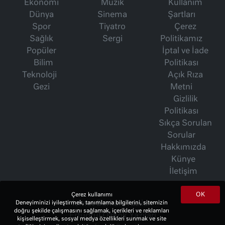
Ekonomi
Müzik
Kullanım
Dünya
Sinema
Şartları
Spor
Tiyatro
Çerez
Sağlık
Sergi
Politikamız
Popüler
İptal ve İade
Bilim
Politikası
Teknoloji
Açık Rıza
Gezi
Metni
Gizlilik
Politikası
Sıkça Sorulan
Sorular
Hakkımızda
Künye
İletişim
OK
Çerez kullanımı
İsmet Berkan Yazıları
Deneyiminizi iyileştirmek, tanımlama bilgilerini, sitemizin
doğru şekilde çalışmasını sağlamak, içerikleri ve reklamları
Ertuğrul Özkök Yazıları
kişiselleştirmek, sosyal medya özellikleri sunmak ve site