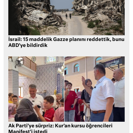
İsrail: 15 maddelik Gazze planını reddettik, bunu
ABD’ye bildirdik
Ak Parti’ye sürpriz: Kur’an kursu öğrencileri
Manifest’i istedi