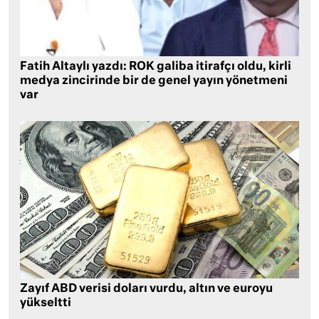
Fatih Altaylı yazdı: ROK galiba itirafçı oldu, kirli
medya zincirinde bir de genel yayın yönetmeni
var
Zayıf ABD verisi doları vurdu, altın ve euroyu
yükseltti