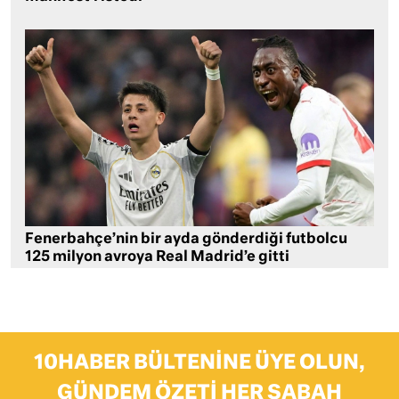
Fenerbahçe’nin bir ayda gönderdiği futbolcu
125 milyon avroya Real Madrid’e gitti
10HABER BÜLTENINE ÜYE OLUN,
GÜNDEM ÖZETI HER SABAH