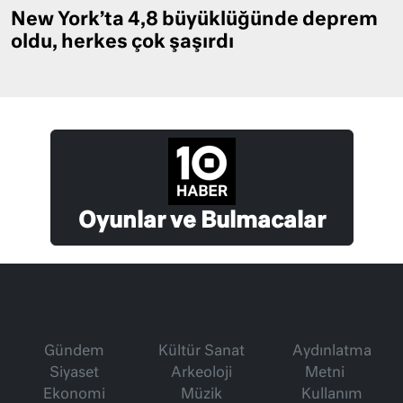
New York’ta 4,8 büyüklüğünde deprem
oldu, herkes çok şaşırdı
Oyunlar ve Bulmacalar
Gündem
Kültür Sanat
Aydınlatma
Siyaset
Arkeoloji
Metni
Ekonomi
Müzik
Kullanım