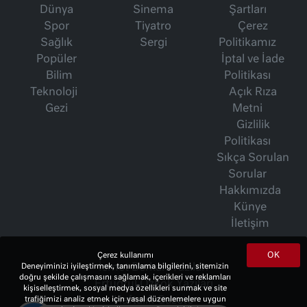
Dünya
Sinema
Şartları
Spor
Tiyatro
Çerez
Sağlık
Sergi
Politikamız
Popüler
İptal ve İade
Bilim
Politikası
Teknoloji
Açık Rıza
Gezi
Metni
Gizlilik
Politikası
Sıkça Sorulan
Sorular
Hakkımızda
Künye
İletişim
OK
Çerez kullanımı
Deneyiminizi iyileştirmek, tanımlama bilgilerini, sitemizin
İsmet Berkan Yazıları
doğru şekilde çalışmasını sağlamak, içerikleri ve reklamları
Ertuğrul Özkök Yazıları
kişiselleştirmek, sosyal medya özellikleri sunmak ve site
trafiğimizi analiz etmek için yasal düzenlemelere uygun
Haftalık Gazete