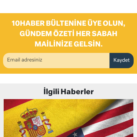
10HABER BÜLTENINE ÜYE OLUN,
GÜNDEM ÖZETI HER SABAH
MAILINIZE GELSIN.
Kaydet
İlgili Haberler