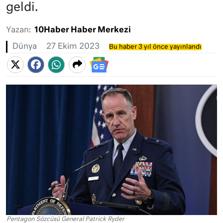
geldi.
Yazan:
10Haber Haber Merkezi
Dünya
27 Ekim 2023
Bu haber 3 yıl önce yayınlandı
Pentagon Sözcüsü General Patrick Ryder