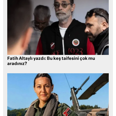
Fatih Altaylı yazdı: Bu keş taifesini çok mu
aradınız?