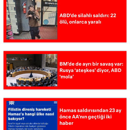
ABD’de silahlı saldırı: 22
ölü, onlarca yaralı
BM’de de ayrı bir savaş var:
Rusya ‘ateşkes’ diyor, ABD
‘mola’
Hamas saldırısından 23 ay
önce AA’nın geçtiği iki
haber