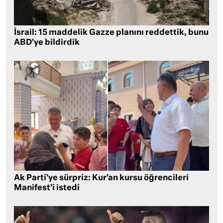
İsrail: 15 maddelik Gazze planını reddettik, bunu
ABD’ye bildirdik
Ak Parti’ye sürpriz: Kur’an kursu öğrencileri
Manifest’i istedi