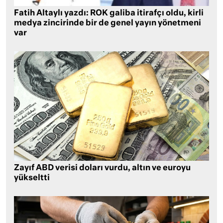
Fatih Altaylı yazdı: ROK galiba itirafçı oldu, kirli
medya zincirinde bir de genel yayın yönetmeni
var
Zayıf ABD verisi doları vurdu, altın ve euroyu
yükseltti