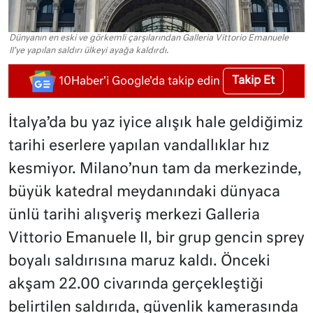
Dünyanın en eski ve görkemli çarşılarından Galleria Vittorio Emanuele
II'ye yapılan saldırı ülkeyi ayağa kaldırdı.
Takip Et
10Haber'i Google'da takip edin
İtalya’da bu yaz iyice alışık hale geldiğimiz
tarihi eserlere yapılan vandallıklar hız
kesmiyor. Milano’nun tam da merkezinde,
büyük katedral meydanındaki dünyaca
ünlü tarihi alışveriş merkezi Galleria
Vittorio Emanuele II, bir grup gencin sprey
boyalı saldırısına maruz kaldı. Önceki
akşam 22.00 civarında gerçekleştiği
belirtilen saldırıda, güvenlik kamerasında