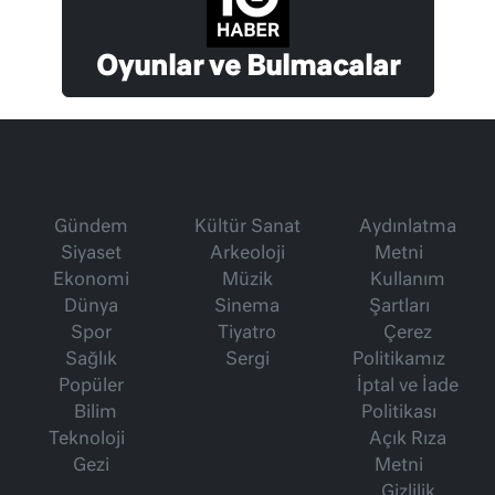
Oyunlar ve Bulmacalar
Gündem
Kültür Sanat
Aydınlatma
Siyaset
Arkeoloji
Metni
Ekonomi
Müzik
Kullanım
Dünya
Sinema
Şartları
Spor
Tiyatro
Çerez
Sağlık
Sergi
Politikamız
Popüler
İptal ve İade
Bilim
Politikası
Teknoloji
Açık Rıza
Gezi
Metni
Gizlilik