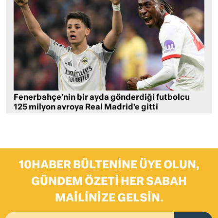
Fenerbahçe’nin bir ayda gönderdiği futbolcu
125 milyon avroya Real Madrid’e gitti
10HABER BÜLTENINE ÜYE OLUN,
GÜNDEM ÖZETI HER SABAH
MAILINIZE GELSIN.