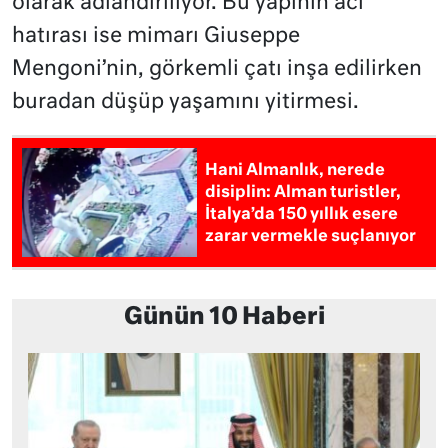
olarak adlandırılıyor. Bu yapının acı
hatırası ise mimarı Giuseppe
Mengoni’nin, görkemli çatı inşa edilirken
buradan düşüp yaşamını yitirmesi.
Hani Almanlık, nerede
disiplin: Alman turistler,
İtalya’da 150 yıllık esere
zarar vermekle suçlanıyor
Günün 10 Haberi