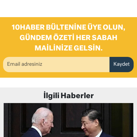
10HABER BÜLTENINE ÜYE OLUN,
GÜNDEM ÖZETI HER SABAH
MAILINIZE GELSIN.
Kaydet
İlgili Haberler