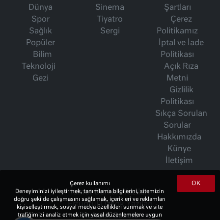
Dünya
Sinema
Şartları
Spor
Tiyatro
Çerez
Sağlık
Sergi
Politikamız
Popüler
İptal ve İade
Bilim
Politikası
Teknoloji
Açık Rıza
Gezi
Metni
Gizlilik
Politikası
Sıkça Sorulan
Sorular
Hakkımızda
Künye
İletişim
OK
Çerez kullanımı
Deneyiminizi iyileştirmek, tanımlama bilgilerini, sitemizin
İsmet Berkan Yazıları
doğru şekilde çalışmasını sağlamak, içerikleri ve reklamları
Ertuğrul Özkök Yazıları
kişiselleştirmek, sosyal medya özellikleri sunmak ve site
trafiğimizi analiz etmek için yasal düzenlemelere uygun
Haftalık Gazete