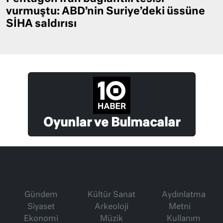
vurmuştu: ABD’nin Suriye’deki üssüne
SİHA saldırısı
Oyunlar ve Bulmacalar
Gündem
Kültür Sanat
Aydınlatma
Siyaset
Arkeoloji
Metni
Ekonomi
Müzik
Kullanım