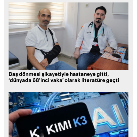
Baş dönmesi şikayetiyle hastaneye gitti,
‘dünyada 68’inci vaka’ olarak literatüre geçti