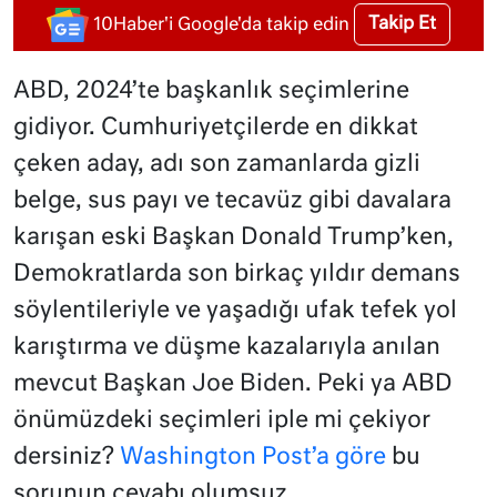
Takip Et
10Haber'i Google'da takip edin
ABD, 2024’te başkanlık seçimlerine
gidiyor. Cumhuriyetçilerde en dikkat
çeken aday, adı son zamanlarda gizli
belge, sus payı ve tecavüz gibi davalara
karışan eski Başkan Donald Trump’ken,
Demokratlarda son birkaç yıldır demans
söylentileriyle ve yaşadığı ufak tefek yol
karıştırma ve düşme kazalarıyla anılan
mevcut Başkan Joe Biden. Peki ya ABD
önümüzdeki seçimleri iple mi çekiyor
dersiniz?
Washington Post’a göre
bu
sorunun cevabı olumsuz.