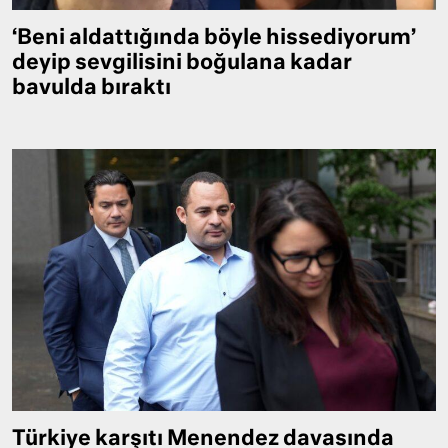
‘Beni aldattığında böyle hissediyorum’
deyip sevgilisini boğulana kadar
bavulda bıraktı
Türkiye karşıtı Menendez davasında