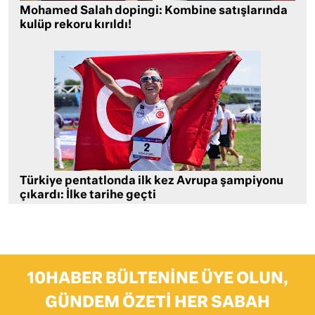
Mohamed Salah dopingi: Kombine satışlarında
kulüp rekoru kırıldı!
Türkiye pentatlonda ilk kez Avrupa şampiyonu
çıkardı: İlke tarihe geçti
10HABER BÜLTENINE ÜYE OLUN,
GÜNDEM ÖZETI HER SABAH