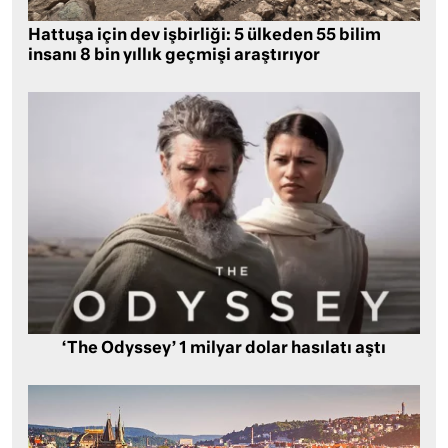
Hattuşa için dev işbirliği: 5 ülkeden 55 bilim
insanı 8 bin yıllık geçmişi araştırıyor
‘The Odyssey’ 1 milyar dolar hasılatı aştı