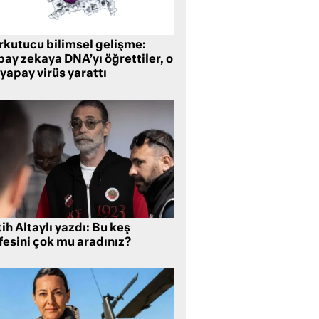
rkutucu bilimsel gelişme:
ay zekaya DNA’yı öğrettiler, o
yapay virüs yarattı
ih Altaylı yazdı: Bu keş
fesini çok mu aradınız?