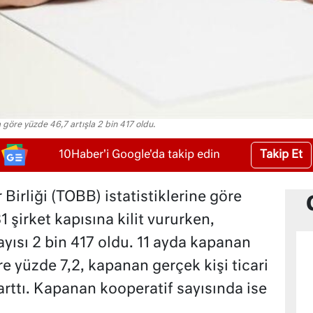
 göre yüzde 46,7 artışla 2 bin 417 oldu.
Takip Et
10Haber'i Google'da takip edin
Birliği (TOBB) istatistiklerine göre
31 şirket kapısına kilit vururken,
yısı 2 bin 417 oldu. 11 ayda kapanan
re yüzde 7,2, kapanan gerçek kişi ticari
arttı. Kapanan kooperatif sayısında ise