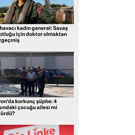
 havacı kadın general: Savaş
lotluğu için doktor olmaktan
zgeçmiş
yon’da korkunç şüphe: 4
şındaki çocuğu ailesi mi
dürdü?