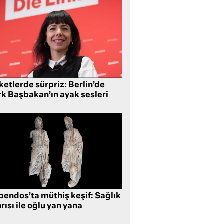
etlerde sürpriz: Berlin’de
rk Başbakan’ın ayak sesleri
pendos’ta müthiş keşif: Sağlık
rısı ile oğlu yan yana