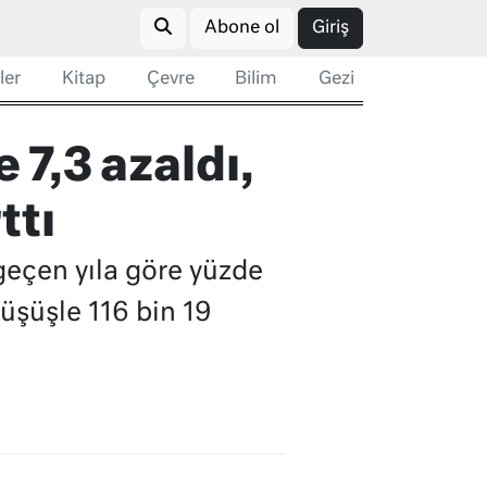
Abone ol
Giriş
ler
Kitap
Çevre
Bilim
Gezi
 7,3 azaldı,
ttı
 geçen yıla göre yüzde
düşüşle 116 bin 19