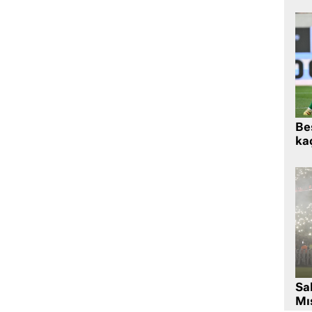
Beş
kaç
Sa
Mıs