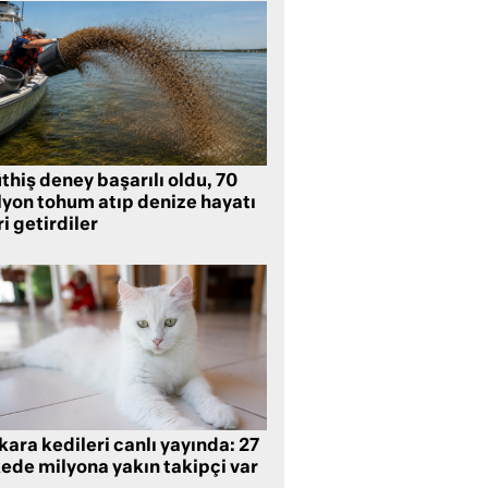
hiş deney başarılı oldu, 70
lyon tohum atıp denize hayatı
i getirdiler
ara kedileri canlı yayında: 27
kede milyona yakın takipçi var