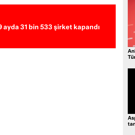
9 ayda 31 bin 533 şirket kapandı
Ank
Tü
As
tan