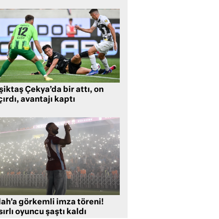
iktaş Çekya’da bir attı, on
ırdı, avantajı kaptı
lah’a görkemli imza töreni!
ırlı oyuncu şaştı kaldı