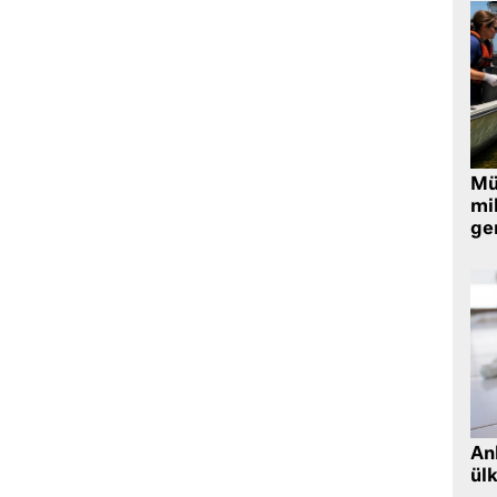
Müt
mi
ger
Ank
ül