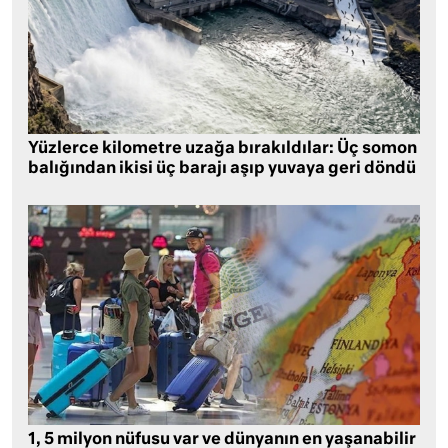
Yüzlerce kilometre uzağa bırakıldılar: Üç somon
balığından ikisi üç barajı aşıp yuvaya geri döndü
1, 5 milyon nüfusu var ve dünyanın en yaşanabilir