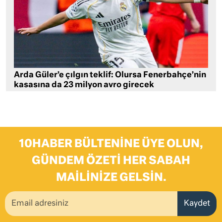
Arda Güler’e çılgın teklif: Olursa Fenerbahçe’nin
kasasına da 23 milyon avro girecek
10HABER BÜLTENINE ÜYE OLUN,
GÜNDEM ÖZETI HER SABAH
MAILINIZE GELSIN.
Kaydet