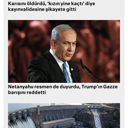
Karısını öldürdü, ‘kızın yine kaçtı’ diye
kayınvalidesine şikayete gitti
Netanyahu resmen de duyurdu, Trump’ın Gazze
barışını reddetti