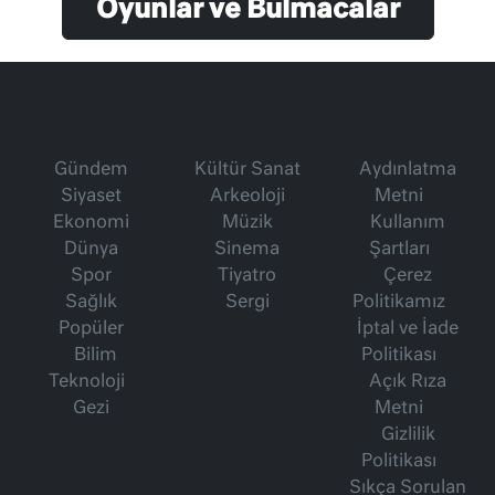
Oyunlar ve Bulmacalar
Gündem
Kültür Sanat
Aydınlatma
Siyaset
Arkeoloji
Metni
Ekonomi
Müzik
Kullanım
Dünya
Sinema
Şartları
Spor
Tiyatro
Çerez
Sağlık
Sergi
Politikamız
Popüler
İptal ve İade
Bilim
Politikası
Teknoloji
Açık Rıza
Gezi
Metni
Gizlilik
Politikası
Sıkça Sorulan