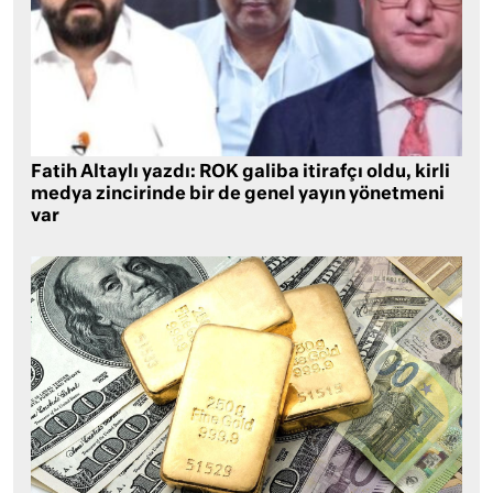
Fatih Altaylı yazdı: ROK galiba itirafçı oldu, kirli
medya zincirinde bir de genel yayın yönetmeni
var