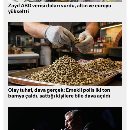
Zayıf ABD verisi doları vurdu, altın ve euroyu
yükseltti
Olay tuhaf, dava gerçek: Emekli polis iki ton
bamya çaldı, sattığı kişilere bile dava açıldı