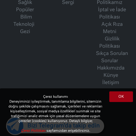
Sağlık
Sergi
Politikamız
Popüler
İptal ve İade
Bilim
Politikası
Teknoloji
Açık Rıza
Gezi
Metni
Gizlilik
Politikası
Sıkça Sorulan
Sorular
Hakkımızda
Künye
İletişim
OK
Çerez kullanımı
İsmet Berkan Yazıları
Deneyiminizi iyileştirmek, tanımlama bilgilerini, sitemizin
doğru şekilde çalışmasını sağlamak, içerikleri ve reklamları
Ertuğrul Özkök Yazıları
kişiselleştirmek, sosyal medya özellikleri sunmak ve site
Haftalık Gazete
trafiğimizi analiz etmek için yasal düzenlemelere uygun
çerezler (cookies) kullanıyoruz. Detaylı bilgiye;
Bizi Telegram'da takip edin
Çerez Politikası
sayfamızdan erişebilirsiniz.