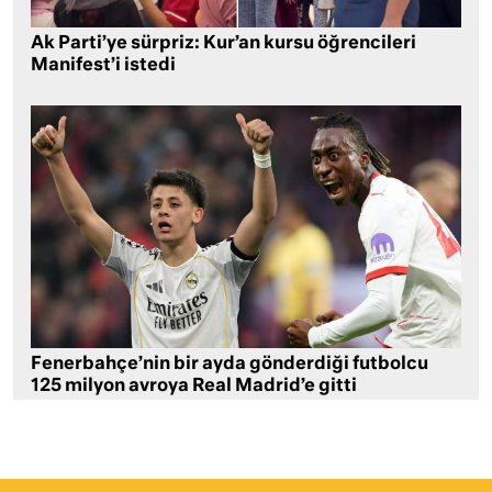
Ak Parti’ye sürpriz: Kur’an kursu öğrencileri
Manifest’i istedi
Fenerbahçe’nin bir ayda gönderdiği futbolcu
125 milyon avroya Real Madrid’e gitti