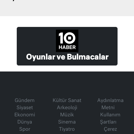
Oyunlar ve Bulmacalar
Gündem
Kültür Sanat
Aydınlatma
Siyaset
Arkeoloji
Metni
Ekonomi
Müzik
Kullanım
Dünya
Sinema
Şartları
Spor
Tiyatro
Çerez