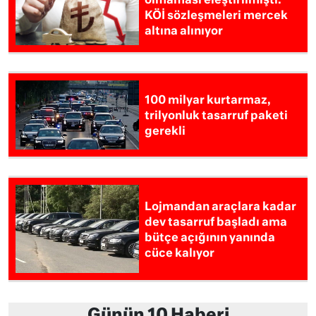
olmaması eleştirilmişti:
KÖİ sözleşmeleri mercek
altına alınıyor
100 milyar kurtarmaz,
trilyonluk tasarruf paketi
gerekli
Lojmandan araçlara kadar
dev tasarruf başladı ama
bütçe açığının yanında
cüce kalıyor
Günün 10 Haberi