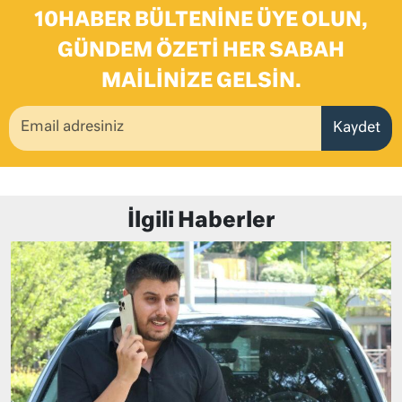
10HABER BÜLTENINE ÜYE OLUN,
GÜNDEM ÖZETI HER SABAH
MAILINIZE GELSIN.
Kaydet
İlgili Haberler