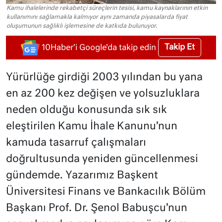
Kamu ihalelerinde rekabetçi süreçlerin tesisi, kamu kaynaklarının etkin
kullanımını sağlamakla kalmıyor aynı zamanda piyasalarda fiyat
oluşumunun sağlıklı işlemesine de katkıda bulunuyor.
Takip Et
10Haber'i Google'da takip edin
Yürürlüğe girdiği 2003 yılından bu yana
en az 200 kez değişen ve yolsuzluklara
neden olduğu konusunda sık sık
eleştirilen Kamu İhale Kanunu’nun
kamuda tasarruf çalışmaları
doğrultusunda yeniden güncellenmesi
gündemde. Yazarımız Başkent
Üniversitesi Finans ve Bankacılık Bölüm
Başkanı Prof. Dr. Şenol Babuşcu’nun