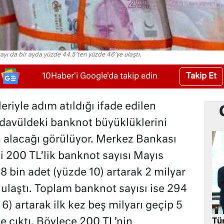
yı da bir ayda yüzde 44.5’ten yüzde 46’ye ulaştı.
Takip Et
10Haber'i Google'da takip edin
eriyle adım atıldığı ifade edilen
davüldeki banknot büyüklüklerini
 alacağı görülüyor. Merkez Bankası
i 200 TL’lik banknot sayısı Mayıs
 bin adet (yüzde 10) artarak 2 milyar
ulaştı. Toplam banknot sayısı ise 294
6) artarak ilk kez beş milyarı geçip 5
e çıktı. Böylece 200 TL’nin
Tü