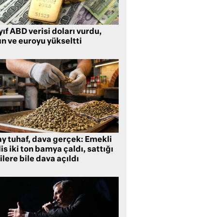
ıf ABD verisi doları vurdu,
ın ve euroyu yükseltti
ay tuhaf, dava gerçek: Emekli
is iki ton bamya çaldı, sattığı
ilere bile dava açıldı