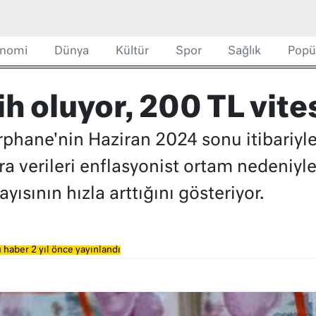
nomi
Dünya
Kültür
Spor
Sağlık
Popü
ih oluyor, 200 TL vite
hane'nin Haziran 2024 sonu itibariyle 
a verileri enflasyonist ortam nedeniyl
ısının hızla arttığını gösteriyor.
 haber 2 yıl önce yayınlandı