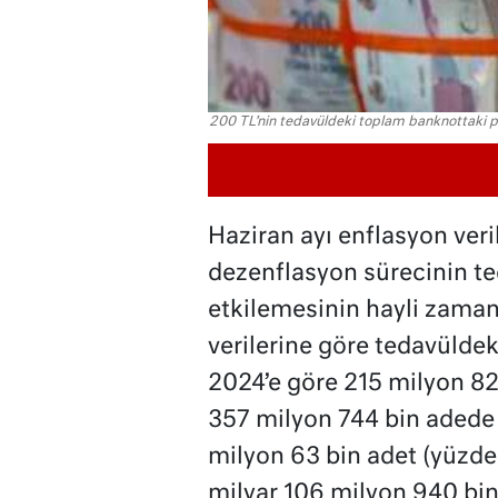
200 TL’nin tedavüldeki toplam banknottaki pa
Haziran ayı enflasyon veril
dezenflasyon sürecinin te
etkilemesinin hayli zaman
verilerine göre tedavüldek
2024’e göre 215 milyon 828
357 milyon 744 bin adede 
milyon 63 bin adet (yüzde 
milyar 106 milyon 940 bin