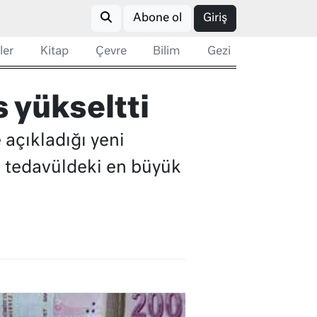
Abone ol
Giriş
ler
Kitap
Çevre
Bilim
Gezi
s yükseltti
açıkladığı yeni
e tedavüldeki en büyük