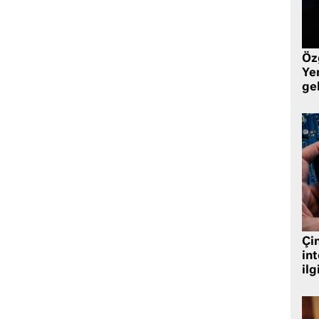
Öz
Yen
ge
Çin
in
ilg