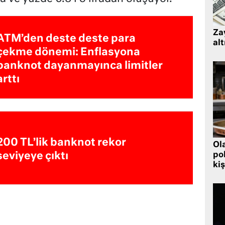
Zay
ATM’den deste deste para
alt
çekme dönemi: Enflasyona
banknot dayanmayınca limitler
arttı
200 TL’lik banknot rekor
Ol
pol
seviyeye çıktı
kiş