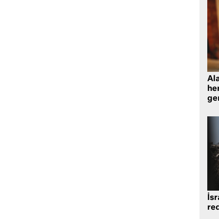
Al
her
gen
İsr
re