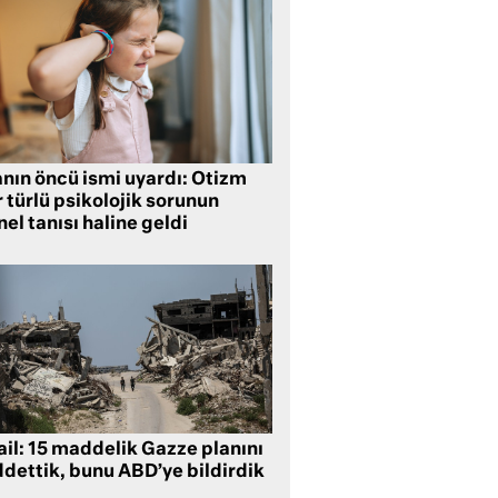
anın öncü ismi uyardı: Otizm
 türlü psikolojik sorunun
el tanısı haline geldi
ail: 15 maddelik Gazze planını
ddettik, bunu ABD’ye bildirdik