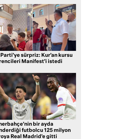
Parti’ye sürpriz: Kur’an kursu
encileri Manifest’i istedi
nerbahçe’nin bir ayda
nderdiği futbolcu 125 milyon
oya Real Madrid’e gitti