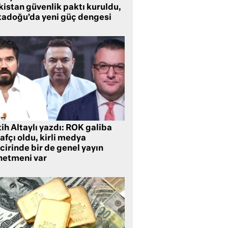
kistan güvenlik paktı kuruldu,
tadoğu’da yeni güç dengesi
ih Altaylı yazdı: ROK galiba
rafçı oldu, kirli medya
cirinde bir de genel yayın
netmeni var