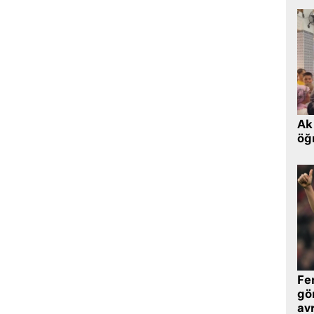
Ak 
öğr
Fe
gö
avr