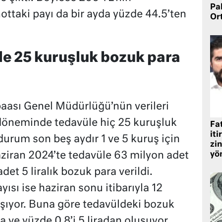
Pa
ttaki payı da bir ayda yüzde 44.5’ten
Or
e 25 kuruşluk bozuk para
ası Genel Müdürlüğü’nün verileri
öneminde tedavüle hiç 25 kuruşluk
Fat
iti
durum son beş aydır 1 ve 5 kuruş için
zin
aziran 2024’te tedavüle 63 milyon adet
yö
adet 5 liralık bozuk para verildi.
ısı ise haziran sonu itibarıyla 12
şıyor. Buna göre tedavüldeki bozuk
ra ve yüzde 0.8’i 5 liradan oluşuyor.