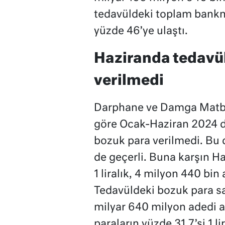
tedavüldeki toplam bankno
yüzde 46’ye ulaştı.
Haziranda tedavül
verilmedi
Darphane ve Damga Matba
göre Ocak-Haziran 2024 d
bozuk para verilmedi. Bu 
de geçerli. Buna karşın H
1 liralık, 4 milyon 440 bin 
Tedavüldeki bozuk para say
milyar 640 milyon adedi a
paraların yüzde 31.7’si 1 li