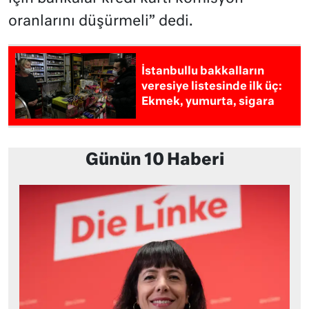
oranlarını düşürmeli” dedi.
İstanbullu bakkalların
veresiye listesinde ilk üç:
Ekmek, yumurta, sigara
Günün 10 Haberi