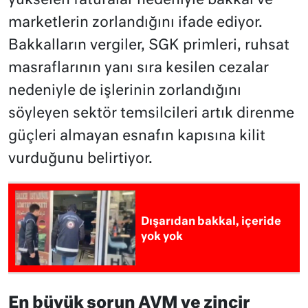
yükselen faturalar nedeniyle bakkal ve
marketlerin zorlandığını ifade ediyor.
Bakkalların vergiler, SGK primleri, ruhsat
masraflarının yanı sıra kesilen cezalar
nedeniyle de işlerinin zorlandığını
söyleyen sektör temsilcileri artık direnme
güçleri almayan esnafın kapısına kilit
vurduğunu belirtiyor.
Dışarıdan bakkal, içeride
yok yok
En büyük sorun AVM ve zincir