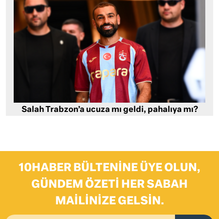
Salah Trabzon’a ucuza mı geldi, pahalıya mı?
10HABER BÜLTENINE ÜYE OLUN,
GÜNDEM ÖZETI HER SABAH
MAILINIZE GELSIN.