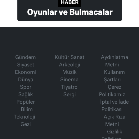
Oyunlar ve Bulmacalar
Gündem
Kültür Sanat
Aydınlatma
Siyaset
Arkeoloji
Metni
Ekonomi
Müzik
Kullanım
Dünya
Sinema
Şartları
Spor
Tiyatro
Çerez
Sağlık
Sergi
Politikamız
Popüler
İptal ve İade
Bilim
Politikası
Teknoloji
Açık Rıza
Gezi
Metni
Gizlilik