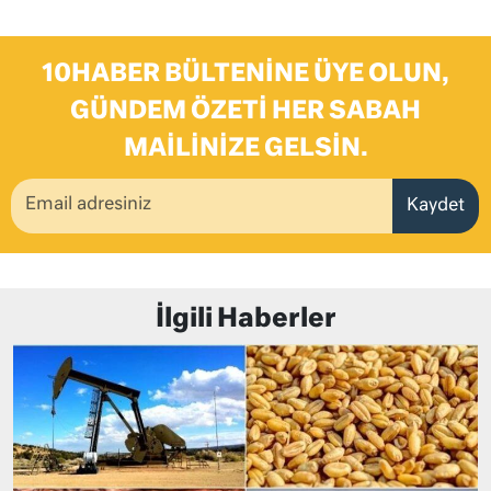
10HABER BÜLTENINE ÜYE OLUN,
GÜNDEM ÖZETI HER SABAH
MAILINIZE GELSIN.
Kaydet
İlgili Haberler