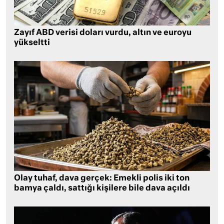
Zayıf ABD verisi doları vurdu, altın ve euroyu
yükseltti
Olay tuhaf, dava gerçek: Emekli polis iki ton
bamya çaldı, sattığı kişilere bile dava açıldı