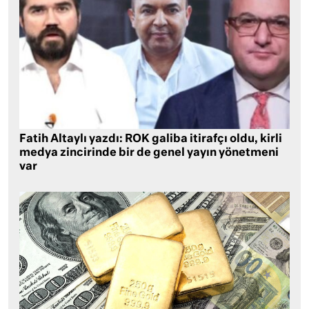
Fatih Altaylı yazdı: ROK galiba itirafçı oldu, kirli
medya zincirinde bir de genel yayın yönetmeni
var