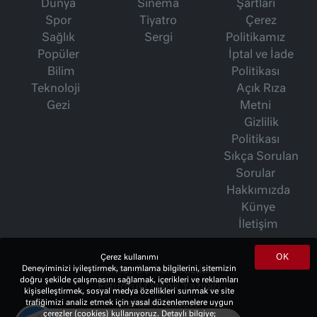
Dünya
Sinema
Şartları
Spor
Tiyatro
Çerez
Sağlık
Sergi
Politikamız
Popüler
İptal ve İade
Bilim
Politikası
Teknoloji
Açık Rıza
Gezi
Metni
Gizlilik
Politikası
Sıkça Sorulan
Sorular
Hakkımızda
Künye
İletişim
OK
Çerez kullanımı
İsmet Berkan Yazıları
Deneyiminizi iyileştirmek, tanımlama bilgilerini, sitemizin
doğru şekilde çalışmasını sağlamak, içerikleri ve reklamları
Ertuğrul Özkök Yazıları
kişiselleştirmek, sosyal medya özellikleri sunmak ve site
Haftalık Gazete
trafiğimizi analiz etmek için yasal düzenlemelere uygun
çerezler (cookies) kullanıyoruz. Detaylı bilgiye;