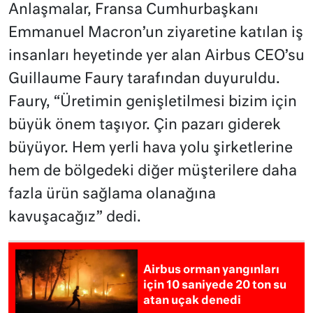
Anlaşmalar, Fransa Cumhurbaşkanı
Emmanuel Macron’un ziyaretine katılan iş
insanları heyetinde yer alan Airbus CEO’su
Guillaume Faury tarafından duyuruldu.
Faury, “Üretimin genişletilmesi bizim için
büyük önem taşıyor. Çin pazarı giderek
büyüyor. Hem yerli hava yolu şirketlerine
hem de bölgedeki diğer müşterilere daha
fazla ürün sağlama olanağına
kavuşacağız” dedi.
Airbus orman yangınları
için 10 saniyede 20 ton su
atan uçak denedi