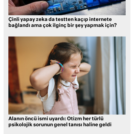
Çinli yapay zeka da testten kaçıp internete
bağlandı ama çok ilginç bir şey yapmak için?
Alanın öncü ismi uyardı: Otizm her türlü
psikolojik sorunun genel tanısı haline geldi