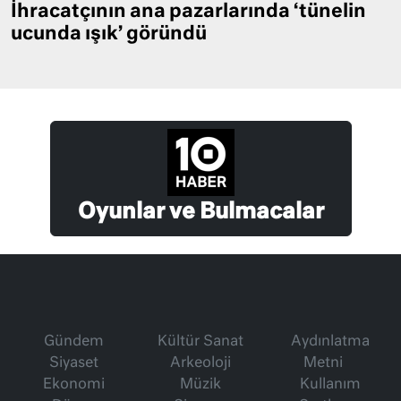
İhracatçının ana pazarlarında ‘tünelin
ucunda ışık’ göründü
Oyunlar ve Bulmacalar
Gündem
Kültür Sanat
Aydınlatma
Siyaset
Arkeoloji
Metni
Ekonomi
Müzik
Kullanım