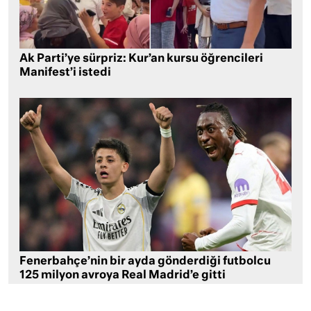
Ak Parti’ye sürpriz: Kur’an kursu öğrencileri
Manifest’i istedi
Fenerbahçe’nin bir ayda gönderdiği futbolcu
125 milyon avroya Real Madrid’e gitti