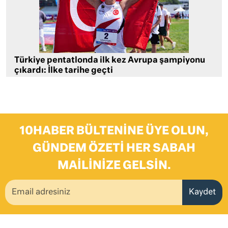
Türkiye pentatlonda ilk kez Avrupa şampiyonu
çıkardı: İlke tarihe geçti
10HABER BÜLTENINE ÜYE OLUN,
GÜNDEM ÖZETI HER SABAH
MAILINIZE GELSIN.
Kaydet