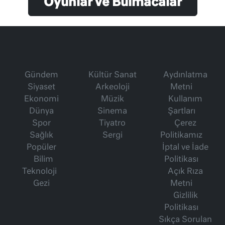
Oyunlar ve Bulmacalar
Gündem
Kültür Sanat
Aydınlatma
Siyaset
Arkeoloji
Metni
Ekonomi
Müzik
Kullanım
Dünya
Sinema
Şartları
Spor
Tiyatro
Çerez
Sağlık
Sergi
Politikamız
Popüler
İptal ve İade
Bilim
Politikası
Teknoloji
Açık Rıza
Gezi
Metni
Gizlilik
Politikası
Sıkça Sorulan