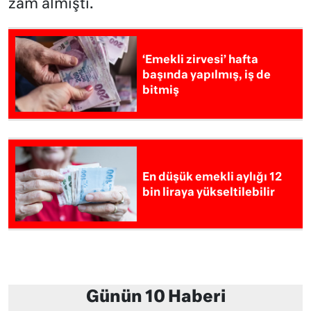
zam almıştı.
‘Emekli zirvesi’ hafta
başında yapılmış, iş de
bitmiş
En düşük emekli aylığı 12
bin liraya yükseltilebilir
Günün 10 Haberi