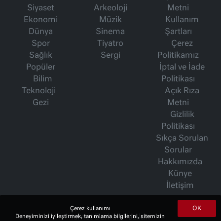
Siyaset
Arkeoloji
Metni
Ekonomi
Müzik
Kullanım
Dünya
Sinema
Şartları
Spor
Tiyatro
Çerez
Sağlık
Sergi
Politikamız
Popüler
İptal ve İade
Bilim
Politikası
Teknoloji
Açık Rıza
Gezi
Metni
Gizlilik
Politikası
Sıkça Sorulan
Sorular
Hakkımızda
Künye
İletişim
OK
Çerez kullanımı
Deneyiminizi iyileştirmek, tanımlama bilgilerini, sitemizin
İsmet Berkan Yazıları