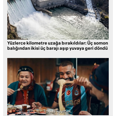
Yüzlerce kilometre uzağa bırakıldılar: Üç somon
balığından ikisi üç barajı aşıp yuvaya geri döndü