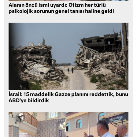
Alanın öncü ismi uyardı: Otizm her türlü
psikolojik sorunun genel tanısı haline geldi
İsrail: 15 maddelik Gazze planını reddettik, bunu
ABD’ye bildirdik