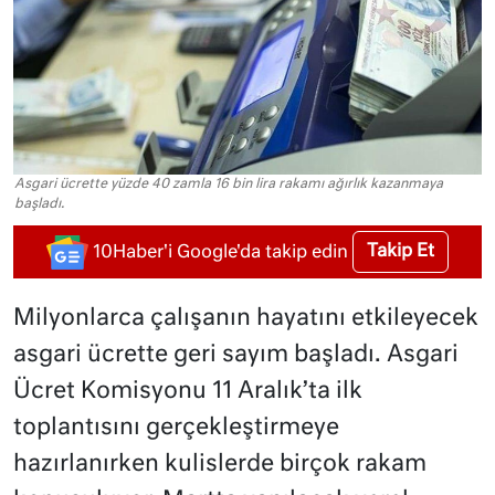
Asgari ücrette yüzde 40 zamla 16 bin lira rakamı ağırlık kazanmaya
başladı.
Takip Et
10Haber'i Google'da takip edin
Milyonlarca çalışanın hayatını etkileyecek
asgari ücrette geri sayım başladı. Asgari
Ücret Komisyonu 11 Aralık’ta ilk
toplantısını gerçekleştirmeye
hazırlanırken kulislerde birçok rakam