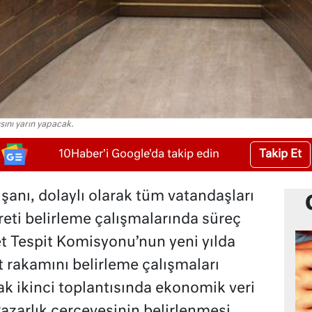
sını yarın yapacak.
Takip Et
10Haber'i Google'da takip edin
şanı, dolaylı olarak tüm vatandaşları
creti belirleme çalışmalarında süreç
t Tespit Komisyonu’nun yeni yılda
t rakamını belirleme çalışmaları
k ikinci toplantısında ekonomik veri
azarlık çerçevesinin belirlenmesi