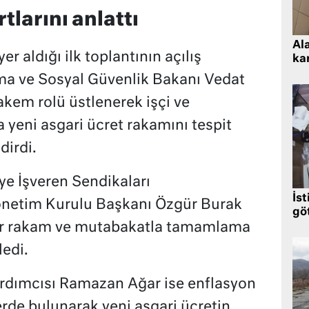
tlarını anlattı
Al
yer aldığı ilk toplantının açılış
kar
a ve Sosyal Güvenlik Bakanı Vedat
kem rolü üstlenerek işçi ve
 yeni asgari ücret rakamını tespit
dirdi.
ye İşveren Sendikaları
İst
önetim Kurulu Başkanı Özgür Burak
gö
bir rakam ve mutabakatla tamamlama
ledi.
rdımcısı Ramazan Ağar ise enflasyon
lerde bulunarak yeni asgari ücretin