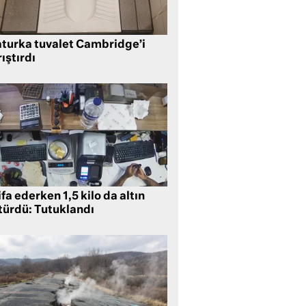
aturka tuvalet Cambridge’i
ıştırdı
ifa ederken 1,5 kilo da altın
türdü: Tutuklandı