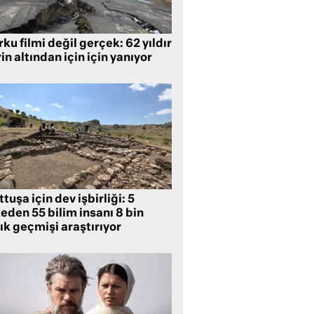
ku filmi değil gerçek: 62 yıldır
in altından için için yanıyor
tuşa için dev işbirliği: 5
eden 55 bilim insanı 8 bin
lık geçmişi araştırıyor