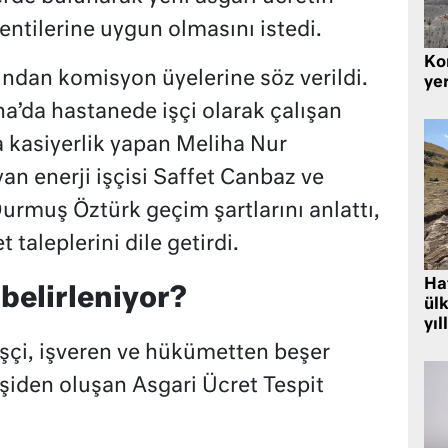
entilerine uygun olmasını istedi.
Kor
ından komisyon üyelerine söz verildi.
yer
’da hastanede işçi olarak çalışan
 kasiyerlik yapan Meliha Nur
n enerji işçisi Saffet Canbaz ve
 Durmuş Öztürk geçim şartlarını anlattı,
 taleplerini dile getirdi.
Hat
 belirleniyor?
ülk
yıl
işçi, işveren ve hükümetten beşer
işiden oluşan Asgari Ücret Tespit