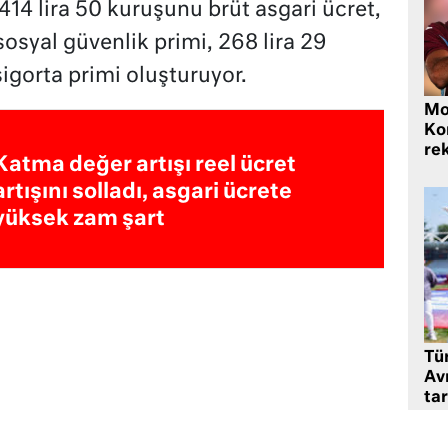
 414 lira 50 kuruşunu brüt asgari ücret,
sosyal güvenlik primi, 268 lira 29
sigorta primi oluşturuyor.
Mo
Ko
rek
Katma değer artışı reel ücret
artışını solladı, asgari ücrete
yüksek zam şart
Tü
Av
tar