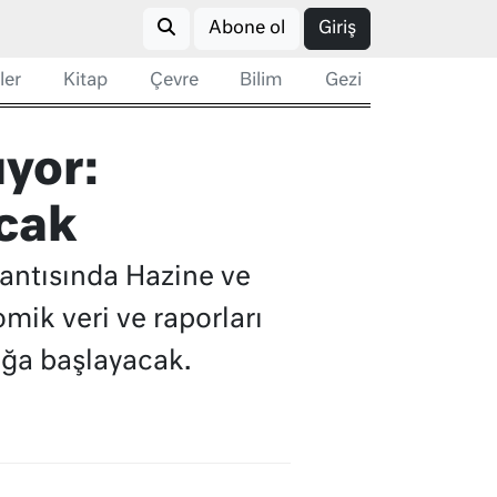
Abone ol
Giriş
ler
Kitap
Çevre
Bilim
Gezi
ıyor:
acak
lantısında Hazine ve
mik veri ve raporları
ığa başlayacak.