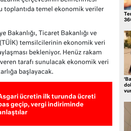
 toplantıda temel ekonomik veriler
Te
360
e Bakanlığı, Ticaret Bakanlığı ve
(TÜİK) temsilcilerinin ekonomik veri
paylaşması bekleniyor. Henüz rakam
şveren tarafı sunulacak ekonomik veri
zarlığa başlayacak.
‘Ba
dol
vu
Asgari ücretin ilk turunda ücreti
pas geçip, vergi indiriminde
anlaştılar