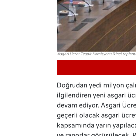
Asgari Ücret Tespit Komisyonu ikinci toplantı
Doğrudan yedi milyon çalı
ilgilendiren yeni asgari ü
devam ediyor. Asgari Ücre
geçerli olacak asgari ücre
kapsamında yarın yapılaca
ve raporlar görüşülecek. P