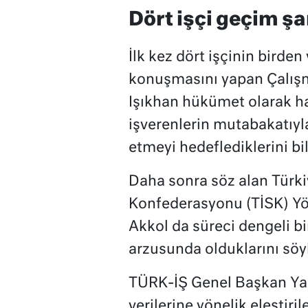
Dört işçi geçim şar
İlk kez dört işçinin birden 
konuşmasını yapan Çalışm
Işıkhan hükümet olarak ha
işverenlerin mutabakatıyla
etmeyi hedeflediklerini bil
Daha sonra söz alan Türki
Konfederasyonu (TİSK) Y
Akkol da süreci dengeli 
arzusunda olduklarını söy
TÜRK-İŞ Genel Başkan Ya
verilerine yönelik eleştiri