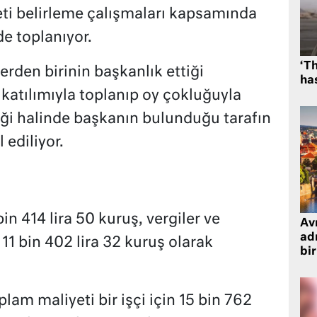
ti belirleme çalışmaları kapsamında
de toplanıyor.
‘Th
erden birinin başkanlık ettiği
has
katılımıyla toplanıp oy çokluğuyla
tliği halinde başkanın bulunduğu tarafın
ediliyor.
bin 414 lira 50 kuruş, vergiler ve
Avr
adr
11 bin 402 lira 32 kuruş olarak
bir
lam maliyeti bir işçi için 15 bin 762