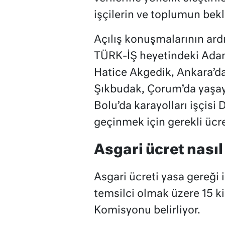
işçilerin ve toplumun bekl
Açılış konuşmalarının ard
TÜRK-İŞ heyetindeki Adana
Hatice Akgedik, Ankara’da
Şıkbudak, Çorum’da yaşaya
Bolu’da karayolları işçisi
geçinmek için gerekli ücret
Asgari ücret nasıl
Asgari ücreti yasa gereği 
temsilci olmak üzere 15 k
Komisyonu belirliyor.