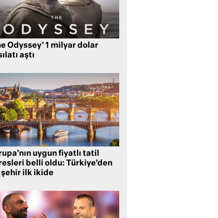
e Odyssey’ 1 milyar dolar
ılatı aştı
upa’nın uygun fiyatlı tatil
esleri belli oldu: Türkiye’den
 şehir ilk ikide