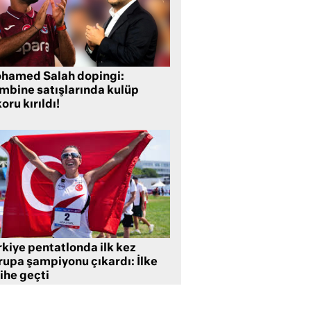
hamed Salah dopingi:
mbine satışlarında kulüp
oru kırıldı!
rkiye pentatlonda ilk kez
rupa şampiyonu çıkardı: İlke
ihe geçti