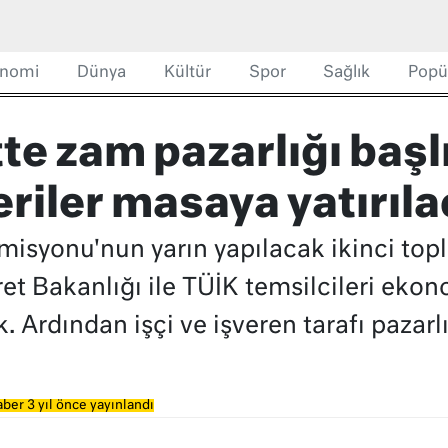
nomi
Dünya
Kültür
Spor
Sağlık
Popü
te zam pazarlığı başl
riler masaya yatırıl
misyonu'nun yarın yapılacak ikinci top
et Bakanlığı ile TÜİK temsilcileri ekono
 Ardından işçi ve işveren tarafı pazarl
ber 3 yıl önce yayınlandı