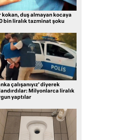
r kokan, duş almayan kocaya
 bin liralık tazminat şoku
nka çalışanıyız’ diyerek
andırdılar: Milyonlarca liralık
rgun yaptılar