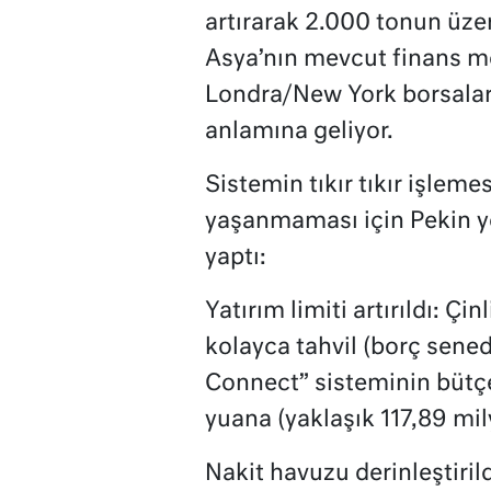
artırarak 2.000 tonun üze
Asya’nın mevcut finans me
Londra/New York borsal
anlamına geliyor.
Sistemin tıkır tıkır işlemes
yaşanmaması için Pekin y
yaptı:
Yatırım limiti artırıldı: Ç
kolayca tahvil (borç sene
Connect” sisteminin bütç
yuana (yaklaşık 117,89 mily
Nakit havuzu derinleştiri