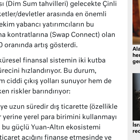
ı (Dim Sum tahvilleri) gelecekte Çinli
rketler/devletler arasında en önemli
ekim yabancı yatırımcıların bu
ma kontratlarına (Swap Connect) olan
0 oranında artış gösterdi.
Al
her
üresel finansal sistemin iki kutba
gen
recini hızlandırıyor. Bu durum,
m ciddi çıkış yolları sunuyor hem de
en riskler barındırıyor:
iye uzun süredir dış ticarette (özellikle
r yerine yerel para birimini kullanmayı
İsr
 bu güçlü Yuan-Altın ekosistemi
re
 ticaret açığını finanse etmesinde ve