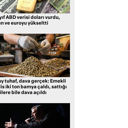
ıf ABD verisi doları vurdu,
ın ve euroyu yükseltti
ay tuhaf, dava gerçek: Emekli
is iki ton bamya çaldı, sattığı
ilere bile dava açıldı