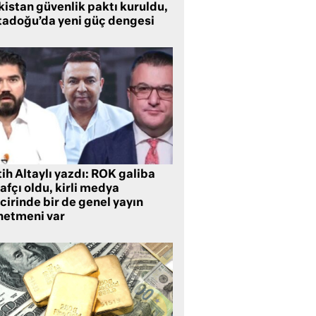
kistan güvenlik paktı kuruldu,
tadoğu’da yeni güç dengesi
ih Altaylı yazdı: ROK galiba
rafçı oldu, kirli medya
cirinde bir de genel yayın
netmeni var