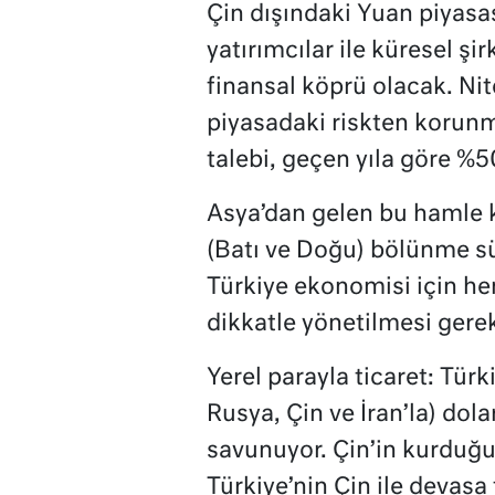
Çin dışındaki Yuan piyasas
yatırımcılar ile küresel şi
finansal köprü olacak. Nit
piyasadaki riskten korun
talebi, geçen yıla göre %5
Asya’dan gelen bu hamle k
(Batı ve Doğu) bölünme sü
Türkiye ekonomisi için he
dikkatle yönetilmesi gerek
Yerel parayla ticaret: Türk
Rusya, Çin ve İran’la) dola
savunuyor. Çin’in kurduğu
Türkiye’nin Çin ile devasa