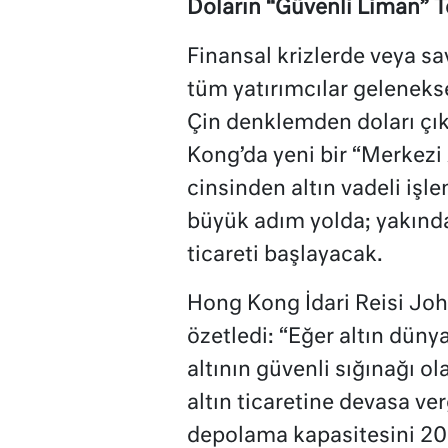
Doların “Güvenli Liman” T
Finansal krizlerde veya 
tüm yatırımcılar gelenekse
Çin denklemden doları çı
Kong’da yeni bir “Merkezi 
cinsinden altın vadeli işle
büyük adım yolda; yakınd
ticareti başlayacak.
Hong Kong İdari Reisi John
özetledi: “Eğer altın dün
altının güvenli sığınağı o
altın ticaretine devasa verg
depolama kapasitesini 203