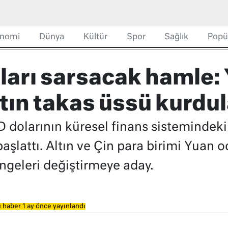
nomi
Dünya
Kültür
Spor
Sağlık
Popü
ları sarsacak hamle:
tın takas üssü kurdul
dolarının küresel finans sistemindeki 
aşlattı. Altın ve Çin para birimi Yuan 
ngeleri değiştirmeye aday.
 haber 1 ay önce yayınlandı