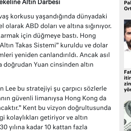
ekeline Altın Darbesi
Pa
Or
savaş korkusu yaşandığında dünyadaki
l olarak ABD doları ve altına sığınıyor.
karmak için düğmeye bastı. Hong
Altın Takas Sistemi” kuruldu ve dolar
mleri yeniden canlandırıldı. Ancak asıl
a doğrudan Yuan cinsinden altın
Fat
iti
zin
 Lee bu stratejiyi şu çarpıcı sözlerle
yö
yanın güvenli limanıysa Hong Kong da
lacaktır.” Kent bu vizyon doğrultusunda
i kolaylıkları getiriyor ve altın
0 yılına kadar 10 kattan fazla