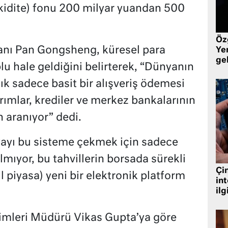
likidite) fonu 200 milyar yuandan 500
Öz
nı Pan Gongsheng, küresel para
Yen
ge
lu hale geldiğini belirterek, “Dünyanın
ık sadece basit bir alışveriş ödemesi
rımlar, krediler ve merkez bankalarının
n aranıyor” dedi.
ayı bu sisteme çekmek için sadece
lmıyor, bu tahvillerin borsada sürekli
Çin
il piyasa) yeni bir elektronik platform
in
ilg
rimleri Müdürü Vikas Gupta’ya göre