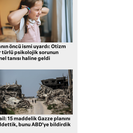
anın öncü ismi uyardı: Otizm
 türlü psikolojik sorunun
el tanısı haline geldi
ail: 15 maddelik Gazze planını
ddettik, bunu ABD’ye bildirdik