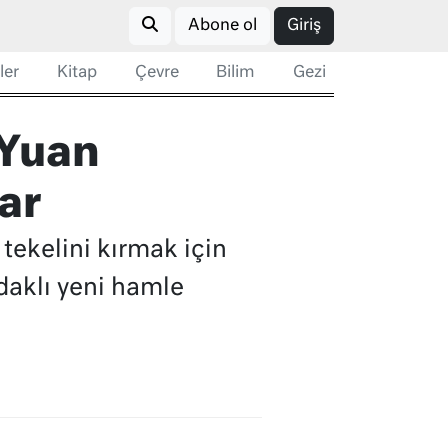
Abone ol
Giriş
ler
Kitap
Çevre
Bilim
Gezi
 Yuan
ar
tekelini kırmak için
odaklı yeni hamle