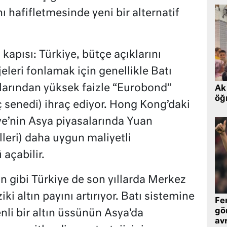
nı hafifletmesinde yeni bir alternatif
apısı: Türkiye, bütçe açıklarını
leri fonlamak için genellikle Batı
larından yüksek faizle “Eurobond”
Ak 
öğr
ç senedi) ihraç ediyor. Hong Kong’daki
iye’nin Asya piyasalarında Yuan
leri) daha uygun maliyetli
açabilir.
n gibi Türkiye de son yıllarda Merkez
iki altın payını artırıyor. Batı sistemine
Fe
gö
enli bir altın üssünün Asya’da
avr