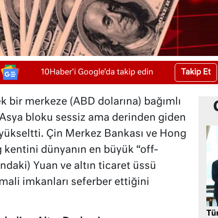
Takip Et
10Haber'i Google'da takip edin
ek bir merkeze (ABD dolarına) bağımlı
 Asya bloku sessiz ama derinden giden
 yükseltti. Çin Merkez Bankası ve Hong
kentini dünyanın en büyük “off-
ındaki) Yuan ve altın ticaret üssü
ali imkanları seferber ettiğini
Tü