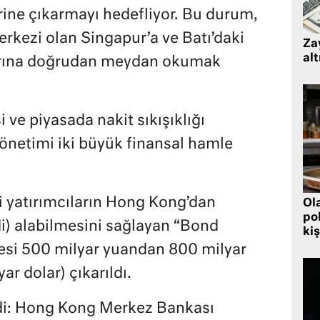
rine çıkarmayı hedefliyor. Bu durum,
rkezi olan Singapur’a ve Batı’daki
Zay
alt
arına doğrudan meydan okumak
i ve piyasada nakit sıkışıklığı
önetimi iki büyük finansal hamle
inli yatırımcıların Hong Kong’dan
Ol
pol
di) alabilmesini sağlayan “Bond
kiş
esi 500 milyar yuandan 800 milyar
ar dolar) çıkarıldı.
ldi: Hong Kong Merkez Bankası