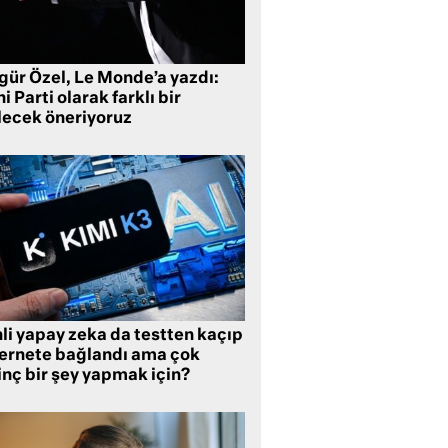
gür Özel, Le Monde’a yazdı:
i Parti olarak farklı bir
lecek öneriyoruz
li yapay zeka da testten kaçıp
ternete bağlandı ama çok
inç bir şey yapmak için?