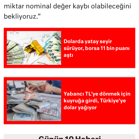
miktar nominal değer kaybı olabileceğini
bekliyoruz.”
Dolarda yatay seyir
sürüyor, borsa 11 bin puanı
aştı
Yabancı TL’ye dönmek için
kuyruğa girdi, Türkiye’ye
dolar yağıyor