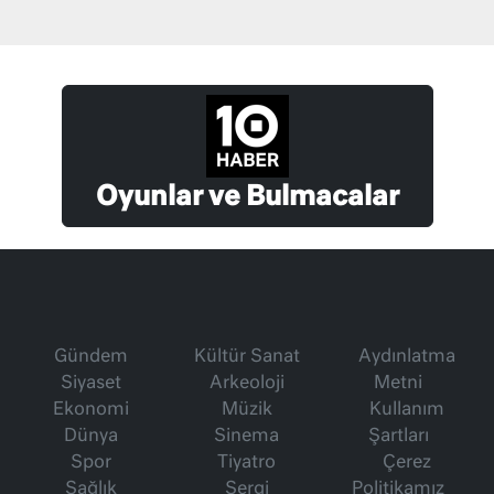
Oyunlar ve Bulmacalar
Gündem
Kültür Sanat
Aydınlatma
Siyaset
Arkeoloji
Metni
Ekonomi
Müzik
Kullanım
Dünya
Sinema
Şartları
Spor
Tiyatro
Çerez
Sağlık
Sergi
Politikamız