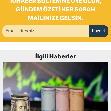
10HABER BÜLTENINE ÜYE OLUN,
GÜNDEM ÖZETI HER SABAH
MAILINIZE GELSIN.
Kaydet
İlgili Haberler