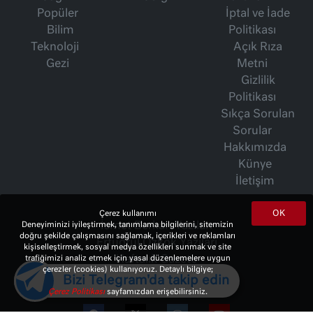
Popüler
İptal ve İade
Bilim
Politikası
Teknoloji
Açık Rıza
Gezi
Metni
Gizlilik
Politikası
Sıkça Sorulan
Sorular
Hakkımızda
Künye
İletişim
OK
Çerez kullanımı
Deneyiminizi iyileştirmek, tanımlama bilgilerini, sitemizin
İsmet Berkan Yazıları
doğru şekilde çalışmasını sağlamak, içerikleri ve reklamları
Ertuğrul Özkök Yazıları
kişiselleştirmek, sosyal medya özellikleri sunmak ve site
trafiğimizi analiz etmek için yasal düzenlemelere uygun
Haftalık Gazete
çerezler (cookies) kullanıyoruz. Detaylı bilgiye;
Bizi Telegram'da takip edin
Çerez Politikası
sayfamızdan erişebilirsiniz.