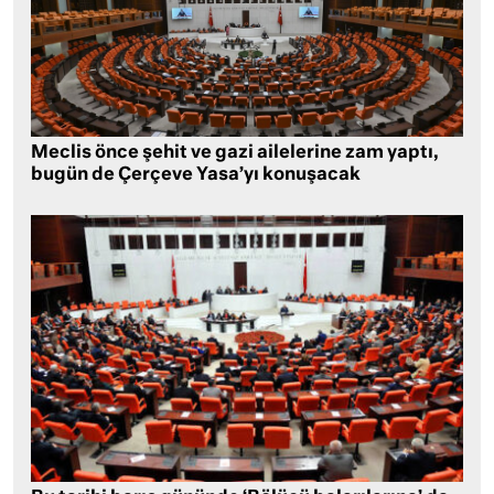
Meclis önce şehit ve gazi ailelerine zam yaptı,
bugün de Çerçeve Yasa’yı konuşacak