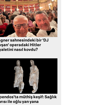
gner sahnesindeki bir ‘DJ
vşan’ operadaki Hitler
aletini nasıl kovdu?
pendos’ta müthiş keşif: Sağlık
rısı ile oğlu yan yana