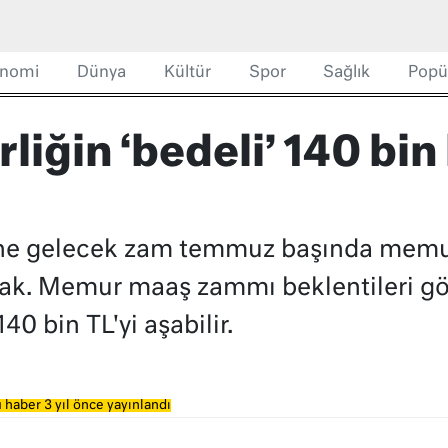
nomi
Dünya
Kültür
Spor
Sağlık
Popü
liğin ‘bedeli’ 140 bin 
tine gelecek zam temmuz başında memu
cak. Memur maaş zammı beklentileri gö
140 bin TL'yi aşabilir.
 haber 3 yıl önce yayınlandı