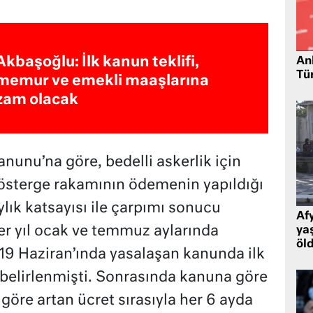
Akbaşoğlu: İlk kanun teklifi,
Ank
Tü
memur ve emekli maaşlarına
zam olacak
nunu’na göre, bedelli askerlik için
österge rakamının ödemenin yapıldığı
lık katsayısı ile çarpımı sonucu
Af
r yıl ocak ve temmuz aylarında
ya
öl
019 Haziran’ında yasalaşan kanunda ilk
k belirlenmişti. Sonrasında kanuna göre
öre artan ücret sırasıyla her 6 ayda