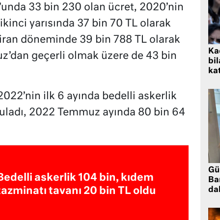
z’unda 33 bin 230 olan ücret, 2020’nin
 ikinci yarısında 37 bin 70 TL olarak
ziran döneminde 39 bin 788 TL olarak
Kad
z’dan geçerli olmak üzere de 43 bin
bil
kat
022’nin ilk 6 ayında bedelli askerlik
guladı, 2022 Temmuz ayında 80 bin 64
Gü
Bedelli askerlik 104 bin, kıdem
Ba
da
tazminatı tavanı 20 bin TL oldu