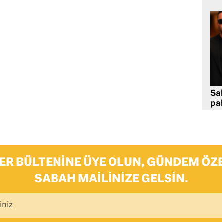
Sa
pa
ER BÜLTENINE ÜYE OLUN, GÜNDEM ÖZE
SABAH MAILINIZE GELSIN.