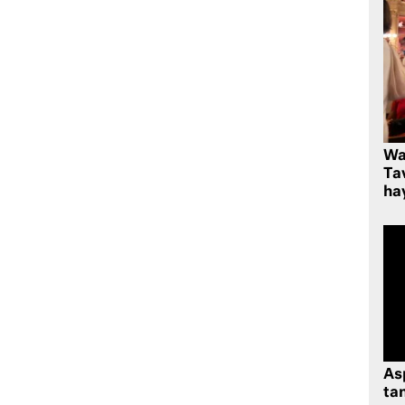
Wa
Ta
hay
As
tan