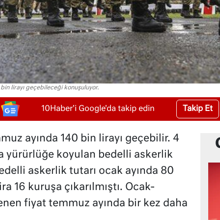
bin lirayı geçebileceği konuşuluyor.
Takip Et
10Haber'i Google'da takip edin
muz ayında 140 bin lirayı geçebilir. 4
 yürürlüğe koyulan bedelli askerlik
edelli askerlik tutarı ocak ayında 80
ira 16 kuruşa çıkarılmıştı. Ocak-
lenen fiyat temmuz ayında bir kez daha