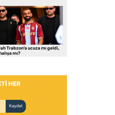
lah Trabzon’a ucuza mı geldi,
halıya mı?
TI HER
Kaydet