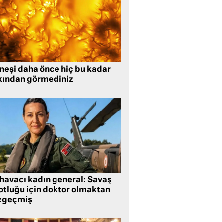
neşi daha önce hiç bu kadar
kından görmediniz
 havacı kadın general: Savaş
lotluğu için doktor olmaktan
zgeçmiş