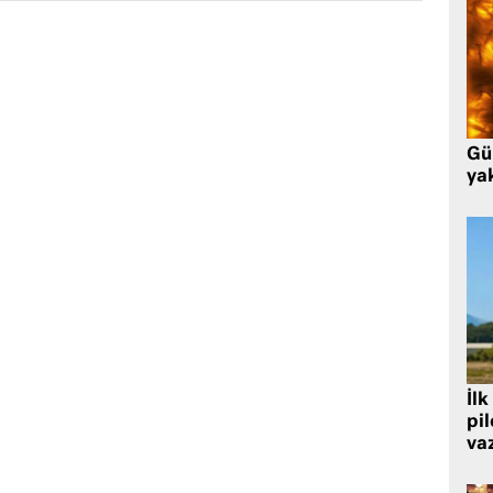
Gü
ya
İlk
pi
va