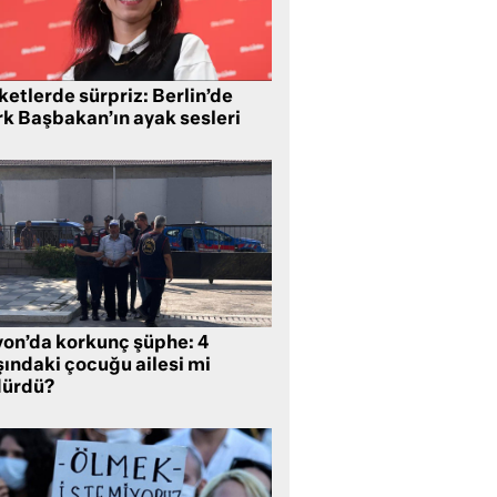
etlerde sürpriz: Berlin’de
rk Başbakan’ın ayak sesleri
yon’da korkunç şüphe: 4
şındaki çocuğu ailesi mi
dürdü?