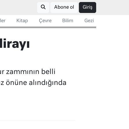
Abone ol
Giriş
ler
Kitap
Çevre
Bilim
Gezi
lirayı
r zammının belli
z önüne alındığında