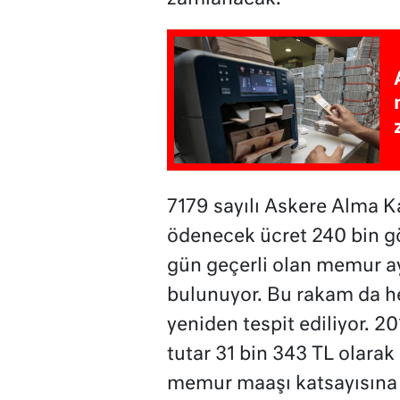
7179 sayılı Askere Alma Ka
ödenecek ücret 240 bin g
gün geçerli olan memur ay
bulunuyor. Bu rakam da he
yeniden tespit ediliyor. 2
tutar 31 bin 343 TL olara
memur maaşı katsayısına g