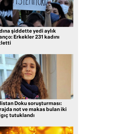
ına şiddette yedi aylık
anço: Erkekler 231 kadını
letti
listan Doku soruşturması:
rajda not ve makas bulan iki
lgıç tutuklandı