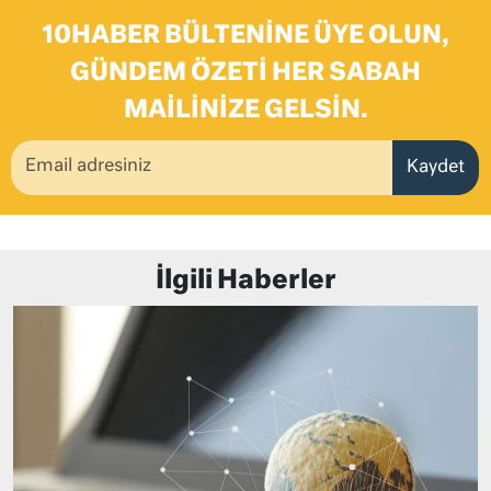
10HABER BÜLTENINE ÜYE OLUN,
GÜNDEM ÖZETI HER SABAH
MAILINIZE GELSIN.
Kaydet
İlgili Haberler