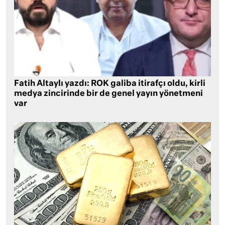
Fatih Altaylı yazdı: ROK galiba itirafçı oldu, kirli
medya zincirinde bir de genel yayın yönetmeni
var