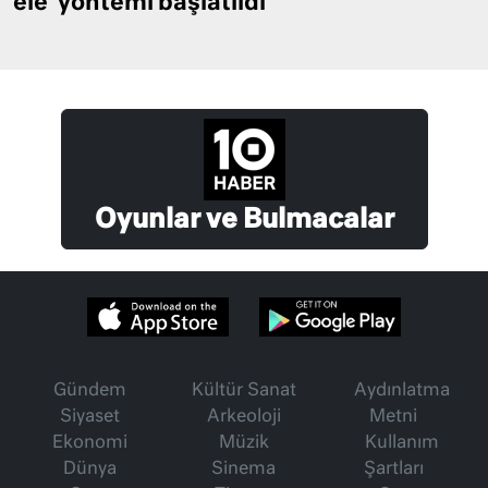
ele’ yöntemi başlatıldı
Oyunlar ve Bulmacalar
Gündem
Kültür Sanat
Aydınlatma
Siyaset
Arkeoloji
Metni
Ekonomi
Müzik
Kullanım
Dünya
Sinema
Şartları