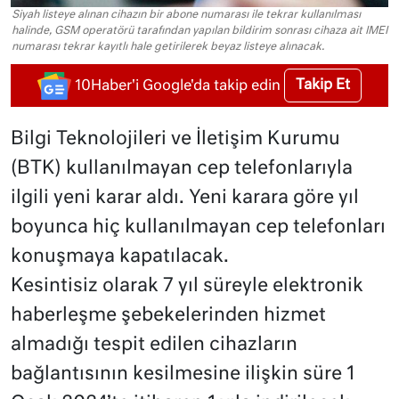
Siyah listeye alınan cihazın bir abone numarası ile tekrar kullanılması
halinde, GSM operatörü tarafından yapılan bildirim sonrası cihaza ait IMEI
numarası tekrar kayıtlı hale getirilerek beyaz listeye alınacak.
Takip Et
10Haber'i Google'da takip edin
Bilgi Teknolojileri ve İletişim Kurumu
(BTK) kullanılmayan cep telefonlarıyla
ilgili yeni karar aldı. Yeni karara göre yıl
boyunca hiç kullanılmayan cep telefonları
konuşmaya kapatılacak.
Kesintisiz olarak 7 yıl süreyle elektronik
haberleşme şebekelerinden hizmet
almadığı tespit edilen cihazların
bağlantısının kesilmesine ilişkin süre 1