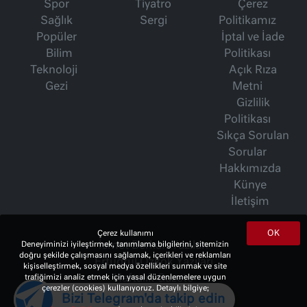
Spor
Tiyatro
Çerez
Sağlık
Sergi
Politikamız
Popüler
İptal ve İade
Bilim
Politikası
Teknoloji
Açık Rıza
Gezi
Metni
Gizlilik
Politikası
Sıkça Sorulan
Sorular
Hakkımızda
Künye
İletişim
OK
Çerez kullanımı
İsmet Berkan Yazıları
Deneyiminizi iyileştirmek, tanımlama bilgilerini, sitemizin
doğru şekilde çalışmasını sağlamak, içerikleri ve reklamları
Ertuğrul Özkök Yazıları
kişiselleştirmek, sosyal medya özellikleri sunmak ve site
Haftalık Gazete
trafiğimizi analiz etmek için yasal düzenlemelere uygun
çerezler (cookies) kullanıyoruz. Detaylı bilgiye;
Bizi Telegram'da takip edin