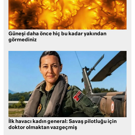
Güneşi daha önce hiç bu kadar yakından
görmediniz
İlk havacı kadın general: Savaş pilotluğu için
doktor olmaktan vazgeçmiş