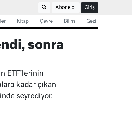
Abone ol
Giriş
ler
Kitap
Çevre
Bilim
Gezi
endi, sonra
n ETF'lerinin
olara kadar çıkan
inde seyrediyor.