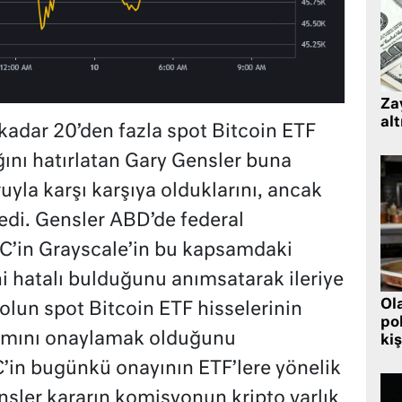
Zay
alt
adar 20’den fazla spot Bitcoin ETF
nı hatırlatan Gary Gensler buna
ruyla karşı karşıya olduklarını, ancak
ledi. Gensler ABD’de federal
’in Grayscale’in bu kapsamdaki
 hatalı bulduğunu anımsatarak ileriye
Ol
yolun spot Bitcoin ETF hisselerinin
pol
atımını onaylamak olduğunu
kiş
’in bugünkü onayının ETF’lere yönelik
nsler kararın komisyonun kripto varlık