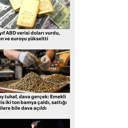
ıf ABD verisi doları vurdu,
ın ve euroyu yükseltti
ay tuhaf, dava gerçek: Emekli
is iki ton bamya çaldı, sattığı
ilere bile dava açıldı