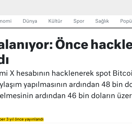
nomi
Dünya
Kültür
Spor
Sağlık
Popü
alanıyor: Önce hackl
dı
mi X hesabının hacklenerek spot Bitcoi
aylaşım yapılmasının ardından 48 bin d
elmesinin ardından 46 bin doların üzer
er 3 yıl önce yayınlandı