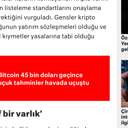
in listeleme standartlarını onaylama
ektiğini vurguladı. Gensler kripto
ğunun yatırım sözleşmeleri olduğu ve
 kıymetler yasalarına tabi olduğu
Öz
Yen
ge
Bitcoin 45 bin doları geçince
uçuk tahminler havada uçuştu
Çin
 bir varlık’
in
ilg