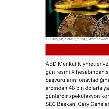
ETF onayı söylentileriyle son günlerde sürekli
ABD Menkul Kıymetler ve
gün resmi X hesabından sp
başvurularını onayladığına
ardından 48 bin dolarla yak
günlerdir spekülasyon kon
SEC Başkanı Gary Gensler 