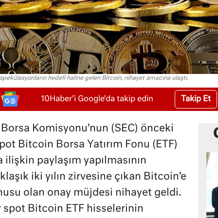
 spekülasyonların hedefi haline gelen Bitcoin, nihayet amacına ulaştı.
Takip Et
10Haber'i Google'da takip edin
 Borsa Komisyonu’nun (SEC) önceki
ot Bitcoin Borsa Yatırım Fonu (ETF)
 ilişkin paylaşım yapılmasının
laşık iki yılın zirvesine çıkan Bitcoin’e
usu olan onay müjdesi nihayet geldi.
spot Bitcoin ETF hisselerinin