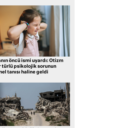
anın öncü ismi uyardı: Otizm
 türlü psikolojik sorunun
el tanısı haline geldi