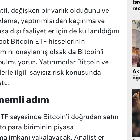
İsr
re
tif, değişken bir varlık olduğunu ve
 aklama, yaptırımlardan kaçınma ve
a dışı faaliyetler için de kullanıldığını
spot Bitcoin ETF hisselerinin
ımını onaylamış olsak da Bitcoin’i
ulmuyoruz. Yatırımcılar Bitcoin ve
Ak 
erle ilgili sayısız risk konusunda
öğr
ştu.
önemli adım
ETF sayesinde Bitcoin’i doğrudan satın
to para biriminin piyasa
a imkanı yakalayacak. Analistler