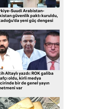
rkiye-Suudi Arabistan-
kistan güvenlik paktı kuruldu,
tadoğu’da yeni güç dengesi
ih Altaylı yazdı: ROK galiba
rafçı oldu, kirli medya
cirinde bir de genel yayın
netmeni var