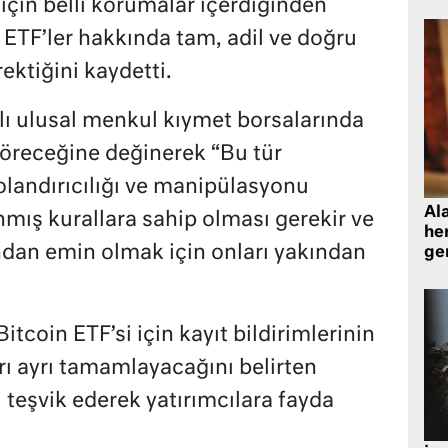
 için belli korumalar içerdiğinden
ETF’ler hakkında tam, adil ve doğru
ektiğini kaydetti.
tlı ulusal menkul kıymet borsalarında
göreceğine değinerek “Bu tür
landırıcılığı ve manipülasyonu
Al
nmış kurallara sahip olması gerekir ve
her
ından emin olmak için onları yakından
gen
tcoin ETF’si için kayıt bildirimlerinin
rı ayrı tamamlayacağını belirten
i teşvik ederek yatırımcılara fayda