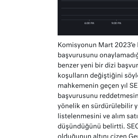
Komisyonun Mart 2023’e k
başvurusunu onaylamadığı
benzer yeni bir dizi başvu
koşulların değiştiğini söy
mahkemenin geçen yıl SEC
başvurusunu reddetmesini
yönelik en sürdürülebilir 
listelenmesini ve alım s
düşündüğünü belirtti. SEC
olduğunun altını çizen Ge