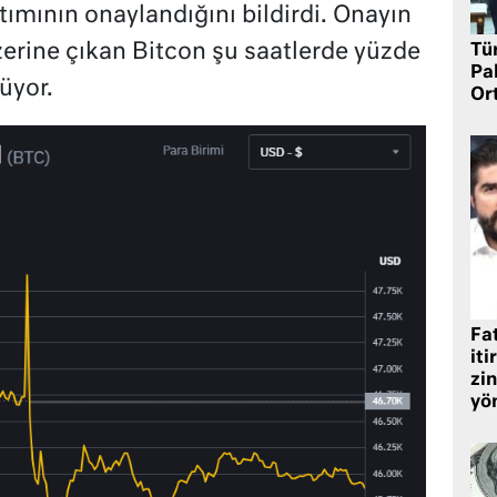
tımının onaylandığını bildirdi. Onayın
zerine çıkan Bitcon şu saatlerde yüzde
Tü
Pa
üyor.
Or
Fat
iti
zin
yö