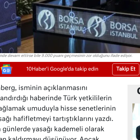
çinde devam ettirse bile 9.000 puanı geçmesinin zor olduğunu ifade ediyor.
Takip Et
10Haber'i Google'da takip edin
berg, isminin açıklanmasını
ndırdığı haberinde Türk yetkililerin
 sağlamak umuduyla hisse senetlerinin
ağı hafifletmeyi tartıştıklarını yazdı.
on günlerde yasağı kademeli olarak
en kaldırmayı düşünüyor. Ancak