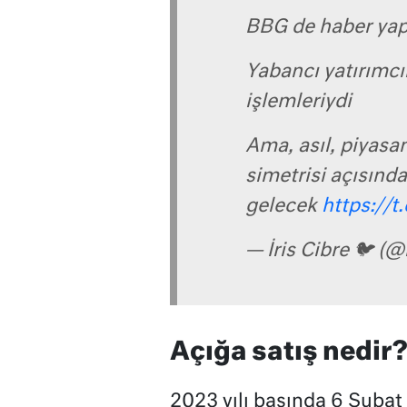
BBG de haber yapt
Yabancı yatırımcın
işlemleriydi
Ama, asıl, piyasanı
simetrisi açısında
gelecek
https://
— İris Cibre 🐦 (@
Açığa satış nedir
2023 yılı başında 6 Şubat