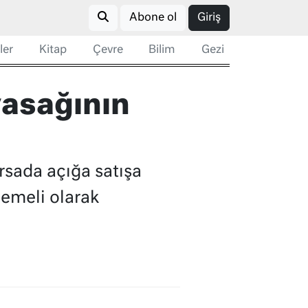
Abone ol
Giriş
ler
Kitap
Çevre
Bilim
Gezi
yasağının
rsada açığa satışa
demeli olarak