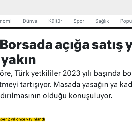
nomi
Dünya
Kültür
Spor
Sağlık
Popü
Borsada açığa satış 
 yakın
e, Türk yetkililer 2023 yılı başında bo
letmeyi tartışıyor. Masada yasağın ya ka
aldırılmasının olduğu konuşuluyor.
ber 2 yıl önce yayınlandı