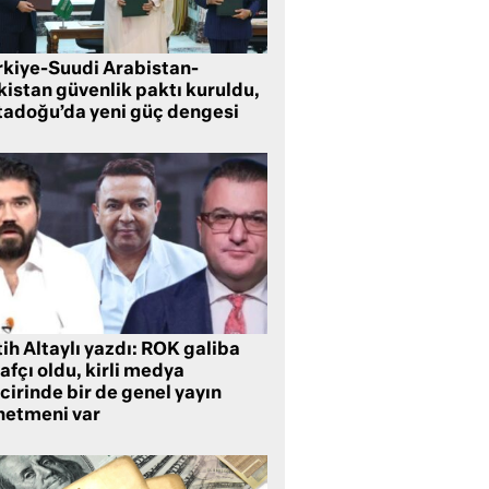
rkiye-Suudi Arabistan-
kistan güvenlik paktı kuruldu,
tadoğu’da yeni güç dengesi
ih Altaylı yazdı: ROK galiba
rafçı oldu, kirli medya
cirinde bir de genel yayın
netmeni var