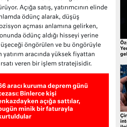
ürüyor. Açığa satış, yatırımcının elinde
anlamda ödünç alarak, düşüş
ozisyon açması anlamına gelirken,
onunda ödünç aldığı hisseyi yerine
Öz
üşeceği öngörülen ve bu öngörüyle
Yen
yatırım aracında yüksek fiyattan
ge
rsatı veren bir işlem stratejisidir.
66 aracı kuruma deprem günü
cezası: Binlerce kişi
enkazdayken açığa sattılar,
bugün minik bir faturayla
Çin
kurtuldular
in