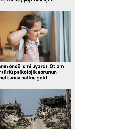
inç bir şey yapmak için?
anın öncü ismi uyardı: Otizm
 türlü psikolojik sorunun
el tanısı haline geldi