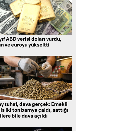
ıf ABD verisi doları vurdu,
ın ve euroyu yükseltti
ay tuhaf, dava gerçek: Emekli
is iki ton bamya çaldı, sattığı
ilere bile dava açıldı