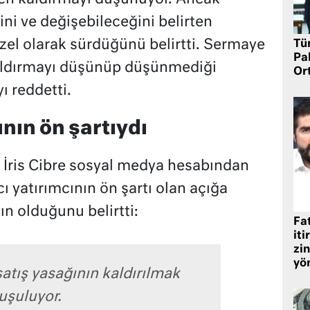
ini ve değişebileceğini belirten
zel olarak sürdüğünü belirtti. Sermaye
Tü
Pa
kaldırmayı düşünüp düşünmediği
Or
 reddetti.
ının ön şartıydı
 İris Cibre sosyal medya hesabından
 yatırımcının ön şartı olan açığa
ın olduğunu belirtti:
Fat
iti
zin
yö
satış yasağının kaldırılmak
uşuluyor.