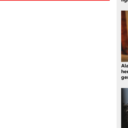
ilg
Al
her
gen