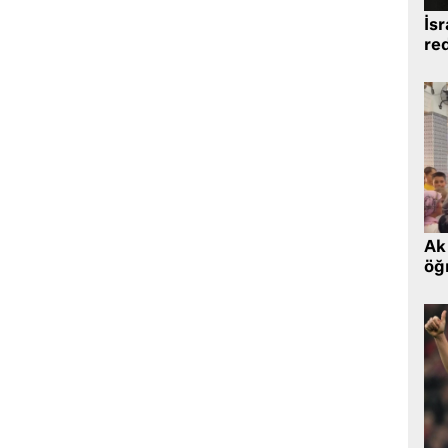
İsr
re
Ak 
öğr