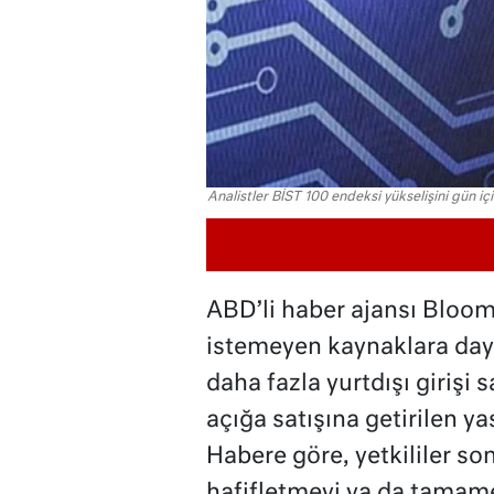
Analistler BİST 100 endeksi yükselişini gün i
ABD’li haber ajansı Bloom
istemeyen kaynaklara daya
daha fazla yurtdışı girişi
açığa satışına getirilen yas
Habere göre, yetkililer s
hafifletmeyi ya da tamam