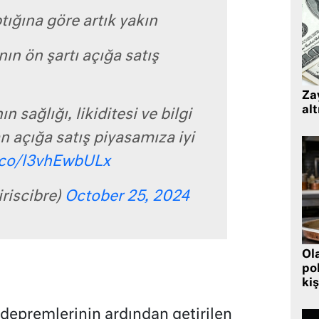
ığına göre artık yakın
ın ön şartı açığa satış
Zay
alt
n sağlığı, likiditesi ve bilgi
n açığa satış piyasamıza iyi
t.co/l3vhEwbULx
iriscibre)
October 25, 2024
Ol
pol
?
kiş
 depremlerinin ardından getirilen