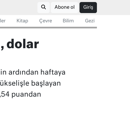
Abone ol
Giriş
ler
Kitap
Çevre
Bilim
Gezi
, dolar
nin ardından haftaya
yükselişle başlayan
57,54 puandan