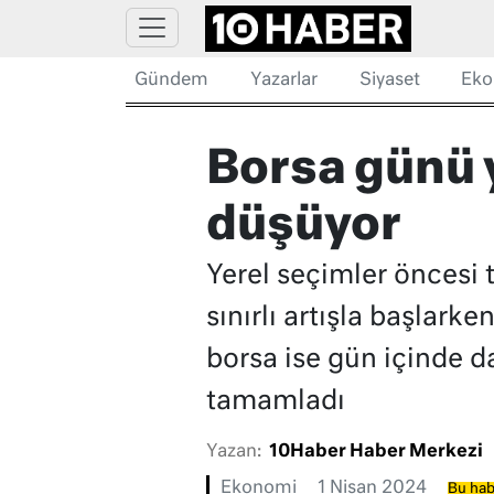
Gündem
Yazarlar
Siyaset
Eko
Borsa günü 
düşüyor
Yerel seçimler öncesi 
sınırlı artışla başlark
borsa ise gün içinde da
tamamladı
Yazan:
10Haber Haber Merkezi
Ekonomi
1 Nisan 2024
Bu hab