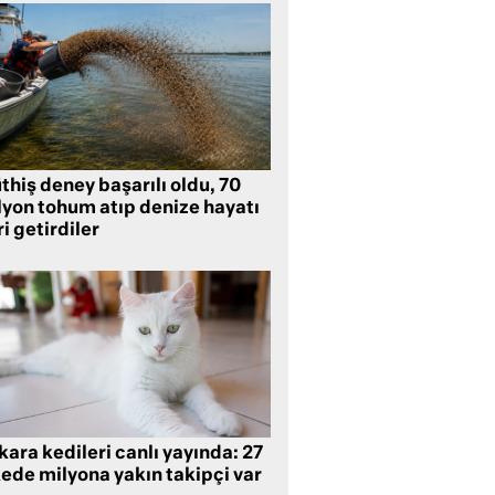
hiş deney başarılı oldu, 70
lyon tohum atıp denize hayatı
i getirdiler
ara kedileri canlı yayında: 27
kede milyona yakın takipçi var