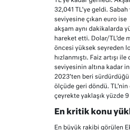
TL’ye kadar geriledi. Akş
32,041 TL’ye geldi. Sabah
seviyesine çıkan euro ise
akşam aynı dakikalarda y
hareket etti. Dolar/TL’de 
öncesi yüksek seyreden lok
hızlanmıştı. Faiz artışı il
seviyesinin altına kadar i
2023’ten beri sürdürdüğü
ölçüde geri döndü. TL’nin 
çeyrekte yaklaşık yüzde 9
En kritik konu yük
En büyük rakibi görülen 