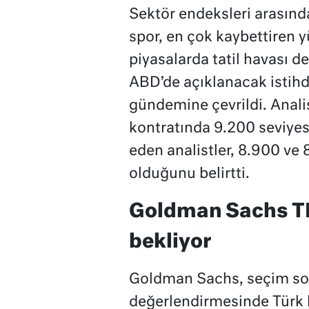
Sektör endeksleri arasınd
spor, en çok kaybettiren y
piyasalarda tatil havası d
ABD’de açıklanacak istih
gündemine çevrildi. Anali
kontratında 9.200 seviyesi
eden analistler, 8.900 v
olduğunu belirtti.
Goldman Sachs TL
bekliyor
Goldman Sachs, seçim son
değerlendirmesinde Türk l