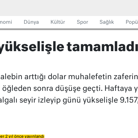
nomi
Dünya
Kültür
Spor
Sağlık
Popü
yükselişle tamamladı
talebin arttığı dolar muhalefetin zaferi
en öğleden sonra düşüşe geçti. Haftaya 
lgalı seyir izleyip günü yükselişle 9.1
er 2 yıl önce yayınlandı