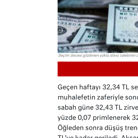
Seçim öncesi gözlenen yüklü döviz talebinin 
Geçen haftayı 32,34 TL se
muhalefetin zaferiyle son
sabah güne 32,43 TL zirve
yüzde 0,07 primlenerek 32
Öğleden sonra düşüş trend