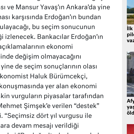
ası ve Mansur Yavaş’ın Ankara’da yine
ası karşısında Erdoğan’ın bundan
uygulayacağı, bu seçim sonucunun
İlk
pi
ği izlenecek. Bankacılar Erdoğan’ın
va
 açıklamalarının ekonomi
minde değişim olmayacağını
 yine de seçim sonuçlarının olası
 Ekonomist Haluk Bürümcekçi,
 konuşmasında yer alan ekonomi
kin vurguların piyasalar tarafından
Af
Mehmet Şimşek’e verilen “destek”
ya
öl
. “Seçimsiz dört yıl vurgusu ile
lara devam mesajı verildiği