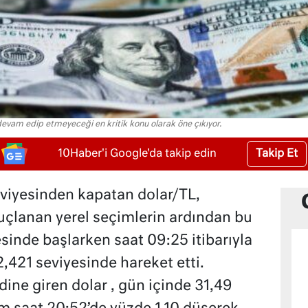
devam edip etmeyeceği en kritik konu olarak öne çıkıyor.
Takip Et
10Haber'i Google'da takip edin
viyesinden kapatan dolar/TL,
uçlanan yerel seçimlerin ardından bu
sinde başlarken saat 09:25 itibarıyla
,421 seviyesinde hareket etti.
ine giren dolar , gün içinde 31,49