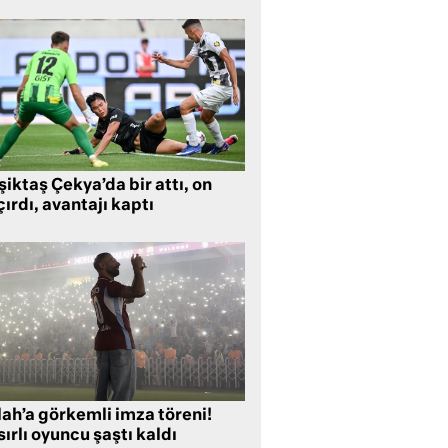
iktaş Çekya’da bir attı, on
ırdı, avantajı kaptı
lah’a görkemli imza töreni!
ırlı oyuncu şaştı kaldı