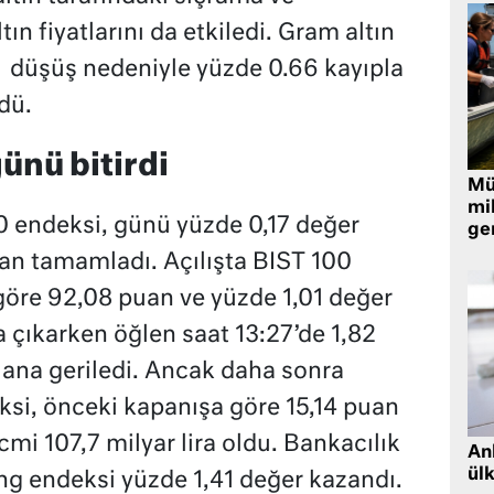
tın fiyatlarını da etkiledi. Gram altın
 düşüş nedeniyle yüzde 0.66 kayıpla
dü.
ünü bitirdi
Müt
mi
0 endeksi, günü yüzde 0,17 değer
ger
an tamamladı. Açılışta BIST 100
öre 92,08 puan ve yüzde 1,01 değer
çıkarken öğlen saat 13:27’de 1,82
ana geriledi. Ancak daha sonra
si, önceki kapanışa göre 15,14 puan
mi 107,7 milyar lira oldu. Bankacılık
Ank
ül
ng endeksi yüzde 1,41 değer kazandı.