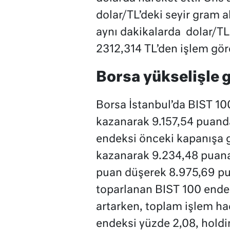
dolar/TL’deki seyir gram al
aynı dakikalarda dolar/TL
2312,314 TL’den işlem gör
Borsa yükselişle g
Borsa İstanbul’da BIST 10
kazanarak 9.157,54 puand
endeksi önceki kapanışa g
kazanarak 9.234,48 puana 
puan düşerek 8.975,69 pu
toparlanan BIST 100 endek
artarken, toplam işlem hac
endeksi yüzde 2,08, holdi