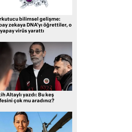
rkutucu bilimsel gelişme:
ay zekaya DNA’yı öğrettiler, o
yapay virüs yarattı
ih Altaylı yazdı: Bu keş
fesini çok mu aradınız?