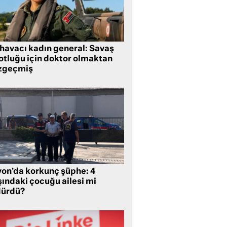
 havacı kadın general: Savaş
lotluğu için doktor olmaktan
zgeçmiş
yon’da korkunç şüphe: 4
şındaki çocuğu ailesi mi
dürdü?