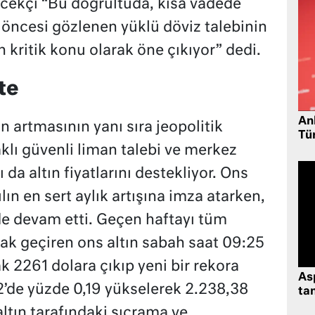
cekçi “Bu doğrultuda, kısa vadede
öncesi gözlenen yüklü döviz talebinin
kritik konu olarak öne çıkıyor” dedi.
te
Ank
in artmasının yanı sıra jeopolitik
Tü
klı güvenli liman talebi ve merkez
 da altın fiyatlarını destekliyor. Ons
lın en sert aylık artışına imza atarken,
de devam etti. Geçen haftayı tüm
ak geçiren ons altın sabah saat 09:25
ak 2261 dolara çıkıp yeni bir rekora
As
’de yüzde 0,19 yükselerek 2.238,38
tan
altın tarafındaki sıçrama ve