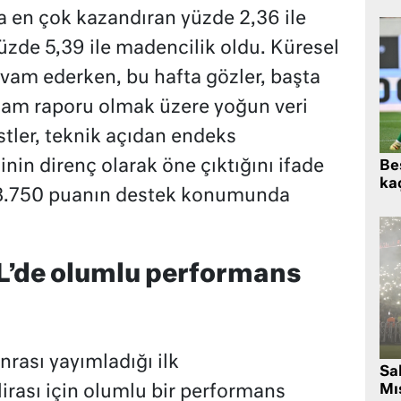
a en çok kazandıran yüzde 2,36 ile
üzde 5,39 ile madencilik oldu. Küresel
evam ederken, bu hafta gözler, başta
dam raporu olmak üzere yoğun veri
stler, teknik açıdan endeks
nin direnç olarak öne çıktığını ifade
Beş
kaç
e 8.750 puanın destek konumunda
’de olumlu performans
rası yayımladığı ilk
Sa
irası için olumlu bir performans
Mıs