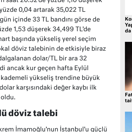
am saat 20:52’de yüzde 1,10 düşerek
 yüzde 0,04 artarak 35,022 TL
 gün içinde 33 TL bandını görse de
Ko
Yap
üzde 1,53 düşerek 34,499 TL’de
da 
mart başında yükseliş yerel seçim
al döviz talebinin de etkisiyle biraz
e dalgalanan dolar/TL bir ara 32
ndi ancak kur geçen hafta Eylül
 kademeli yükseliş trendine büyük
dolar karşısındaki değer kaybı ilk
Fat
 oldu.
tai
lü döviz talebi
Ekrem İmamoğlu’nun İstanbul’u güçlü