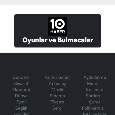
Oyunlar ve Bulmacalar
Gündem
Kültür Sanat
Aydınlatma
Siyaset
Arkeoloji
Metni
Ekonomi
Müzik
Kullanım
Dünya
Sinema
Şartları
Spor
Tiyatro
Çerez
Sağlık
Sergi
Politikamız
Popüler
İptal ve İade