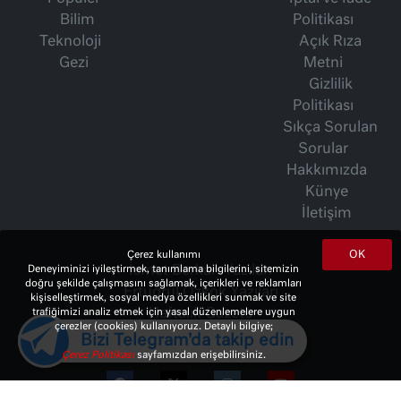
Bilim
Politikası
Teknoloji
Açık Rıza
Gezi
Metni
Gizlilik
Politikası
Sıkça Sorulan
Sorular
Hakkımızda
Künye
İletişim
OK
Çerez kullanımı
İsmet Berkan Yazıları
Deneyiminizi iyileştirmek, tanımlama bilgilerini, sitemizin
doğru şekilde çalışmasını sağlamak, içerikleri ve reklamları
Ertuğrul Özkök Yazıları
kişiselleştirmek, sosyal medya özellikleri sunmak ve site
Haftalık Gazete
trafiğimizi analiz etmek için yasal düzenlemelere uygun
çerezler (cookies) kullanıyoruz. Detaylı bilgiye;
Bizi Telegram'da takip edin
Çerez Politikası
sayfamızdan erişebilirsiniz.