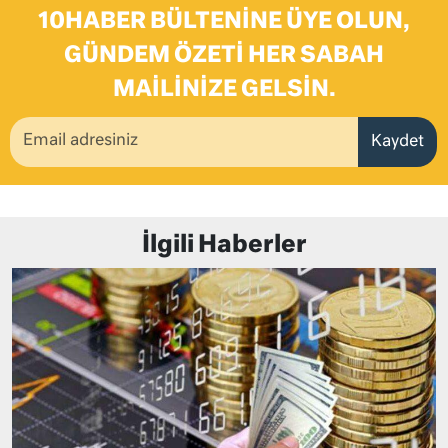
10HABER BÜLTENINE ÜYE OLUN,
GÜNDEM ÖZETI HER SABAH
MAILINIZE GELSIN.
Kaydet
İlgili Haberler