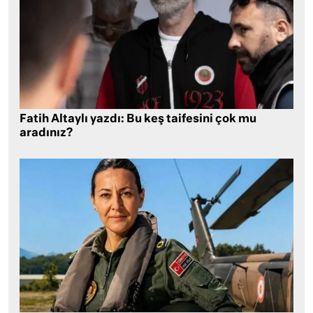
Fatih Altaylı yazdı: Bu keş taifesini çok mu
aradınız?