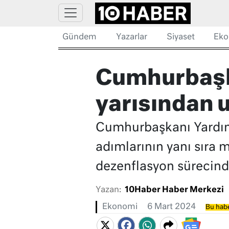
Gündem
Yazarlar
Siyaset
Eko
Cumhurbaşka
yarısından 
Cumhurbaşkanı Yardımc
adımlarının yanı sıra m
dezenflasyon sürecinde 
Yazan:
10Haber Haber Merkezi
Ekonomi
6 Mart 2024
Bu habe