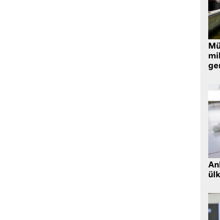
Müt
mi
ger
Ank
ül