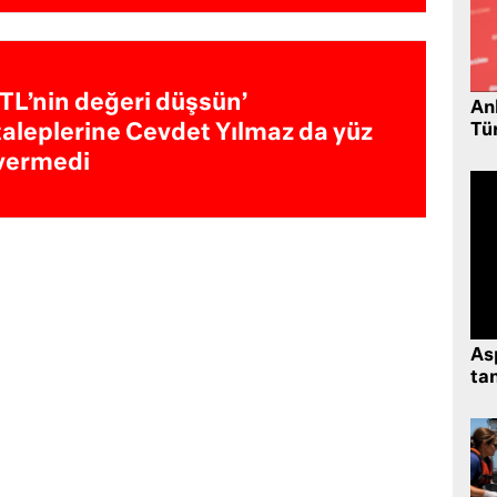
‘TL’nin değeri düşsün’
Ank
taleplerine Cevdet Yılmaz da yüz
Tü
vermedi
As
tan