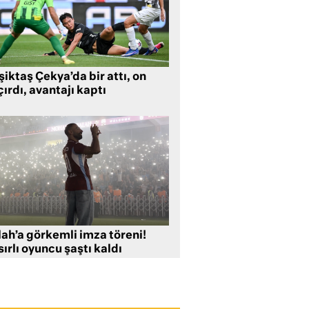
iktaş Çekya’da bir attı, on
ırdı, avantajı kaptı
lah’a görkemli imza töreni!
ırlı oyuncu şaştı kaldı