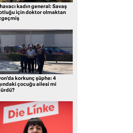
 havacı kadın general: Savaş
lotluğu için doktor olmaktan
zgeçmiş
yon’da korkunç şüphe: 4
şındaki çocuğu ailesi mi
dürdü?