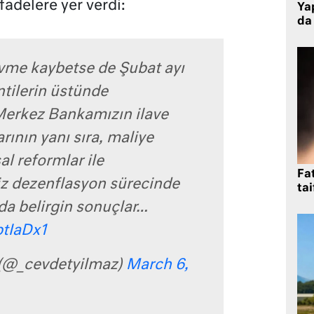
adelere yer verdi:
Yap
da 
vme kaybetse de Şubat ayı
tilerin üstünde
Merkez Bankamızın ilave
arının yanı sıra, maliye
al reformlar ile
Fat
z dezenflasyon sürecinde
tai
ında belirgin sonuçlar…
btIaDx1
 (@_cevdetyilmaz)
March 6,