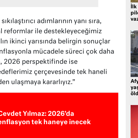
İlk
pi
va
ıkılaştırıcı adımlarının yanı sıra,
al reformlar ile destekleyeceğimiz
ın ikinci yarısında belirgin sonuçlar
 enflasyonla mücadele süreci çok daha
e, 2026 perspektifinde ise
edeflerimiz çerçevesinde tek haneli
den ulaşmaya kararlıyız.”
Af
ya
öl
Cevdet Yılmaz: 2026’da
enflasyon tek haneye inecek