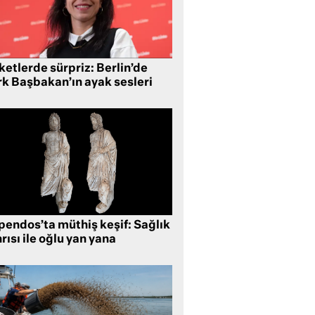
etlerde sürpriz: Berlin’de
rk Başbakan’ın ayak sesleri
pendos’ta müthiş keşif: Sağlık
rısı ile oğlu yan yana