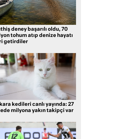
hiş deney başarılı oldu, 70
lyon tohum atıp denize hayatı
i getirdiler
ara kedileri canlı yayında: 27
kede milyona yakın takipçi var