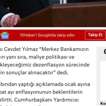
Takip Et
10Haber'i Google'da takip edin
ı Cevdet Yılmaz “Merkez Bankamızın
nın yanı sıra, maliye politikası ve
tekleyeceğimiz dezenflasyon sürecinde
gin sonuçlar alınacaktır” dedi.
bından yaptığı açıklamada ocak ayına
at ayı enflasyonunun beklentilerin
elirtti. Cumhurbaşkanı Yardımcısı
Ko