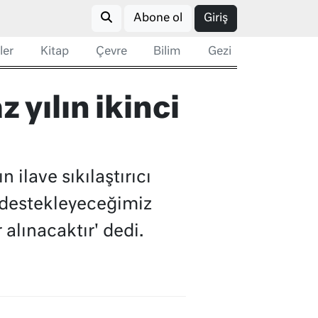
Abone ol
Giriş
ler
Kitap
Çevre
Bilim
Gezi
yılın ikinci
lave sıkılaştırıcı
e destekleyeceğimiz
 alınacaktır' dedi.