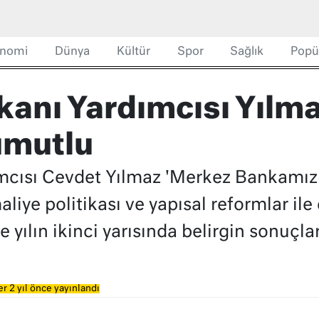
nomi
Dünya
Kültür
Spor
Sağlık
Popü
nı Yardımcısı Yılmaz 
umutlu
ısı Cevdet Yılmaz 'Merkez Bankamızın i
aliye politikası ve yapısal reformlar il
yılın ikinci yarısında belirgin sonuçlar
r 2 yıl önce yayınlandı