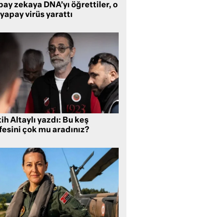
ay zekaya DNA’yı öğrettiler, o
yapay virüs yarattı
ih Altaylı yazdı: Bu keş
fesini çok mu aradınız?