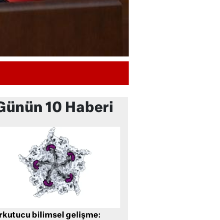
Günün 10 Haberi
rkutucu bilimsel gelişme: