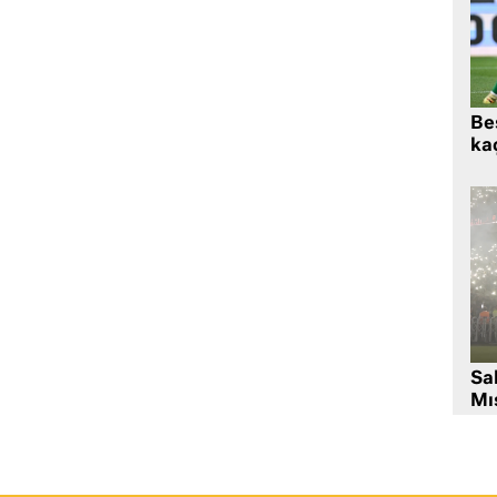
Beş
kaç
Sa
Mıs