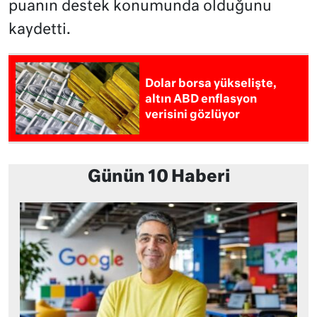
puanın destek konumunda olduğunu
kaydetti.
Dolar borsa yükselişte,
altın ABD enflasyon
verisini gözlüyor
Günün 10 Haberi