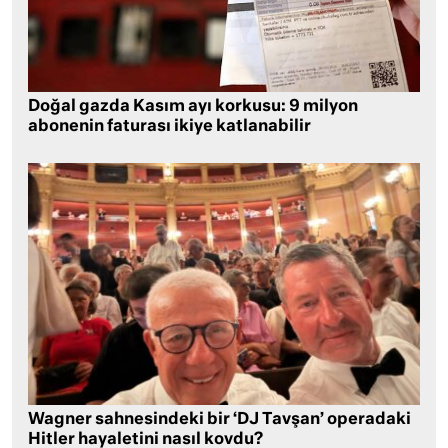
Doğal gazda Kasım ayı korkusu: 9 milyon
abonenin faturası ikiye katlanabilir
Wagner sahnesindeki bir ‘DJ Tavşan’ operadaki
Hitler hayaletini nasıl kovdu?