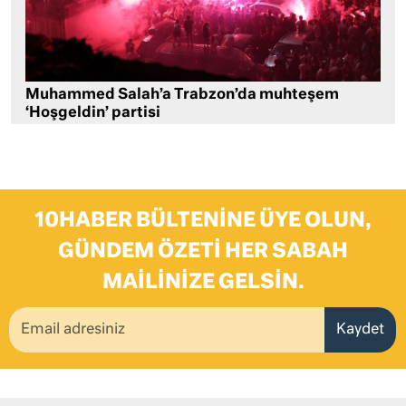
Muhammed Salah’a Trabzon’da muhteşem
‘Hoşgeldin’ partisi
10HABER BÜLTENINE ÜYE OLUN,
GÜNDEM ÖZETI HER SABAH
MAILINIZE GELSIN.
Kaydet