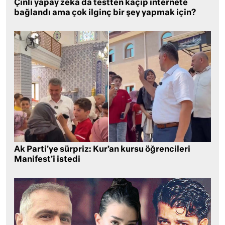
Çinli yapay zeka da testten kaçıp internete
bağlandı ama çok ilginç bir şey yapmak için?
Ak Parti’ye sürpriz: Kur’an kursu öğrencileri
Manifest’i istedi