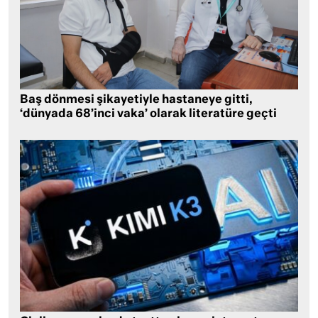
Baş dönmesi şikayetiyle hastaneye gitti,
‘dünyada 68’inci vaka’ olarak literatüre geçti