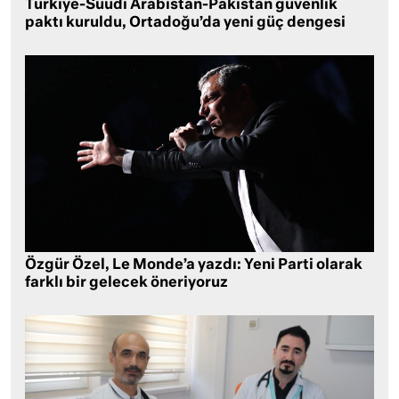
Türkiye-Suudi Arabistan-Pakistan güvenlik
paktı kuruldu, Ortadoğu’da yeni güç dengesi
Özgür Özel, Le Monde’a yazdı: Yeni Parti olarak
farklı bir gelecek öneriyoruz