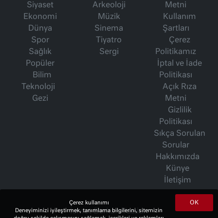
Siyaset
Arkeoloji
Metni
Ekonomi
Müzik
Kullanım
Dünya
Sinema
Şartları
Spor
Tiyatro
Çerez
Sağlık
Sergi
Politikamız
Popüler
İptal ve İade
Bilim
Politikası
Teknoloji
Açık Rıza
Gezi
Metni
Gizlilik
Politikası
Sıkça Sorulan
Sorular
Hakkımızda
Künye
İletişim
OK
Çerez kullanımı
İsmet Berkan Yazıları
Deneyiminizi iyileştirmek, tanımlama bilgilerini, sitemizin