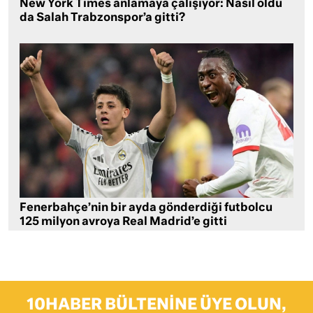
New York Times anlamaya çalışıyor: Nasıl oldu
da Salah Trabzonspor’a gitti?
Fenerbahçe’nin bir ayda gönderdiği futbolcu
125 milyon avroya Real Madrid’e gitti
10HABER BÜLTENINE ÜYE OLUN,