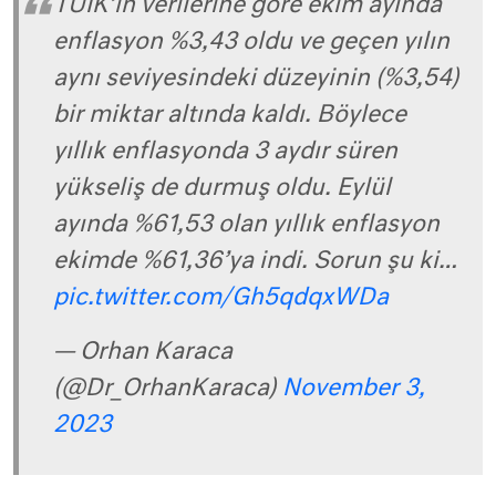
TÜİK’in verilerine göre ekim ayında
enflasyon %3,43 oldu ve geçen yılın
aynı seviyesindeki düzeyinin (%3,54)
bir miktar altında kaldı. Böylece
yıllık enflasyonda 3 aydır süren
yükseliş de durmuş oldu. Eylül
ayında %61,53 olan yıllık enflasyon
ekimde %61,36’ya indi. Sorun şu ki…
pic.twitter.com/Gh5qdqxWDa
— Orhan Karaca
(@Dr_OrhanKaraca)
November 3,
2023