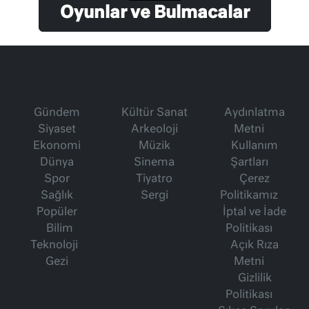
Oyunlar ve Bulmacalar
Gündem
Kültür Sanat
Aydınlatma
Siyaset
Arkeoloji
Metni
Ekonomi
Müzik
Kullanım
Dünya
Sinema
Şartları
Spor
Tiyatro
Çerez
Sağlık
Sergi
Politikamız
Popüler
İptal ve İade
Bilim
Politikası
Teknoloji
Açık Rıza
Gezi
Metni
Gizlilik
Politikası