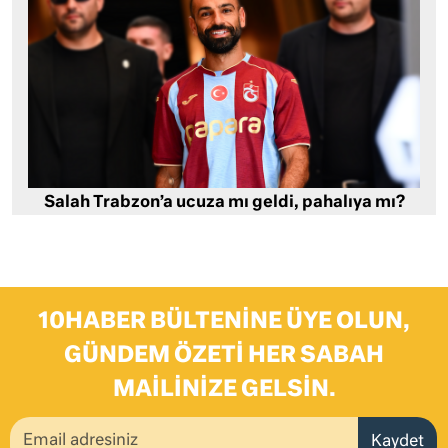
Salah Trabzon’a ucuza mı geldi, pahalıya mı?
10HABER BÜLTENINE ÜYE OLUN,
GÜNDEM ÖZETI HER SABAH
MAILINIZE GELSIN.
Kaydet