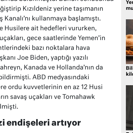
Yer
eğiştirip Kızıldeniz yerine taşımanın
mu
 Kanalı’nı kullanmaya başlamıştı.
 Husilere ait hedefleri vururken,
 uçakları, gece saatlerinde Yemen’in
tlerindeki bazı noktalara hava
şkanı Joe Biden, yaptığı yazılı
Bahreyn, Kanada ve Hollanda’nın da
Bil
kil
 bildirmişti. ABD medyasındaki
re ordu kuvvetlerinin en az 12 Husi
ların savaş uçakları ve Tomahawk
lmişti.
zi endişeleri artıyor