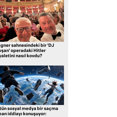
gner sahnesindeki bir ‘DJ
vşan’ operadaki Hitler
aletini nasıl kovdu?
tün sosyal medya bir saçma
pan iddiayı konuşuyor: