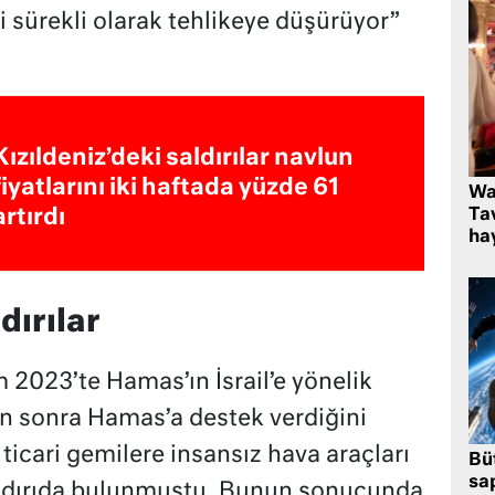
 sürekli olarak tehlikeye düşürüyor”
Kızıldeniz’deki saldırılar navlun
fiyatlarını iki haftada yüzde 61
Wa
artırdı
Ta
hay
dırılar
 2023’te Hamas’ın İsrail’e yönelik
n sonra Hamas’a destek verdiğini
ticari gemilere insansız hava araçları
Bü
sa
saldırıda bulunmuştu. Bunun sonucunda