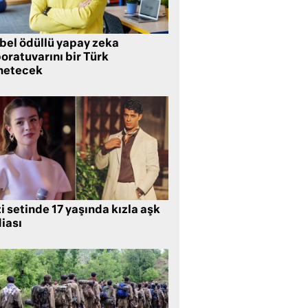
bel ödüllü yapay zeka
oratuvarını bir Türk
netecek
i setinde 17 yaşında kızla aşk
iası