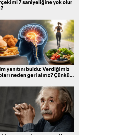
çekimi 7 saniyeliğine yok olur
?
im yanıtını buldu: Verdiğimiz
oları neden geri alırız? Çünkü…