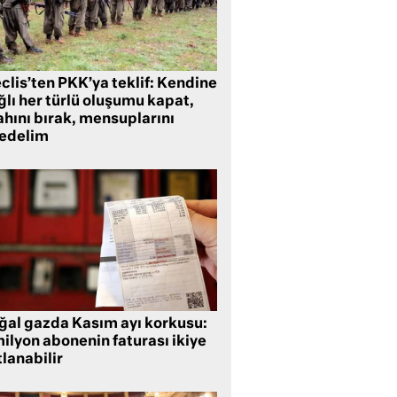
clis’ten PKK’ya teklif: Kendine
lı her türlü oluşumu kapat,
ahını bırak, mensuplarını
fedelim
ğal gazda Kasım ayı korkusu:
ilyon abonenin faturası ikiye
lanabilir