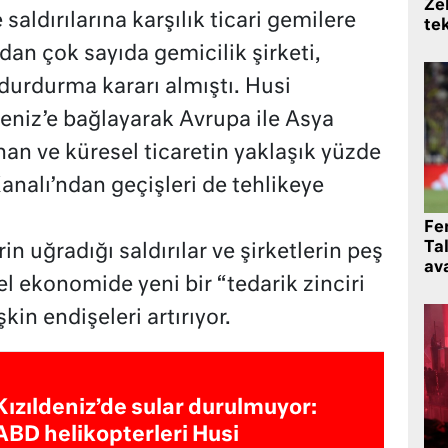
Zek
 saldırılarına karşılık ticari gemilere
te
dan çok sayıda gemicilik şirketi,
 durdurma kararı almıştı. Husi
ldeniz’e bağlayarak Avrupa ile Asya
nan ve küresel ticaretin yaklaşık yüzde
Kanalı’ndan geçişleri de tehlikeye
Fe
Ta
in uğradığı saldırılar ve şirketlerin peş
ava
el ekonomide yeni bir “tedarik zinciri
kin endişeleri artırıyor.
Kızıldeniz’de sular durulmuyor:
ABD helikopterleri Husi