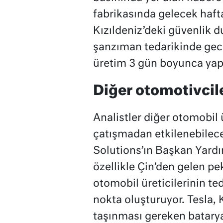
fabrikasında gelecek hafta
Kızıldeniz’deki güvenlik 
şanzıman tedarikinde gec
üretim 3 gün boyunca ya
Diğer otomotivcile
Analistler diğer otomobil ü
çatışmadan etkilenebilec
Solutions’ın Başkan Yardı
özellikle Çin’den gelen p
otomobil üreticilerinin ted
nokta oluşturuyor. Tesla, 
taşınması gereken batarya