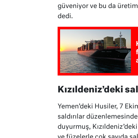
güveniyor ve bu da üretimi
dedi.
Kızıldeniz’deki sal
Yemen’deki Husiler, 7 Ekim
saldırılar düzenlemesinde
duyurmuş, Kızıldeniz’deki 
ve füzelerle çok sayıda 