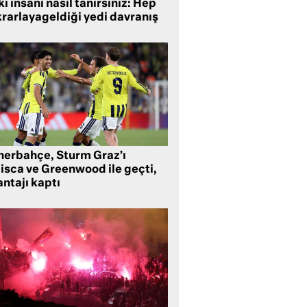
i insanı nasıl tanırsınız: Hep
krarlayageldiği yedi davranış
nerbahçe, Sturm Graz’ı
lisca ve Greenwood ile geçti,
ntajı kaptı