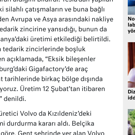
i silahlı çatışmaların ve buna bağlı
en Avrupa ve Asya arasındaki nakliye
No
lab
edarik zincirine yansıdığı, bunun da
yö
ya’daki üretimi etkilediği belirtildi.
 tedarik zincirlerinde boşluk
en açıklamada, “Eksik bileşenler
urg’daki Gigafactory’de araç
 tarihlerinde birkaç bölge dışında
yoruz. Üretim 12 Şubat’tan itibaren
Diz
idd
 denildi.
üretici Volvo da Kızıldeniz’deki
imi durdurma kararı aldı. Belçika
 göre, Gent şehrinde yer alan Volvo