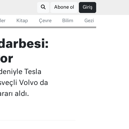
Abone ol
Giriş
ler
Kitap
Çevre
Bilim
Gezi
 darbesi:
yor
edeniyle Tesla
sveçli Volvo da
arı aldı.