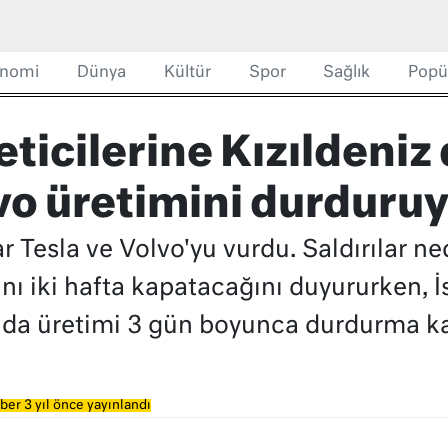
nomi
Dünya
Kültür
Spor
Sağlık
Popü
ticilerine Kızıldeniz
vo üretimini durduru
lar Tesla ve Volvo'yu vurdu. Saldırılar n
nı iki hafta kapatacağını duyururken, İ
nda üretimi 3 gün boyunca durdurma kar
ber 3 yıl önce yayınlandı