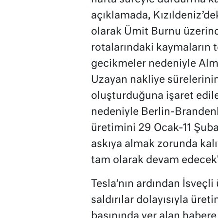
açıklamada, Kızıldeniz’dek
olarak Ümit Burnu üzerind
rotalarındaki kaymaların t
gecikmeler nedeniyle Alman
Uzayan nakliye sürelerinin
oluşturduğuna işaret edil
nedeniyle Berlin-Brandenb
üretimini 29 Ocak-11 Şubat
askıya almak zorunda kalı
tam olarak devam edecek”
Tesla’nın ardından İsveçli 
saldırılar dolayısıyla üret
basınında yer alan habere