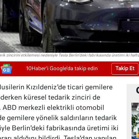
arik zincirini etkilemesi nedeniyle Tesla Berlin'deki fabrikasında üretimi iki haf
Takip Et
10Haber'i Google'da takip edin
usilerin Kızıldeniz’de ticari gemilere
ederken küresel tedarik zinciri de
. ABD merkezli elektrikli otomobil
’de gemilere yönelik saldırıların tedarik
yle Berlin’deki fabrikasında üretimi iki
rı aldığını bildirdi. Tesla’dan yapılan