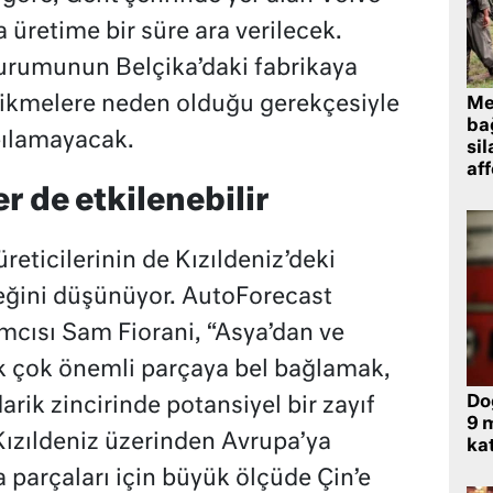
 üretime bir süre ara verilecek.
durumunun Belçika’daki fabrikaya
ikmelere neden olduğu gerekçesiyle
Me
bağ
pılamayacak.
sil
af
r de etkilenebilir
reticilerinin de Kızıldeniz’deki
eğini düşünüyor. AutoForecast
mcısı Sam Fiorani, “Asya’dan ve
ek çok önemli parçaya bel bağlamak,
Do
arik zincirinde potansiyel bir zayıf
9 m
Kızıldeniz üzerinden Avrupa’ya
kat
 parçaları için büyük ölçüde Çin’e