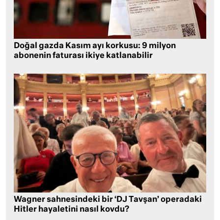
Doğal gazda Kasım ayı korkusu: 9 milyon
abonenin faturası ikiye katlanabilir
Wagner sahnesindeki bir ‘DJ Tavşan’ operadaki
Hitler hayaletini nasıl kovdu?