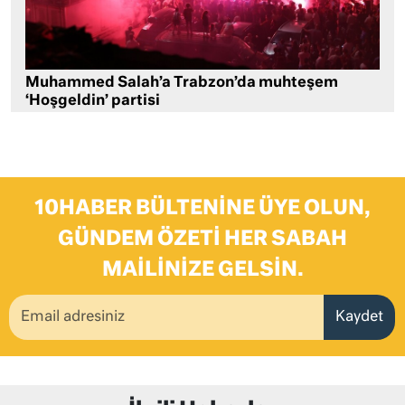
Muhammed Salah’a Trabzon’da muhteşem
‘Hoşgeldin’ partisi
10HABER BÜLTENINE ÜYE OLUN,
GÜNDEM ÖZETI HER SABAH
MAILINIZE GELSIN.
Kaydet