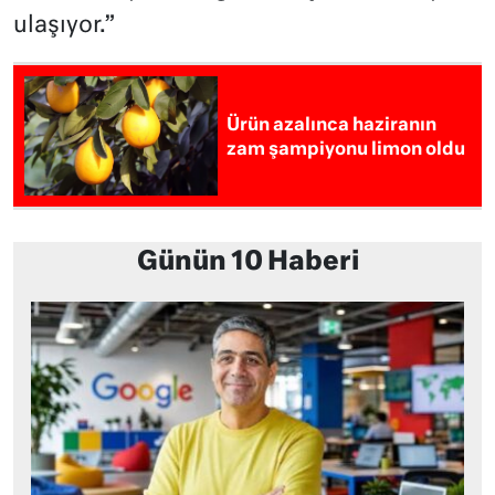
ulaşıyor.”
Ürün azalınca haziranın
zam şampiyonu limon oldu
Günün 10 Haberi