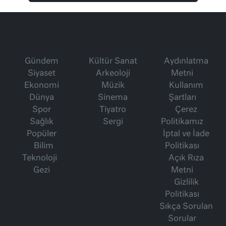
Gündem
Kültür Sanat
Aydınlatma
Siyaset
Arkeoloji
Metni
Ekonomi
Müzik
Kullanım
Dünya
Sinema
Şartları
Spor
Tiyatro
Çerez
Sağlık
Sergi
Politikamız
Popüler
İptal ve İade
Bilim
Politikası
Teknoloji
Açık Rıza
Gezi
Metni
Gizlilik
Politikası
Sıkça Sorulan
Sorular