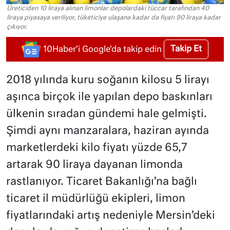
Üreticiden 10 liraya alınan limonlar depolardaki tüccar tarafından 40
liraya piyasaya veriliyor, tüketiciye ulaşana kadar da fiyatı 90 liraya kadar
çıkıyor.
Takip Et
10Haber'i Google'da takip edin
2018 yılında kuru soğanın kilosu 5 lirayı
aşınca birçok ile yapılan depo baskınları
ülkenin sıradan gündemi hale gelmişti.
Şimdi aynı manzaralara, haziran ayında
marketlerdeki kilo fiyatı yüzde 65,7
artarak 90 liraya dayanan limonda
rastlanıyor.
Ticaret Bakanlığı’na bağlı
ticaret il müdürlüğü ekipleri, limon
fiyatlarındaki artış nedeniyle Mersin’deki