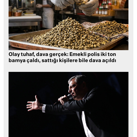
Olay tuhaf, dava gerçek: Emekli polis iki ton
bamya çaldı, sattığı kişilere bile dava açıldı