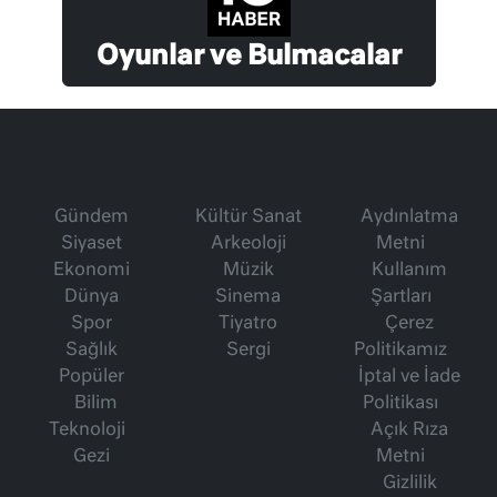
Oyunlar ve Bulmacalar
Gündem
Kültür Sanat
Aydınlatma
Siyaset
Arkeoloji
Metni
Ekonomi
Müzik
Kullanım
Dünya
Sinema
Şartları
Spor
Tiyatro
Çerez
Sağlık
Sergi
Politikamız
Popüler
İptal ve İade
Bilim
Politikası
Teknoloji
Açık Rıza
Gezi
Metni
Gizlilik