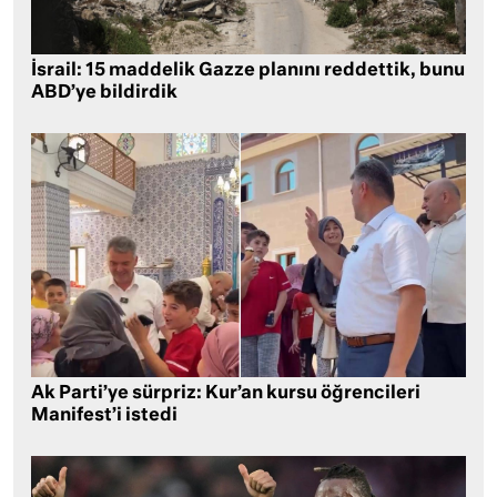
İsrail: 15 maddelik Gazze planını reddettik, bunu
ABD’ye bildirdik
Ak Parti’ye sürpriz: Kur’an kursu öğrencileri
Manifest’i istedi