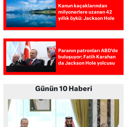
Kanun kaçaklarından
milyonerlere uzanan 42
yıllık öykü: Jackson Hole
Paranın patronları ABD’de
buluşuyor; Fatih Karahan
da Jackson Hole yolcusu
Günün 10 Haberi