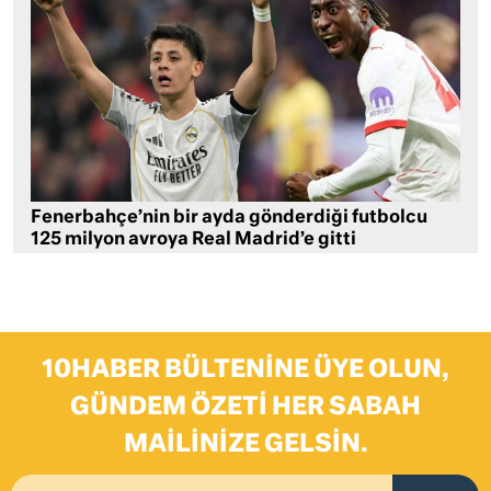
Fenerbahçe’nin bir ayda gönderdiği futbolcu
125 milyon avroya Real Madrid’e gitti
10HABER BÜLTENINE ÜYE OLUN,
GÜNDEM ÖZETI HER SABAH
MAILINIZE GELSIN.