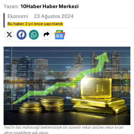
Yazan:
10Haber Haber Merkezi
Ekonomi
23 Ağustos 2024
Bu haber 2 yıl önce yayınlandı
Fed'in faiz indireceği beklentisiyle bir süredir rekor üstüne rekor kıran
altını tutabilene aşk olsun.