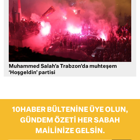
Muhammed Salah’a Trabzon’da muhteşem
‘Hoşgeldin’ partisi
10HABER BÜLTENINE ÜYE OLUN,
GÜNDEM ÖZETI HER SABAH
MAILINIZE GELSIN.