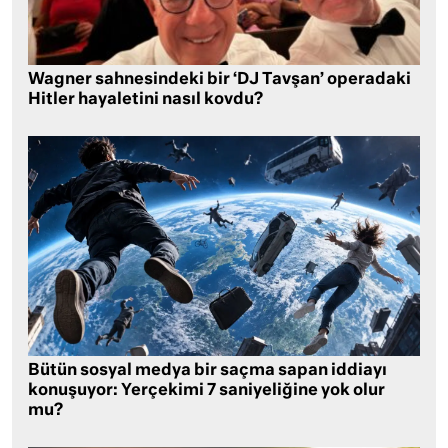
Wagner sahnesindeki bir ‘DJ Tavşan’ operadaki
Hitler hayaletini nasıl kovdu?
Bütün sosyal medya bir saçma sapan iddiayı
konuşuyor: Yerçekimi 7 saniyeliğine yok olur
mu?