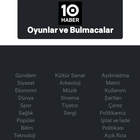
Oyunlar ve Bulmacalar
Gündem
Kültür Sanat
Aydınlatma
Siyaset
Arkeoloji
Metni
Ekonomi
Müzik
Kullanım
Dünya
Sinema
Şartları
Spor
Tiyatro
Çerez
Sağlık
Sergi
Politikamız
Popüler
İptal ve İade
Bilim
Politikası
Teknoloji
Açık Rıza