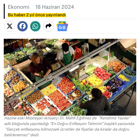
Ekonomi
18 Haziran 2024
Bu haber 2 yıl önce yayınlandı
Hazine eski Müsteşarı iktisatçı Dr. Mahfi Eğilmez de "Kendime Yazılar"
adlı bloğunda yayınladığı "En Doğru Enflasyon Tahmini" başlıklı yazısında
"Gerçek enflasyonu bilmezsek ücretler de fiyatlar da kiralar da doğru
belirlenemez" dedi.