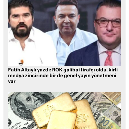
Fatih Altaylı yazdı: ROK galiba itirafçı oldu, kirli
medya zincirinde bir de genel yayın yönetmeni
var