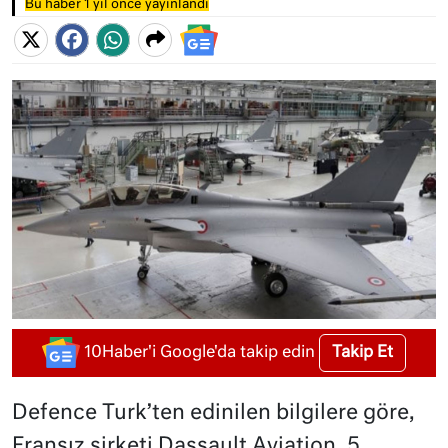
Bu haber 1 yıl önce yayınlandı
Takip Et
10Haber'i Google'da takip edin
Defence Turk’ten edinilen bilgilere göre,
Fransız şirketi Dassault Aviation, 5