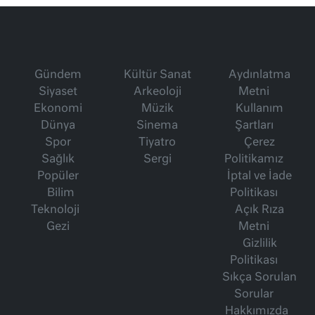
Gündem
Kültür Sanat
Aydınlatma
Siyaset
Arkeoloji
Metni
Ekonomi
Müzik
Kullanım
Dünya
Sinema
Şartları
Spor
Tiyatro
Çerez
Sağlık
Sergi
Politikamız
Popüler
İptal ve İade
Bilim
Politikası
Teknoloji
Açık Rıza
Gezi
Metni
Gizlilik
Politikası
Sıkça Sorulan
Sorular
Hakkımızda