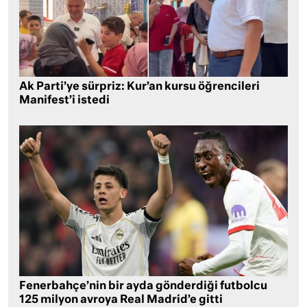
Ak Parti’ye sürpriz: Kur’an kursu öğrencileri
Manifest’i istedi
Fenerbahçe’nin bir ayda gönderdiği futbolcu
125 milyon avroya Real Madrid’e gitti