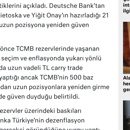
iklerini açıkladı. Deutsche Bank’tan
in
ilg
ietoska ve Yiğit Onay’ın hazırladığı 21
e uzun pozisyona yeniden güven
 önce TCMB rezervlerinde yaşanan
n seçim ve enflasyonda yukarı yönlü
da uzun vadeli TL carry trade
 yaptığı ancak TCMB’nin 500 baz
Al
her
dından uzun pozisyonlara yeniden girme
gen
de güven duyduğu belirtildi.
rezervler üzerindeki baskıları
nka Türkiye’nin dezenflasyon