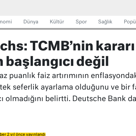
nomi
Dünya
Kültür
Spor
Sağlık
Popü
hs: TCMB’nin kararı f
başlangıcı değil
puanlık faiz artırımının enflasyondaki
tek seferlik ayarlama olduğunu ve bir fa
olmadığını belirtti. Deutsche Bank da
ber 2 yıl önce yayınlandı