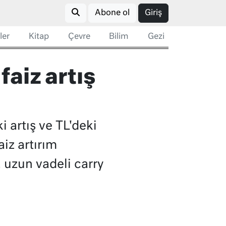
Abone ol
Giriş
ler
Kitap
Çevre
Bilim
Gezi
aiz artış
 artış ve TL'deki
iz artırım
 uzun vadeli carry