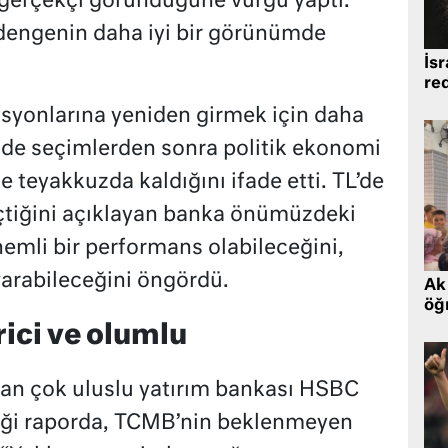
 gerçekçi göründüğüne vurgu yaptı.
dengenin daha iyi bir görünümde
İsr
re
syonlarına yeniden girmek için daha
 de seçimlerden sonra politik ekonomi
 de teyakkuzda kaldığını ifade etti. TL’de
çtiğini açıklayan banka önümüzdeki
nemli bir performans olabileceğini,
 varabileceğini öngördü.
Ak 
öğr
ici ve olumlu
nan çok uluslu yatırım bankası HSBC
iği raporda, TCMB’nin beklenmeyen