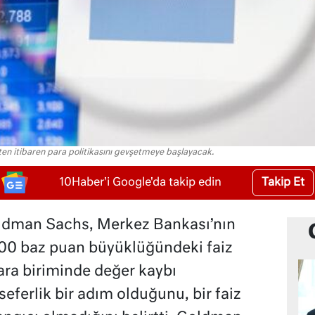
 itibaren para politikasını gevşetmeye başlayacak.
Takip Et
10Haber'i Google'da takip edin
oldman Sachs, Merkez Bankası’nın
500 baz puan büyüklüğündeki faiz
ara biriminde değer kaybı
seferlik bir adım olduğunu, bir faiz