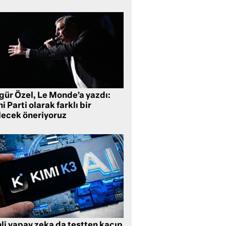
gür Özel, Le Monde’a yazdı:
i Parti olarak farklı bir
lecek öneriyoruz
li yapay zeka da testten kaçıp