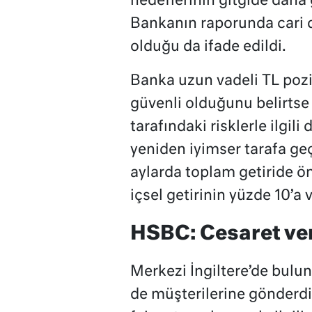
hedeflerinin gitgide daha
Bankanın raporunda cari 
olduğu da ifade edildi.
Banka uzun vadeli TL pozi
güvenli olduğunu belirtse
tarafındaki risklerle ilgili
yeniden iyimser tarafa ge
aylarda toplam getiride ö
içsel getirinin yüzde 10’a
HSBC: Cesaret ver
Merkezi İngiltere’de bulu
de müşterilerine gönderd