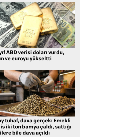
ıf ABD verisi doları vurdu,
ın ve euroyu yükseltti
ay tuhaf, dava gerçek: Emekli
is iki ton bamya çaldı, sattığı
ilere bile dava açıldı