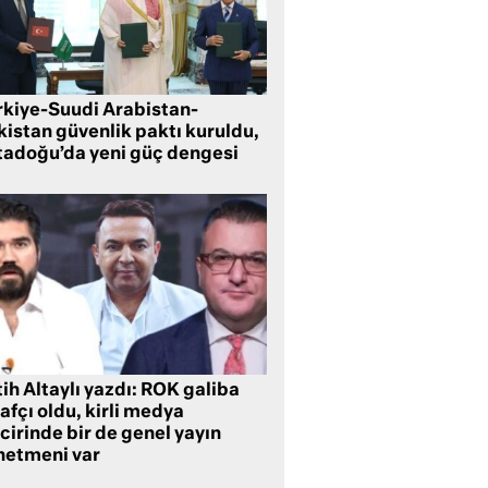
rkiye-Suudi Arabistan-
kistan güvenlik paktı kuruldu,
tadoğu’da yeni güç dengesi
ih Altaylı yazdı: ROK galiba
rafçı oldu, kirli medya
cirinde bir de genel yayın
netmeni var