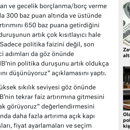
puan ve gecelik borçlanma/borç verme
ıyla 300 baz puan altında ve üstünde
artırımını 650 baz puana getirdiğini
 duruşunun artık çok kısıtlayıcı hale
Sadece politika faizini değil, son
Zay
ci adımları da göz önünde
alt
nin politika duruşunu artık oldukça
ığını düşünüyoruz” açıklamasını yaptı.
üksek sıkılık seviyesi göz önünde
in tekrar faiz artırımına gitmesini
rak görüyoruz” değerlendirmesini
Ol
nda daha fazla artırıma açık kapı
pol
şları, fiyat ayarlamaları ve seçim
kiş