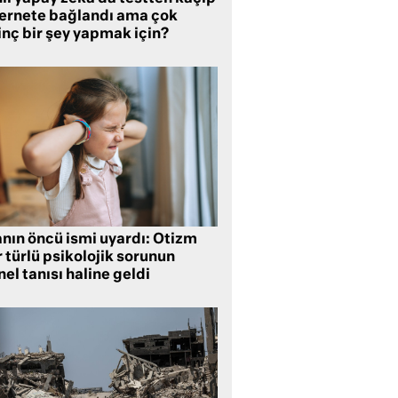
ternete bağlandı ama çok
inç bir şey yapmak için?
anın öncü ismi uyardı: Otizm
 türlü psikolojik sorunun
el tanısı haline geldi