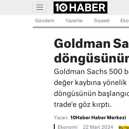
Gündem
Yazarlar
Siyaset
Eko
Goldman Sac
döngüsünün 
Goldman Sachs 500 baz 
değer kaybına yönelik 
döngüsünün başlangıcı 
trade'e göz kırptı.
Yazan:
10Haber Haber Merkezi
Ekonomi
22 Mart 2024
Bu ha