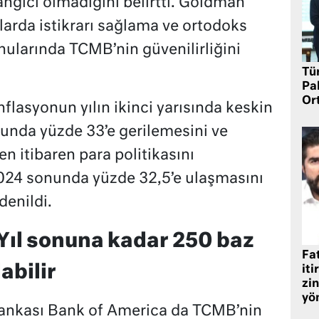
ngıcı olmadığını belirtti. Goldman
tlarda istikrarı sağlama ve ortodoks
nularında TCMB’nin güvenilirliğini
Tü
Pa
Or
flasyonun yılın ikinci yarısında keskin
nunda yüzde 33’e gerilemesini ve
 itibaren para politikasını
24 sonunda yüzde 32,5’e ulaşmasını
enildi.
Yıl sonuna kadar 250 baz
Fat
abilir
iti
zin
yö
bankası Bank of America da TCMB’nin