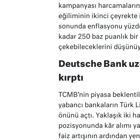
kampanyası harcamalarının
eğiliminin ikinci çeyrekte
sonunda enflasyonu yüzde
kadar 250 baz puanlık bir i
çekebileceklerini düşünüy
Deutsche Bank uzu
kırptı
TCMB’nin piyasa beklentiler
yabancı bankaların Türk Lir
önünü açtı. Yaklaşık iki h
pozisyonunda kâr alımı y
faiz artışının ardından y