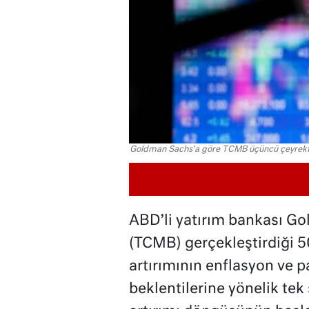
Goldman Sachs'a göre TCMB üçüncü çeyrekten
ABD’li yatırım bankası G
(TCMB) gerçekleştirdiği 
artırımının enflasyon ve p
beklentilerine yönelik tek 