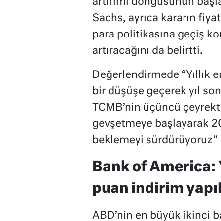
artırımı döngüsünün başla
Sachs, ayrıca kararın fiya
para politikasına geçiş ko
artıracağını da belirtti.
Değerlendirmede “Yıllık en
bir düşüşe geçerek yıl so
TCMB’nin üçüncü çeyrekten
gevşetmeye başlayarak 20
beklemeyi sürdürüyoruz” d
Bank of America: 
puan indirim yapıl
ABD’nin en büyük ikinci 