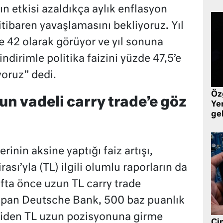
 etkisi azaldıkça aylık enflasyon
 itibaren yavaşlamasını bekliyoruz. Yıl
 42 olarak görüyor ve yıl sonuna
ndirimle politika faizini yüzde 47,5’e
oruz” dedi.
Öz
n vadeli carry trade’e göz
Yen
ge
inin aksine yaptığı faiz artışı,
ası’yla (TL) ilgili olumlu raporların da
afta önce uzun TL carry trade
apan Deutsche Bank, 500 baz puanlık
eniden TL uzun pozisyonuna girme
Çin