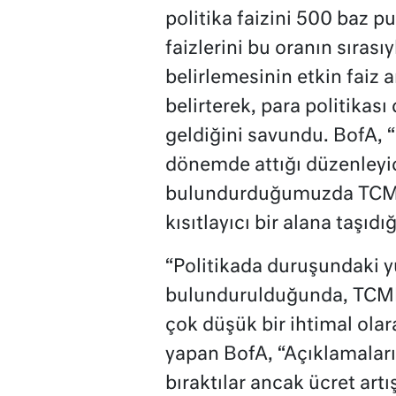
politika faizini 500 baz 
faizlerini bu oranın sıras
belirlemesinin etkin faiz 
belirterek, para politikası
geldiğini savundu. BofA, “
dönemde attığı düzenleyi
bulundurduğumuzda TCMB’
kısıtlayıcı bir alana taşıd
“Politikada duruşundaki y
bulundurulduğunda, TCMB’n
çok düşük bir ihtimal ola
yapan BofA, “Açıklamaları
bıraktılar ancak ücret artı