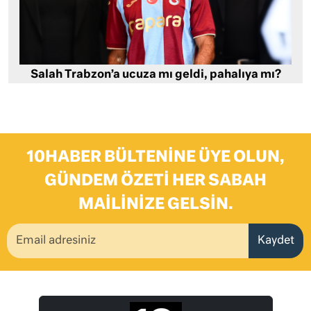
Salah Trabzon’a ucuza mı geldi, pahalıya mı?
10HABER BÜLTENINE ÜYE OLUN,
GÜNDEM ÖZETI HER SABAH
MAILINIZE GELSIN.
Kaydet