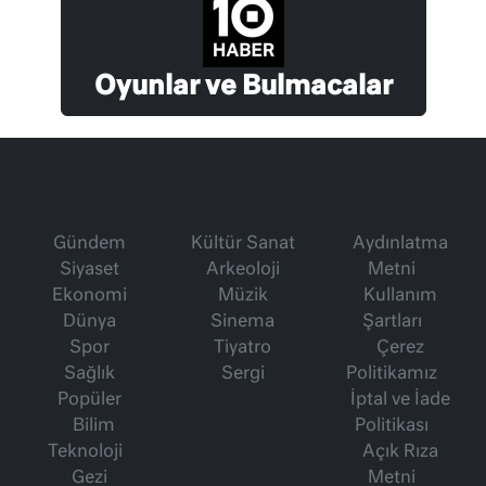
Oyunlar ve Bulmacalar
Gündem
Kültür Sanat
Aydınlatma
Siyaset
Arkeoloji
Metni
Ekonomi
Müzik
Kullanım
Dünya
Sinema
Şartları
Spor
Tiyatro
Çerez
Sağlık
Sergi
Politikamız
Popüler
İptal ve İade
Bilim
Politikası
Teknoloji
Açık Rıza
Gezi
Metni