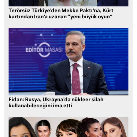
Terörsüz Türkiye’den Mekke Paktı’na, Kürt
kartından İran’a uzanan “yeni büyük oyun”
Fidan: Rusya, Ukrayna’da nükleer silah
kullanabileceğini ima etti