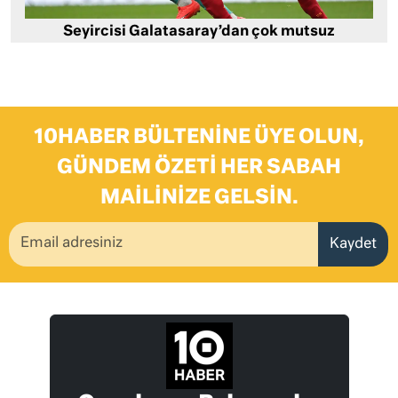
Seyircisi Galatasaray’dan çok mutsuz
10HABER BÜLTENINE ÜYE OLUN,
GÜNDEM ÖZETI HER SABAH
MAILINIZE GELSIN.
Kaydet