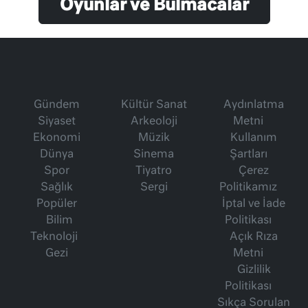
Oyunlar ve Bulmacalar
Gündem
Kültür Sanat
Aydınlatma
Siyaset
Arkeoloji
Metni
Ekonomi
Müzik
Kullanım
Dünya
Sinema
Şartları
Spor
Tiyatro
Çerez
Sağlık
Sergi
Politikamız
Popüler
İptal ve İade
Bilim
Politikası
Teknoloji
Açık Rıza
Gezi
Metni
Gizlilik
Politikası
Sıkça Sorulan