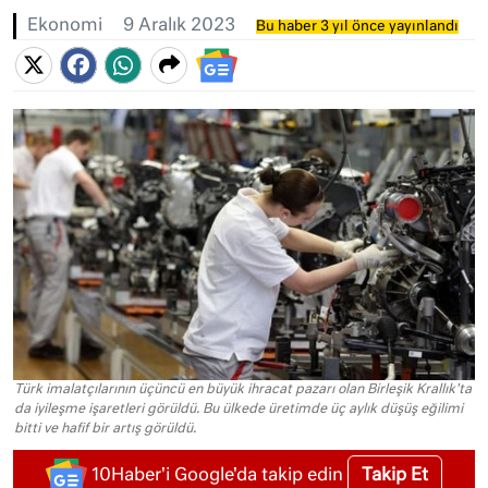
Ekonomi
9 Aralık 2023
Bu haber 3 yıl önce yayınlandı
Türk imalatçılarının üçüncü en büyük ihracat pazarı olan Birleşik Krallık'ta
da iyileşme işaretleri görüldü. Bu ülkede üretimde üç aylık düşüş eğilimi
bitti ve hafif bir artış görüldü.
Takip Et
10Haber'i Google'da takip edin