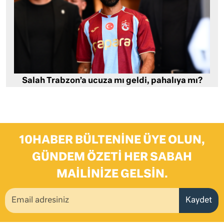
Salah Trabzon’a ucuza mı geldi, pahalıya mı?
10HABER BÜLTENINE ÜYE OLUN,
GÜNDEM ÖZETI HER SABAH
MAILINIZE GELSIN.
Kaydet