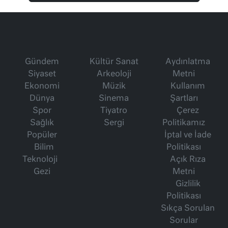
Gündem
Kültür Sanat
Aydınlatma
Siyaset
Arkeoloji
Metni
Ekonomi
Müzik
Kullanım
Dünya
Sinema
Şartları
Spor
Tiyatro
Çerez
Sağlık
Sergi
Politikamız
Popüler
İptal ve İade
Bilim
Politikası
Teknoloji
Açık Rıza
Gezi
Metni
Gizlilik
Politikası
Sıkça Sorulan
Sorular