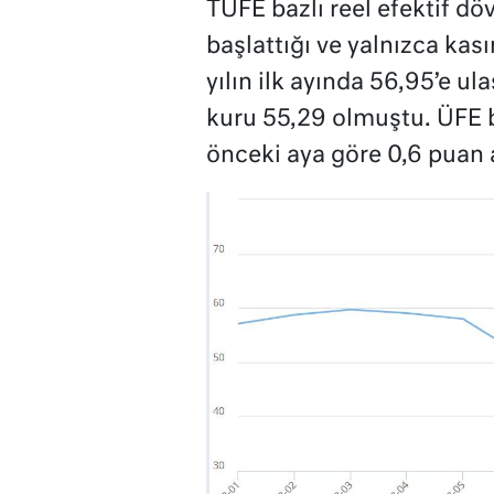
TÜFE bazlı reel efektif dö
başlattığı ve yalnızca kas
yılın ilk ayında 56,95’e ula
kuru 55,29 olmuştu. ÜFE b
önceki aya göre 0,6 puan a