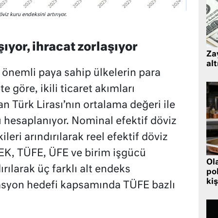
viz kuru endeksini artırıyor.
ıyor, ihracat zorlaşıyor
Zay
alt
e önemli paya sahip ülkelerin para
 göre, ikili ticaret akımları
lan Türk Lirası’nın ortalama değeri ile
u hesaplanıyor. Nominal efektif döviz
leri arındırılarak reel efektif döviz
REK, TÜFE, ÜFE ve birim işgücü
Ol
ırılarak üç farklı alt endeks
pol
kiş
asyon hedefi kapsamında TÜFE bazlı