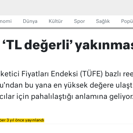
nomi
Dünya
Kültür
Spor
Sağlık
Popü
 ‘TL değerli’ yakınmas
tici Fiyatları Endeksi (TÜFE) bazlı ree
'ndan bu yana en yüksek değere ulaştı
ılar için pahalılaştığı anlamına geliyor
er 3 yıl önce yayınlandı