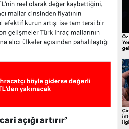
TL’nin reel olarak değer kaybettiğini,
cı mallar cinsinden fiyatının
efektif kurun artışı ise tam tersi bir
n gelişmeler Türk ihraç mallarının
Öz
a alıcı ülkeler açısından pahalılaştığı
Yen
ge
İhracatçı böyle giderse değerli
TL’den yakınacak
Çin
in
cari açığı artırır’
ilg