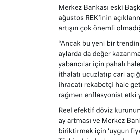
Merkez Bankası eski Başka
ağustos REK’inin açıklanm
artışın çok önemli olmadığ
“Ancak bu yeni bir trend
aylarda da değer kazanma
yabancılar için pahalı hale 
ithalatı ucuzlatıp cari açığ
ihracatı rekabetçi hale ge
rağmen enflasyonist etki 
Reel efektif döviz kurunu
ay artması ve Merkez Bank
biriktirmek için ‘uygun fi