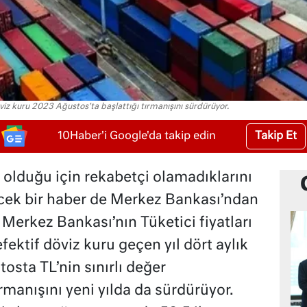
viz kuru 2023 Ağustos'ta başlattığı tırmanışını sürdürüyor.
Takip Et
10Haber'i Google'da takip edin
olduğu için rekabetçi olamadıklarını
ecek bir haber de Merkez Bankası’ndan
Merkez Bankası’nın Tüketici fiyatları
fektif döviz kuru geçen yıl dört aylık
sta TL’nin sınırlı değer
rmanışını yeni yılda da sürdürüyor.