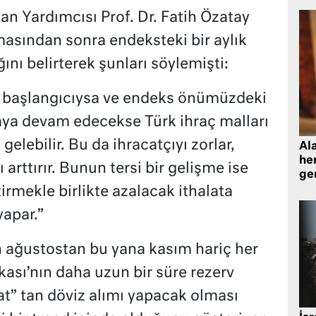
n Yardımcısı Prof. Dr. Fatih Özatay
asından sonra endeksteki bir aylık
ını belirterek şunları söylemişti:
in başlangıcıysa ve endeks önümüzdeki
ya devam edecekse Türk ihraç malları
gelebilir. Bu da ihracatçıyı zorlar,
Al
her
ı arttırır. Bunun tersi bir gelişme ise
gen
tirmekle birlikte azalacak ithalata
yapar.”
n ağustostan bu yana kasım hariç her
ası’nın daha uzun bir süre rezerv
yat” tan döviz alımı yapacak olması