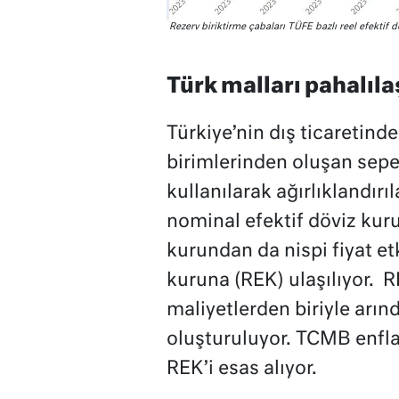
Rezerv biriktirme çabaları TÜFE bazlı reel efektif dö
Türk malları pahalılaş
Türkiye’nin dış ticaretind
birimlerinden oluşan sepete
kullanılarak ağırlıklandırı
nominal efektif döviz kur
kurundan da nispi fiyat etki
kuruna (REK) ulaşılıyor. 
maliyetlerden biriyle arınd
oluşturuluyor. TCMB enfl
REK’i esas alıyor.