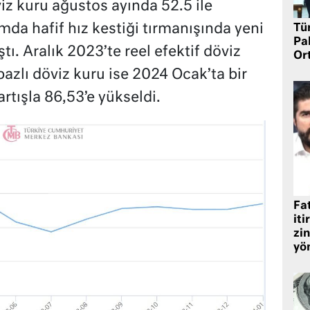
viz kuru ağustos ayında 52.5 ile
ımda hafif hız kestiği tırmanışında yeni
Tü
Pa
ştı. Aralık 2023’te reel efektif döviz
Or
azlı döviz kuru ise 2024 Ocak’ta bir
rtışla 86,53’e yükseldi.
Fat
iti
zin
yö