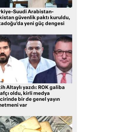
rkiye-Suudi Arabistan-
kistan güvenlik paktı kuruldu,
tadoğu’da yeni güç dengesi
ih Altaylı yazdı: ROK galiba
rafçı oldu, kirli medya
cirinde bir de genel yayın
netmeni var