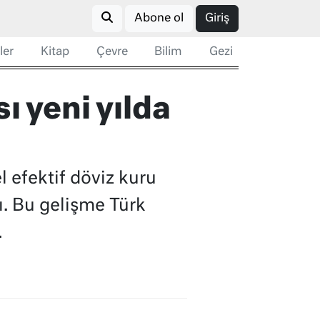
Abone ol
Giriş
ler
Kitap
Çevre
Bilim
Gezi
ı yeni yılda
l efektif döviz kuru
. Bu gelişme Türk
.