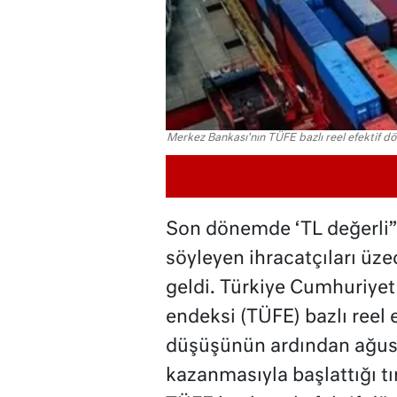
Merkez Bankası'nın TÜFE bazlı reel efektif dö
Son dönemde ‘TL değerli” 
söyleyen ihracatçıları üz
geldi. Türkiye Cumhuriyet 
endeksi (TÜFE) bazlı reel e
düşüşünün ardından ağusto
kazanmasıyla başlattığı tı