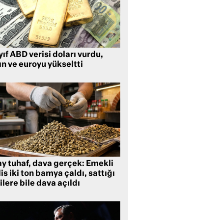
ıf ABD verisi doları vurdu,
ın ve euroyu yükseltti
ay tuhaf, dava gerçek: Emekli
is iki ton bamya çaldı, sattığı
ilere bile dava açıldı