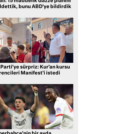
ail: 15 maddelik Gazze planını
ddettik, bunu ABD’ye bildirdik
Parti’ye sürpriz: Kur’an kursu
encileri Manifest’i istedi
nerbahçe’nin bir ayda