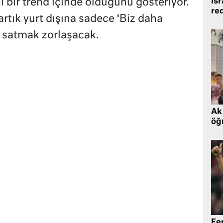
İsr
 bir trend içinde olduğunu gösteriyor.
re
rtık yurt dışına sadece ‘Biz daha
 satmak zorlaşacak.
Ak 
öğr
Fe