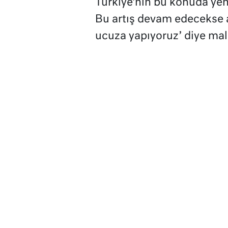
Türkiye’nin bu konuda yeni
Bu artış devam edecekse a
ucuza yapıyoruz’ diye mal