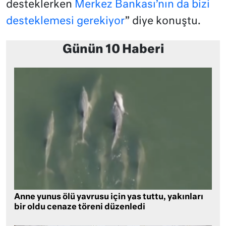
desteklerken
Merkez Bankası’nın da bizi
desteklemesi gerekiyor
” diye konuştu.
Günün 10 Haberi
Anne yunus ölü yavrusu için yas tuttu, yakınları
bir oldu cenaze töreni düzenledi