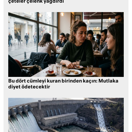
çeteler çelenk yağdırdı
Bu dört cümleyi kuran birinden kaçın: Mutlaka
diyet ödetecektir