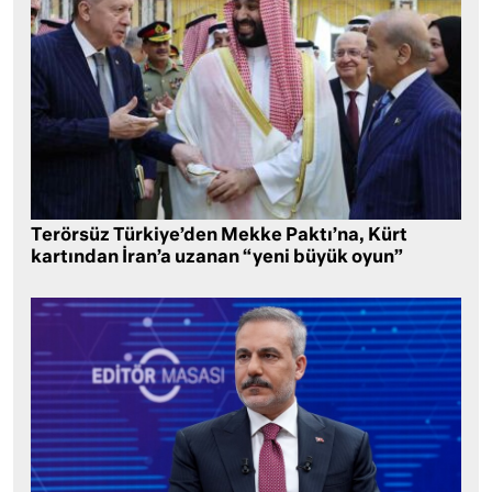
Terörsüz Türkiye’den Mekke Paktı’na, Kürt
kartından İran’a uzanan “yeni büyük oyun”