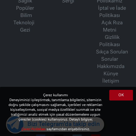
Sağlık
Sergi
Politikamız
Popüler
İptal ve İade
Bilim
Politikası
Teknoloji
Açık Rıza
Gezi
Metni
Gizlilik
Politikası
Sıkça Sorulan
Sorular
Hakkımızda
Künye
İletişim
OK
Çerez kullanımı
İsmet Berkan Yazıları
Deneyiminizi iyileştirmek, tanımlama bilgilerini, sitemizin
doğru şekilde çalışmasını sağlamak, içerikleri ve reklamları
Ertuğrul Özkök Yazıları
kişiselleştirmek, sosyal medya özellikleri sunmak ve site
Haftalık Gazete
trafiğimizi analiz etmek için yasal düzenlemelere uygun
çerezler (cookies) kullanıyoruz. Detaylı bilgiye;
Bizi Telegram'da takip edin
Çerez Politikası
sayfamızdan erişebilirsiniz.