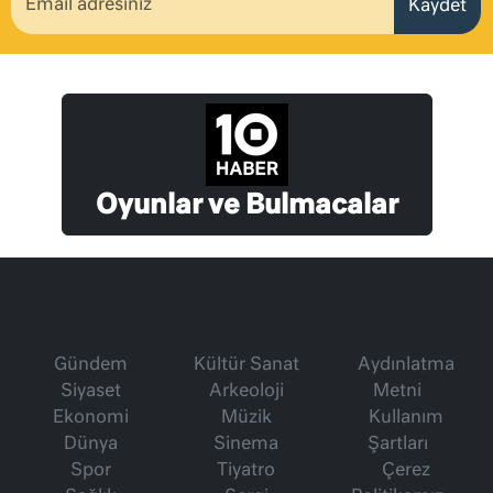
Kaydet
Oyunlar ve Bulmacalar
Gündem
Kültür Sanat
Aydınlatma
Siyaset
Arkeoloji
Metni
Ekonomi
Müzik
Kullanım
Dünya
Sinema
Şartları
Spor
Tiyatro
Çerez