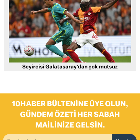
Seyircisi Galatasaray’dan çok mutsuz
10HABER BÜLTENINE ÜYE OLUN,
GÜNDEM ÖZETI HER SABAH
MAILINIZE GELSIN.