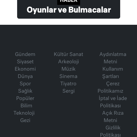
Oyunlar ve Bulmacalar
Gündem
Kültür Sanat
Aydınlatma
Siyaset
Arkeoloji
Metni
Ekonomi
Müzik
Kullanım
Dünya
Sinema
Şartları
Spor
Tiyatro
Çerez
Sağlık
Sergi
Politikamız
Popüler
İptal ve İade
Bilim
Politikası
Teknoloji
Açık Rıza
Gezi
Metni
Gizlilik
Politikası