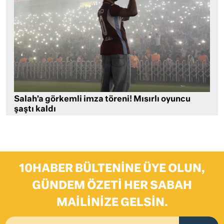
Salah’a görkemli imza töreni! Mısırlı oyuncu
şaştı kaldı
10HABER BÜLTENINE ÜYE OLUN,
GÜNDEM ÖZETI HER SABAH
MAILINIZE GELSIN.