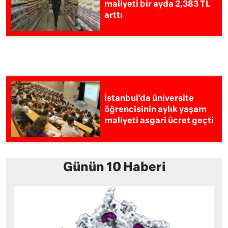
maliyeti bir ayda 2,383 TL
arttı
İstanbul’da üniversite
öğrencisinin aylık yaşam
maliyeti asgari ücret geçti
Günün 10 Haberi