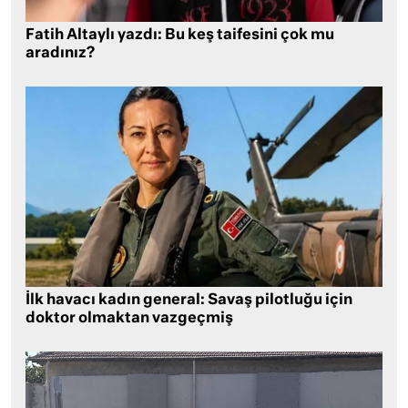
Fatih Altaylı yazdı: Bu keş taifesini çok mu
aradınız?
İlk havacı kadın general: Savaş pilotluğu için
doktor olmaktan vazgeçmiş