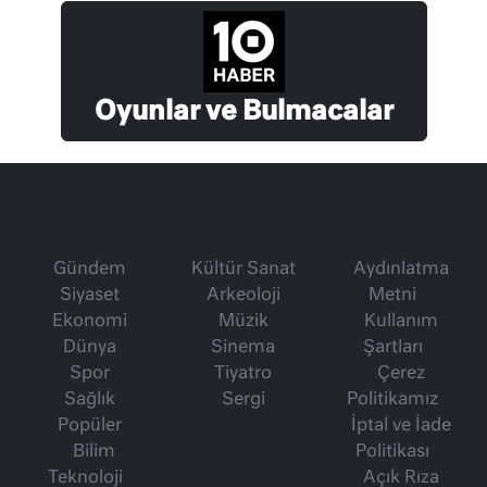
Oyunlar ve Bulmacalar
Gündem
Kültür Sanat
Aydınlatma
Siyaset
Arkeoloji
Metni
Ekonomi
Müzik
Kullanım
Dünya
Sinema
Şartları
Spor
Tiyatro
Çerez
Sağlık
Sergi
Politikamız
Popüler
İptal ve İade
Bilim
Politikası
Teknoloji
Açık Rıza