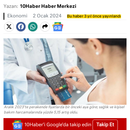
Yazan:
10Haber Haber Merkezi
Ekonomi
2 Ocak 2024
Bu haber 3 yıl önce yayınlandı
Aralık 2023’te perakende fiyatlarda bir önceki aya göre; sağlık ve kişisel
bakım harcamalarında yüzde 5,15 artış oldu.
Takip Et
10Haber'i Google'da takip edin