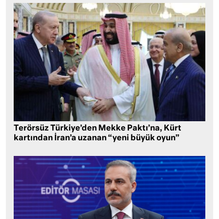
Terörsüz Türkiye’den Mekke Paktı’na, Kürt
kartından İran’a uzanan “yeni büyük oyun”