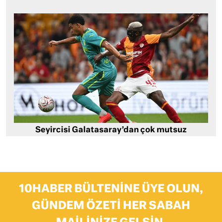
Seyircisi Galatasaray’dan çok mutsuz
10HABER BÜLTENINE ÜYE OLUN,
GÜNDEM ÖZETI HER SABAH