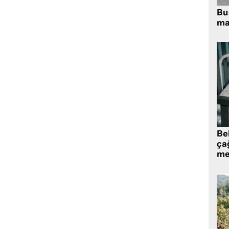
Bu 
ma
Be
ça
me