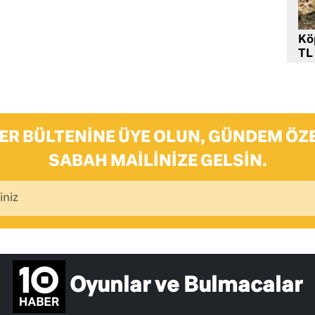
Kö
TL
ER BÜLTENINE ÜYE OLUN, GÜNDEM ÖZE
SABAH MAILINIZE GELSIN.
Oyunlar ve Bulmacalar