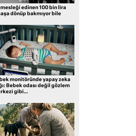
mesleği edinen 100 bin lira
aşa dönüp bakmıyor bile
bek monitöründe yapay zeka
ğı: Bebek odası değil gözlem
rkezi gibi…