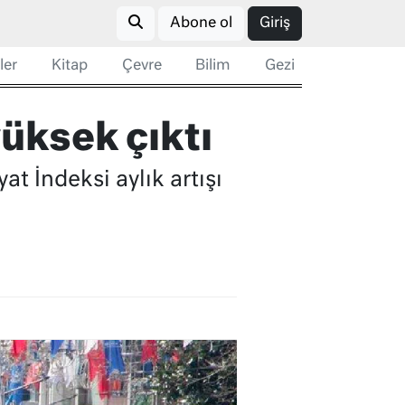
Abone ol
Giriş
ler
Kitap
Çevre
Bilim
Gezi
üksek çıktı
at İndeksi aylık artışı