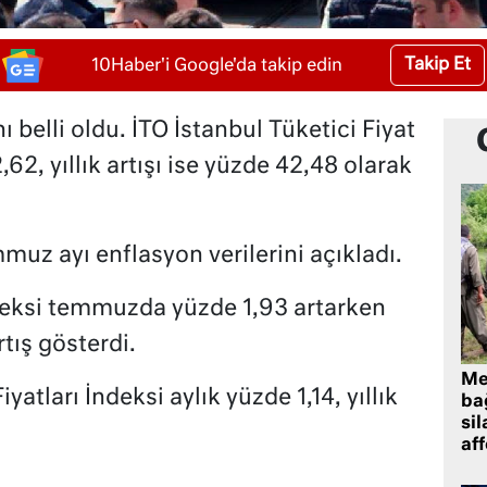
Takip Et
10Haber'i Google'da takip edin
 belli oldu. İTO İstanbul Tüketici Fiyat
,62, yıllık artışı ise yüzde 42,48 olarak
muz ayı enflasyon verilerini açıkladı.
ndeksi temmuzda yüzde 1,93 artarken
tış gösterdi.
Me
yatları İndeksi aylık yüzde 1,14, yıllık
bağ
sil
af