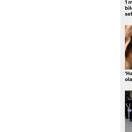
1 
bil
se
‘H
ola