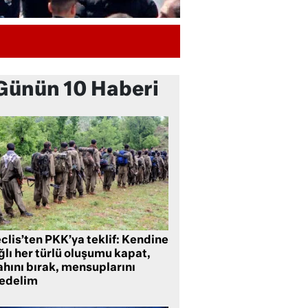
Günün 10 Haberi
clis’ten PKK’ya teklif: Kendine
lı her türlü oluşumu kapat,
ahını bırak, mensuplarını
fedelim