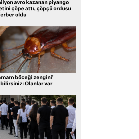
milyon avro kazanan piyango
etini çöpe attı, çöpçü ordusu
ferber oldu
amam böceği zengini’
bilirsiniz: Olanlar var