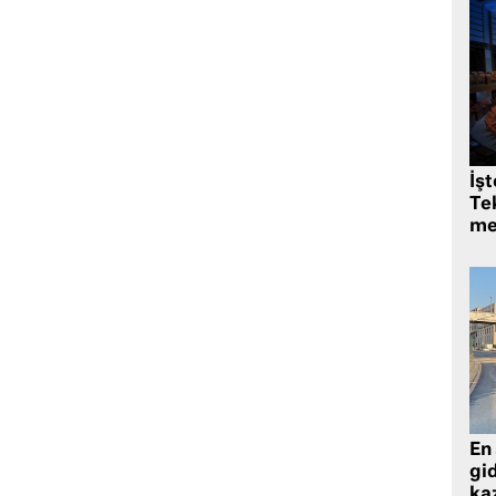
İş
Tek
me
En 
gid
ka