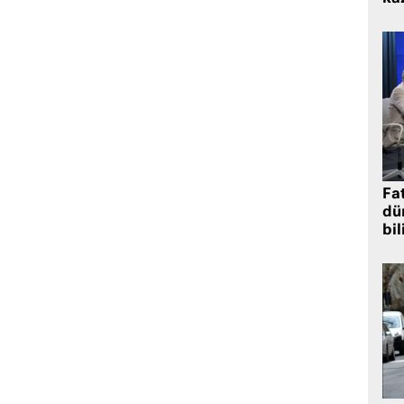
Fat
dü
bil