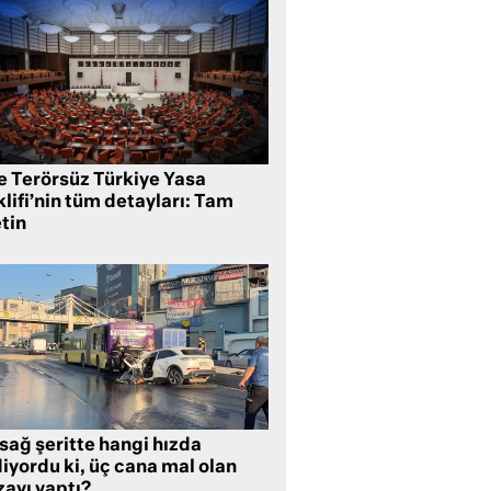
te Terörsüz Türkiye Yasa
lifi’nin tüm detayları: Tam
tin
sağ şeritte hangi hızda
iyordu ki, üç cana mal olan
zayı yaptı?