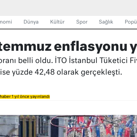
nomi
Dünya
Kültür
Spor
Sağlık
Popü
 temmuz enflasyonu y
anı belli oldu. İTO İstanbul Tüketici Fiy
ı ise yüzde 42,48 olarak gerçekleşti.
haber 1 yıl önce yayınlandı