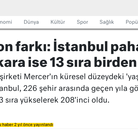
nomi
Dünya
Kültür
Spor
Sağlık
Popü
n farkı: İstanbul paha
kara ise 13 sıra birde
irketi Mercer'ın küresel düzeydeki 'ya
tanbul, 226 şehir arasında geçen yıla gö
3 sıra yükselerek 208'inci oldu.
 haber 2 yıl önce yayınlandı