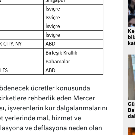
Kad
bil
kat
a ödenecek ücretler konusunda
irketlere rehberlik eden Mercer
Gü
ı, işverenlerin kur dalgalanmalarını
Ba
da
et yerlerinde mal, hizmet ve
lasyona ve deflasyona neden olan