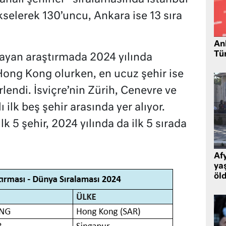
kselerek 130’uncu, Ankara ise 13 sıra
Ank
Tü
ayan araştırmada 2024 yılında
Hong Kong olurken, en ucuz şehir ise
rlendi. İsviçre’nin Zürih, Cenevre ve
 ilk beş şehir arasında yer alıyor.
lk 5 şehir, 2024 yılında da ilk 5 sırada
Af
ya
öl