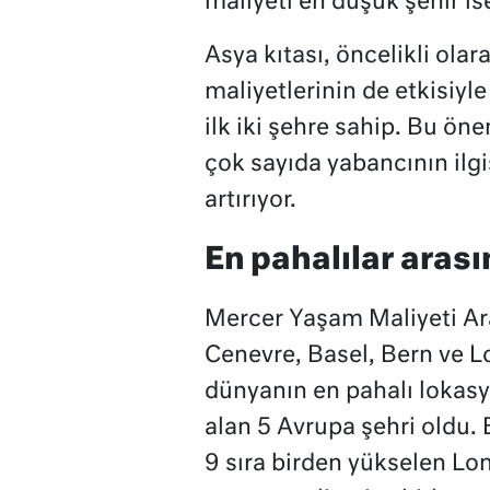
maliyeti en düşük şehir is
Asya kıtası, öncelikli ola
maliyetlerinin de etkisiy
ilk iki şehre sahip. Bu ö
çok sayıda yabancının ilgi
artırıyor.
En pahalılar arası
Mercer Yaşam Maliyeti Ara
Cenevre, Basel, Bern ve Lo
dünyanın en pahalı lokasyo
alan 5 Avrupa şehri oldu. B
9 sıra birden yükselen Lon