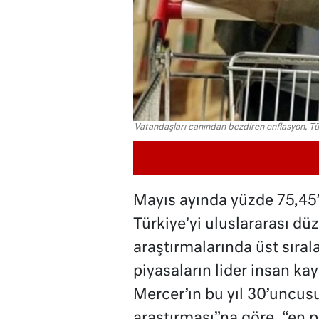
Vatandaşları canından bezdiren enflasyon, Türk
Mayıs ayında yüzde 75,45’l
Türkiye’yi uluslararası d
araştırmalarında üst sıra
piyasaların lider insan ka
Mercer’ın bu yıl 30’uncus
araştırması”na göre, “en p