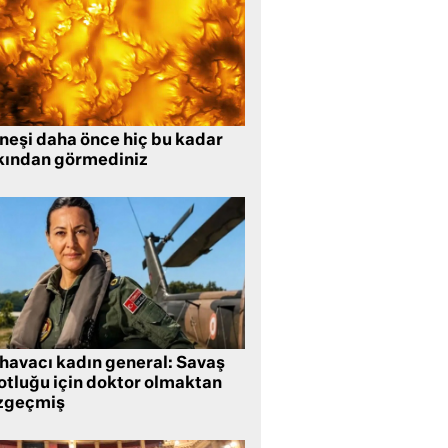
neşi daha önce hiç bu kadar
kından görmediniz
 havacı kadın general: Savaş
lotluğu için doktor olmaktan
zgeçmiş