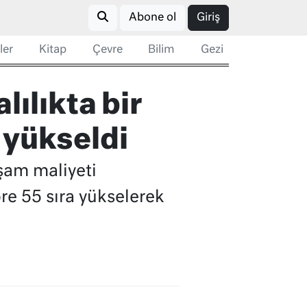
Abone ol
Giriş
ler
Kitap
Çevre
Bilim
Gezi
lılıkta bir
n yükseldi
şam maliyeti
re 55 sıra yükselerek