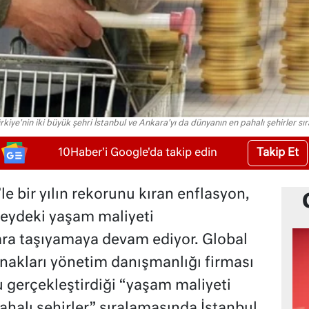
iye'nin iki büyük şehri İstanbul ve Ankara'yı da dünyanın en pahalı şehirler sır
Takip Et
10Haber'i Google'da takip edin
e bir yılın rekorunu kıran enflasyon,
üzeydeki yaşam maliyeti
lara taşıyamaya devam ediyor. Global
ynakları yönetim danışmanlığı firması
u gerçekleştirdiği “yaşam maliyeti
ahalı şehirler” sıralamasında İstanbul