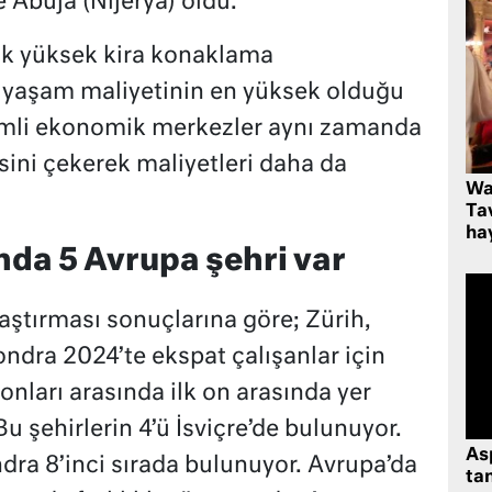
e Abuja (Nijerya) oldu.
rak yüksek kira konaklama
le yaşam maliyetinin en yüksek olduğu
nemli ekonomik merkezler aynı zamanda
sini çekerek maliyetleri daha da
Wa
Ta
hay
nda 5 Avrupa şehri var
ştırması sonuçlarına göre; Zürih,
ndra 2024’te ekspat çalışanlar için
nları arasında ilk on arasında yer
u şehirlerin 4’ü İsviçre’de bulunuyor.
As
dra 8’inci sırada bulunuyor. Avrupa’da
tan