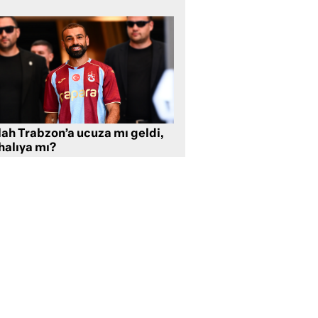
lah Trabzon’a ucuza mı geldi,
halıya mı?