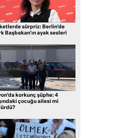
etlerde sürpriz: Berlin’de
rk Başbakan’ın ayak sesleri
yon’da korkunç şüphe: 4
şındaki çocuğu ailesi mi
dürdü?