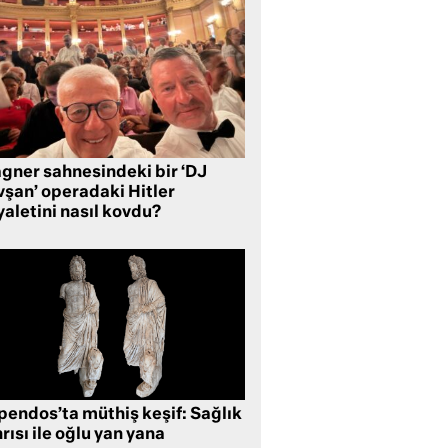
gner sahnesindeki bir ‘DJ
vşan’ operadaki Hitler
aletini nasıl kovdu?
pendos’ta müthiş keşif: Sağlık
rısı ile oğlu yan yana