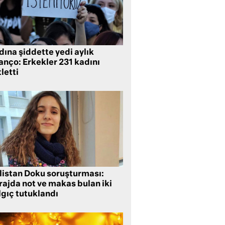
ına şiddette yedi aylık
anço: Erkekler 231 kadını
letti
listan Doku soruşturması:
rajda not ve makas bulan iki
lgıç tutuklandı