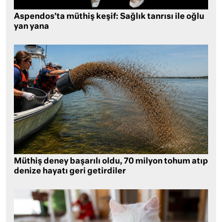
Aspendos’ta müthiş keşif: Sağlık tanrısı ile oğlu
yan yana
Müthiş deney başarılı oldu, 70 milyon tohum atıp
denize hayatı geri getirdiler