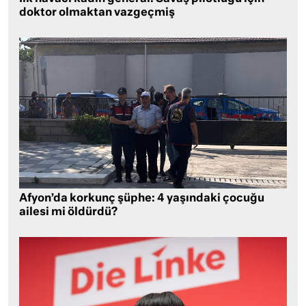
doktor olmaktan vazgeçmiş
Afyon’da korkunç şüphe: 4 yaşındaki çocuğu
ailesi mi öldürdü?