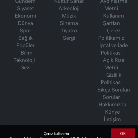
Gündem
Kültür Sanat
Aydınlatma
Siyaset
Arkeoloji
Metni
Ekonomi
Müzik
Kullanım
Dünya
Sinema
Şartları
Spor
Tiyatro
Çerez
Sağlık
Sergi
Politikamız
Popüler
İptal ve İade
Bilim
Politikası
Teknoloji
Açık Rıza
Gezi
Metni
Gizlilik
Politikası
Sıkça Sorulan
Sorular
Hakkımızda
Künye
İletişim
OK
Çerez kullanımı