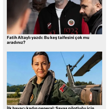
Fatih Altaylı yazdı: Bu keş taifesini çok mu
aradınız?
İlk havacı kadın general: Savaş pilotluğu için