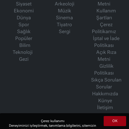
Siyaset
Arkeoloji
Metni
Ekonomi
Müzik
Kullanım
Dünya
Sinema
Şartları
Spor
Tiyatro
Çerez
Sağlık
Sergi
Politikamız
Popüler
İptal ve İade
Bilim
Politikası
Teknoloji
Açık Rıza
Gezi
Metni
Gizlilik
Politikası
Sıkça Sorulan
Sorular
Hakkımızda
Künye
İletişim
OK
Çerez kullanımı
Deneyiminizi iyileştirmek, tanımlama bilgilerini, sitemizin
İsmet Berkan Yazıları