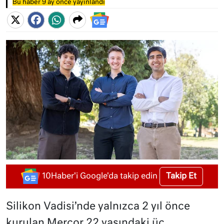
Bu haber 9 ay önce yayınlandı
Takip Et
10Haber'i Google'da takip edin
Silikon Vadisi’nde yalnızca 2 yıl önce
kurulan Mercor 22 yaşındaki üç