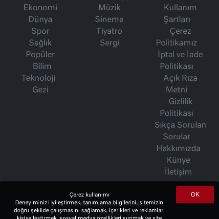
Ekonomi
Müzik
Kullanım
Dünya
Sinema
Şartları
Spor
Tiyatro
Çerez
Sağlık
Sergi
Politikamız
Popüler
İptal ve İade
Bilim
Politikası
Teknoloji
Açık Rıza
Gezi
Metni
Gizlilik
Politikası
Sıkça Sorulan
Sorular
Hakkımızda
Künye
İletişim
OK
Çerez kullanımı
Deneyiminizi iyileştirmek, tanımlama bilgilerini, sitemizin
İsmet Berkan Yazıları
doğru şekilde çalışmasını sağlamak, içerikleri ve reklamları
Ertuğrul Özkök Yazıları
kişiselleştirmek, sosyal medya özellikleri sunmak ve site