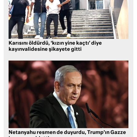
Karısını öldürdü, ‘kızın yine kaçtı’ diye
kayınvalidesine şikayete gitti
Netanyahu resmen de duyurdu, Trump’ın Gazze