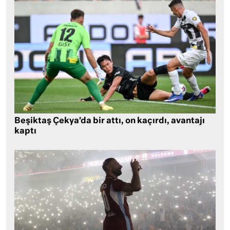
Beşiktaş Çekya’da bir attı, on kaçırdı, avantajı
kaptı