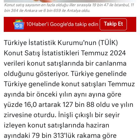
Konut satış sayısının en fazla olduğu iller sırasıyla 19 bin 47 ile İstanbul, 11
bin 364 ile Ankara ve 6 bin 659 ile Antalya oldu.
Takip Et
10Haber'i Google'da takip edin
Türkiye İstatistik Kurumu’nun (TÜİK)
Konut Satış İstatistikleri Temmuz 2024
verileri konut satışlarında bir canlanma
olduğunu gösteriyor. Türkiye genelinde
Türkiye genelinde konut satışları Temmuz
ayında bir önceki yılın aynı ayına göre
yüzde 16,0 artarak 127 bin 88 oldu ve yılın
zirvesine oturdu. İnişli çıkışlı bir seyir
izleyen konut satışlarında haziran
ayındaki 79 bin 313’lük rakama göre