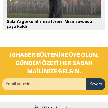
Salah’a görkemli imza töreni! Mısırlı oyuncu
şaştı kaldı
10HABER BÜLTENINE ÜYE OLUN,
GÜNDEM ÖZETI HER SABAH
MAILINIZE GELSIN.
Kaydet