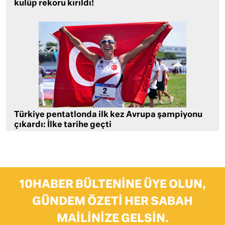
kulüp rekoru kırıldı!
Türkiye pentatlonda ilk kez Avrupa şampiyonu
çıkardı: İlke tarihe geçti
10HABER BÜLTENINE ÜYE OLUN,
GÜNDEM ÖZETI HER SABAH
MAILINIZE GELSIN.