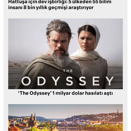
Hattuşa için dev işbirliği: 5 ülkeden 55 bilim
insanı 8 bin yıllık geçmişi araştırıyor
‘The Odyssey’ 1 milyar dolar hasılatı aştı