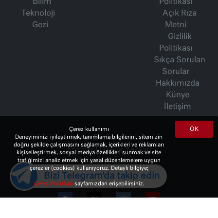
Bilim
Politikası
Teknoloji
Açık Rıza
Gezi
Metni
Gizlilik
Politikası
Sıkça Sorulan
Sorular
Hakkımızda
Künye
İletişim
OK
Çerez kullanımı
Deneyiminizi iyileştirmek, tanımlama bilgilerini, sitemizin
İsmet Berkan Yazıları
doğru şekilde çalışmasını sağlamak, içerikleri ve reklamları
Ertuğrul Özkök Yazıları
kişiselleştirmek, sosyal medya özellikleri sunmak ve site
trafiğimizi analiz etmek için yasal düzenlemelere uygun
Haftalık Gazete
çerezler (cookies) kullanıyoruz. Detaylı bilgiye;
Bizi Telegram'da takip edin
Çerez Politikası
sayfamızdan erişebilirsiniz.