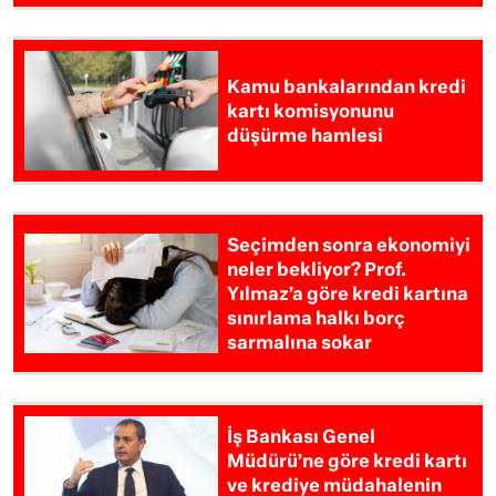
Kamu bankalarından kredi
kartı komisyonunu
düşürme hamlesi
Seçimden sonra ekonomiyi
neler bekliyor? Prof.
Yılmaz’a göre kredi kartına
sınırlama halkı borç
sarmalına sokar
İş Bankası Genel
Müdürü’ne göre kredi kartı
ve krediye müdahalenin