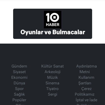
Oyunlar ve Bulmacalar
Gündem
Kültür Sanat
Aydınlatma
Siyaset
Arkeoloji
Metni
Ekonomi
Müzik
Kullanım
Dünya
Sinema
Şartları
Spor
Tiyatro
Çerez
Sağlık
Sergi
Politikamız
Popüler
İptal ve İade