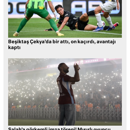
Beşiktaş Çekya’da bir attı, on kaçırdı, avantajı
kaptı
Salah’a görkemli imza töreni! Mısırlı oyuncu