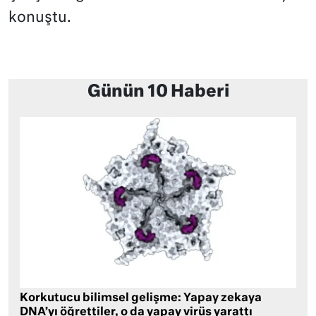
konuştu.
Günün 10 Haberi
Korkutucu bilimsel gelişme: Yapay zekaya
DNA’yı öğrettiler, o da yapay virüs yarattı