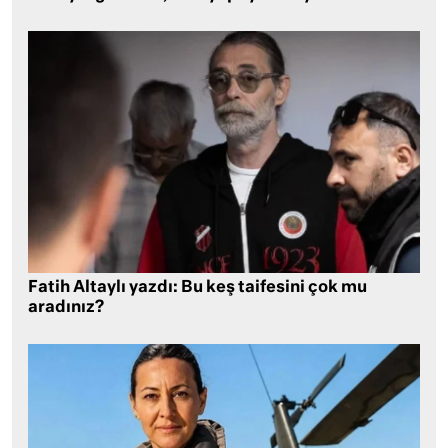
Fatih Altaylı yazdı: Bu keş taifesini çok mu
aradınız?