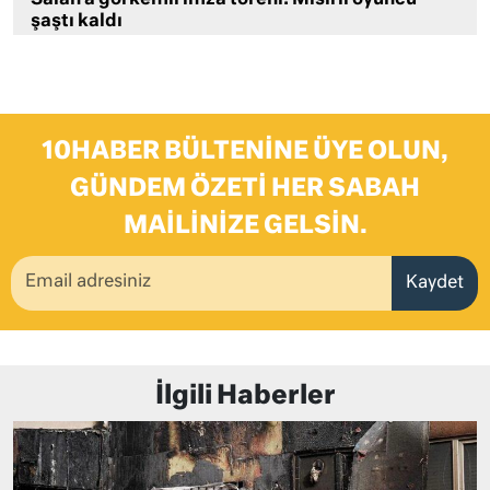
şaştı kaldı
10HABER BÜLTENINE ÜYE OLUN,
GÜNDEM ÖZETI HER SABAH
MAILINIZE GELSIN.
Kaydet
İlgili Haberler